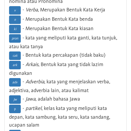
nomina atau Pronomina
-
Verba
, Merupakan Bentuk Kata Kerja
v
- Merupakan Bentuk Kata benda
n
- Merupakan Bentuk Kata kiasan
ki
- kata yang meliputi kata ganti, kata tunjuk,
pron
atau kata tanya
- Bentuk kata percakapan (tidak baku)
cak
-
Arkais
, Bentuk kata yang tidak lazim
ark
digunakan
-
Adverbia
, kata yang menjelaskan verba,
adv
adjektiva, adverbia lain, atau kalimat
-
Jawa
, adalah bahasa Jawa
Jw
-
partikel
, kelas kata yang meliputi kata
p
depan, kata sambung, kata seru, kata sandang,
ucapan salam