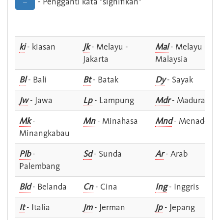
- Pengganti kata "signifikan"
--
ki
- kiasan
Jk
- Melayu -
Mal
- Melayu -
Jakarta
Malaysia
Bl
- Bali
Bt
- Batak
Dy
- Sayak
Jw
- Jawa
Lp
- Lampung
Mdr
- Madura
Mk
-
Mn
- Minahasa
Mnd
- Menado
Minangkabau
Plb
-
Sd
- Sunda
Ar
- Arab
Palembang
Bld
- Belanda
Cn
- Cina
Ing
- Inggris
It
- Italia
Jm
- Jerman
Jp
- Jepang