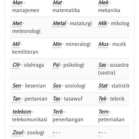
Man
-
Mat
-
Mek
-
manajemen
matematika
mekanika
Met
-
Metal
- matalurgi
Mik
- mikologi
meteorologi
Mil
-
Min
- mineralogi
Mus
- musik
kemiliteran
Olr
- olahraga
Psi
- psikologi
Sas
- susastra -
(sastra)
Sen
- kesenian
Sos
- sosiologi
Stat
- statistik
Tan
- pertanian
Tas
- tasawuf
Tek
- teknik
telekom
-
Terb
-
Tern
-
telekomunikasi
penerbangan
peternakan
Zool
- zoologi
-
- -
-
- -