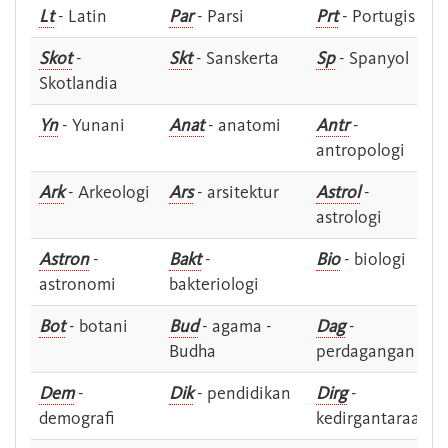
Lt
- Latin
Par
- Parsi
Prt
- Portugis
Skot
-
Skt
- Sanskerta
Sp
- Spanyol
Skotlandia
Yn
- Yunani
Anat
- anatomi
Antr
-
antropologi
Ark
- Arkeologi
Ars
- arsitektur
Astrol
-
astrologi
Astron
-
Bakt
-
Bio
- biologi
astronomi
bakteriologi
Bot
- botani
Bud
- agama -
Dag
-
Budha
perdagangan
Dem
-
Dik
- pendidikan
Dirg
-
demografi
kedirgantaraan