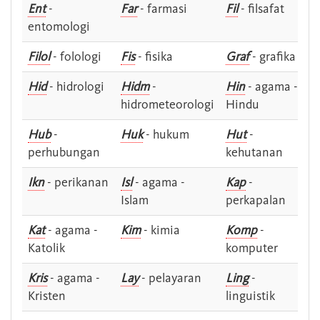
Ent
-
Far
- farmasi
Fil
- filsafat
entomologi
Filol
- folologi
Fis
- fisika
Graf
- grafika
Hid
- hidrologi
Hidm
-
Hin
- agama -
hidrometeorologi
Hindu
Hub
-
Huk
- hukum
Hut
-
perhubungan
kehutanan
Ikn
- perikanan
Isl
- agama -
Kap
-
Islam
perkapalan
Kat
- agama -
Kim
- kimia
Komp
-
Katolik
komputer
Kris
- agama -
Lay
- pelayaran
Ling
-
Kristen
linguistik