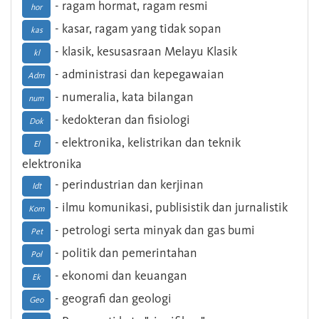
- ragam hormat, ragam resmi
hor
- kasar, ragam yang tidak sopan
kas
- klasik, kesusasraan Melayu Klasik
kl
- administrasi dan kepegawaian
Adm
- numeralia, kata bilangan
num
- kedokteran dan fisiologi
Dok
- elektronika, kelistrikan dan teknik
El
elektronika
- perindustrian dan kerjinan
Idt
- ilmu komunikasi, publisistik dan jurnalistik
Kom
- petrologi serta minyak dan gas bumi
Pet
- politik dan pemerintahan
Pol
- ekonomi dan keuangan
Ek
- geografi dan geologi
Geo