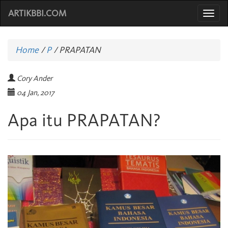
ARTIKBBI.COM
Togg
navi
Home
/
P
/
PRAPATAN
Cory Ander
04 Jan, 2017
Apa itu PRAPATAN?