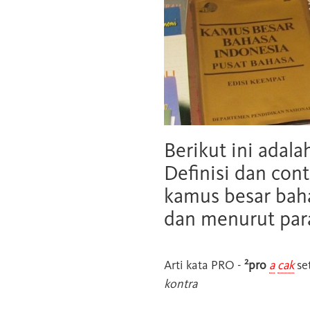
Berikut ini adala
Definisi dan cont
kamus besar baha
dan menurut para
2
Arti kata
PRO
-
pro
a
cak
se
kontra