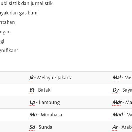
blisistik dan jurnalistik
inyak dan gas bumi
intahan
angan
gi
gnifikan"
Jk
- Melayu - Jakarta
Mal
- Mel
Bt
- Batak
Dy
- Say
Lp
- Lampung
Mdr
- Ma
Mn
- Minahasa
Mnd
- M
Sd
- Sunda
Ar
- Arab