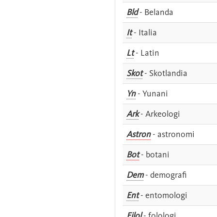
Bld
- Belanda
It
- Italia
Lt
- Latin
Skot
- Skotlandia
Yn
- Yunani
Ark
- Arkeologi
Astron
- astronomi
Bot
- botani
Dem
- demografi
Ent
- entomologi
Filol
- folologi