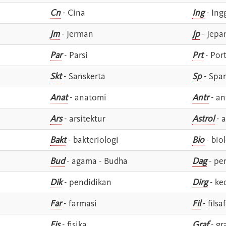
Cn
- Cina
Ing
- Ing
Jm
- Jerman
Jp
- Jepa
Par
- Parsi
Prt
- Por
Skt
- Sanskerta
Sp
- Spa
Anat
- anatomi
Antr
- an
Ars
- arsitektur
Astrol
- a
Bakt
- bakteriologi
Bio
- bio
Bud
- agama - Budha
Dag
- pe
Dik
- pendidikan
Dirg
- ke
Far
- farmasi
Fil
- filsa
Fis
- fisika
Graf
- gr