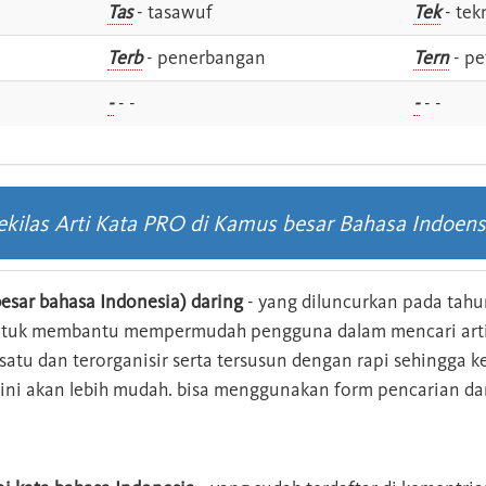
Tas
- tasawuf
Tek
- tek
i
Terb
- penerbangan
Tern
- pe
-
- -
-
- -
ekilas Arti Kata PRO di Kamus besar Bahasa Indoens
esar bahasa Indonesia) daring
- yang diluncurkan pada tahun
ntuk membantu mempermudah pengguna dalam mencari arti 
n satu dan terorganisir serta tersusun dengan rapi sehingga
s ini akan lebih mudah. bisa menggunakan form pencarian da