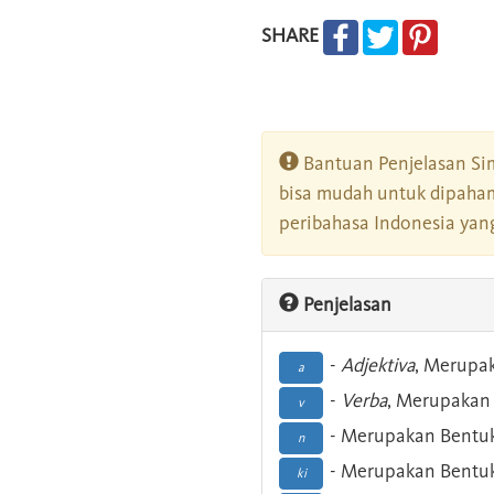
SHARE
Bantuan Penjelasan Sim
bisa mudah untuk dipaham
peribahasa Indonesia yang 
Penjelasan
-
Adjektiva
, Merupa
a
-
Verba
, Merupakan 
v
- Merupakan Bentuk
n
- Merupakan Bentuk
ki