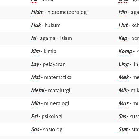
Hidm
- hidrometeorologi
Hin
- ag
Huk
- hukum
Hut
- ke
Isl
- agama - Islam
Kap
- pe
Kim
- kimia
Komp
- 
Lay
- pelayaran
Ling
- lin
Mat
- matematika
Mek
- me
Metal
- matalurgi
Mik
- mik
Min
- mineralogi
Mus
- mu
Psi
- psikologi
Sas
- susa
Sos
- sosiologi
Stat
- sta