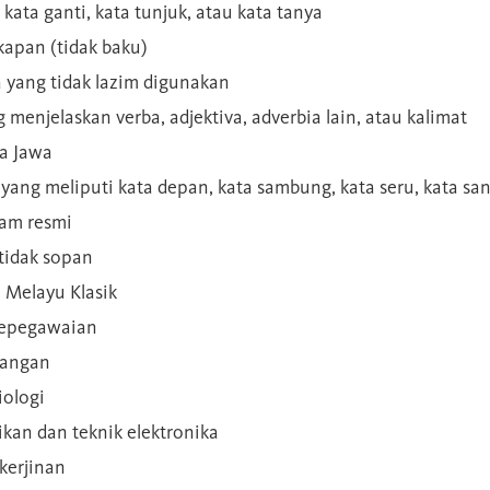
 kata ganti, kata tunjuk, atau kata tanya
kapan (tidak baku)
a yang tidak lazim digunakan
g menjelaskan verba, adjektiva, adverbia lain, atau kalimat
sa Jawa
a yang meliputi kata depan, kata sambung, kata seru, kata s
gam resmi
 tidak sopan
n Melayu Klasik
 kepegawaian
ilangan
iologi
rikan dan teknik elektronika
kerjinan