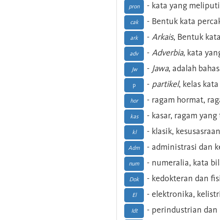
- kata yang meliputi
pron
- Bentuk kata perca
cak
-
Arkais
, Bentuk kat
ark
-
Adverbia
, kata yan
adv
-
Jawa
, adalah baha
Jw
-
partikel
, kelas kat
p
- ragam hormat, ra
hor
- kasar, ragam yang
kas
- klasik, kesusasraa
kl
- administrasi dan
Adm
- numeralia, kata b
num
- kedokteran dan fis
Dok
- elektronika, kelist
El
- perindustrian dan 
Idt