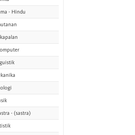
ama - Hindu
hutanan
rkapalan
komputer
guistik
kanika
ologi
sik
stra - (sastra)
tistik