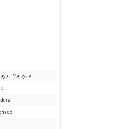
ayu - Malaysia
ak
dura
enado