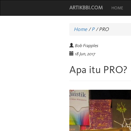
ARTIKBBI.COM
HOME
Home
/
P
/
PRO
Bob Frapples
18 Jun, 2017
Apa itu PRO?