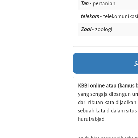
Tan
- pertanian
telekom
- telekomunikas
Zool
- zoologi
S
KBBI online atau (kamus b
yang sengaja dibangun u
dari ribuan kata dijadika
sebuah kata didalam situ
huruf/abjad.