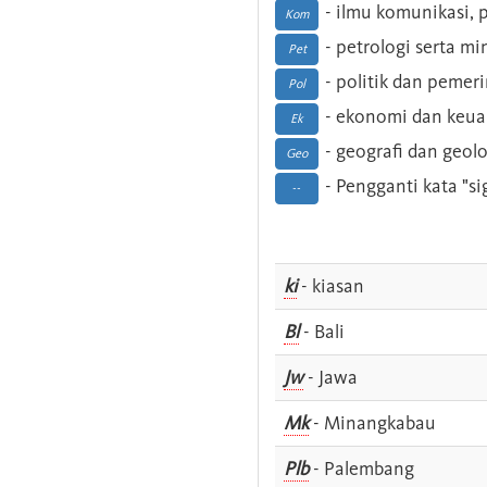
- ilmu komunikasi, pu
Kom
- petrologi serta m
Pet
- politik dan pemer
Pol
- ekonomi dan keu
Ek
- geografi dan geolo
Geo
- Pengganti kata "si
--
ki
- kiasan
Bl
- Bali
Jw
- Jawa
Mk
- Minangkabau
Plb
- Palembang