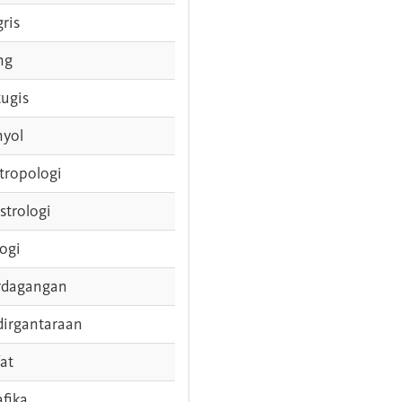
gris
ng
tugis
nyol
tropologi
strologi
logi
rdagangan
dirgantaraan
fat
afika