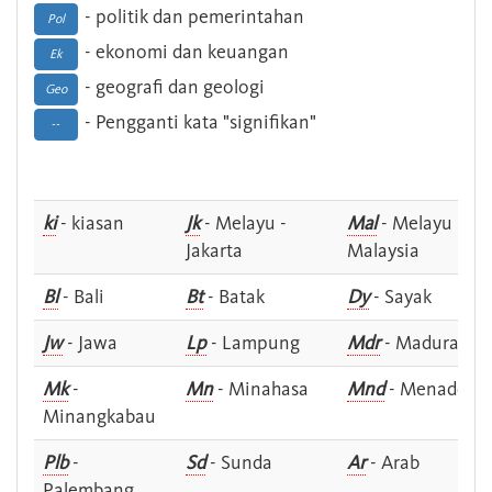
- politik dan pemerintahan
Pol
- ekonomi dan keuangan
Ek
- geografi dan geologi
Geo
- Pengganti kata "signifikan"
--
ki
- kiasan
Jk
- Melayu -
Mal
- Melayu -
Jakarta
Malaysia
Bl
- Bali
Bt
- Batak
Dy
- Sayak
Jw
- Jawa
Lp
- Lampung
Mdr
- Madura
Mk
-
Mn
- Minahasa
Mnd
- Menado
Minangkabau
Plb
-
Sd
- Sunda
Ar
- Arab
Palembang