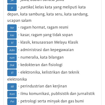
Jw
-
partikel
, kelas kata yang meliputi kata
p
depan, kata sambung, kata seru, kata sandang,
ucapan salam
- ragam hormat, ragam resmi
hor
- kasar, ragam yang tidak sopan
kas
- klasik, kesusasraan Melayu Klasik
kl
- administrasi dan kepegawaian
Adm
- numeralia, kata bilangan
num
- kedokteran dan fisiologi
Dok
- elektronika, kelistrikan dan teknik
El
elektronika
- perindustrian dan kerjinan
Idt
- ilmu komunikasi, publisistik dan jurnalistik
Kom
- petrologi serta minyak dan gas bumi
Pet