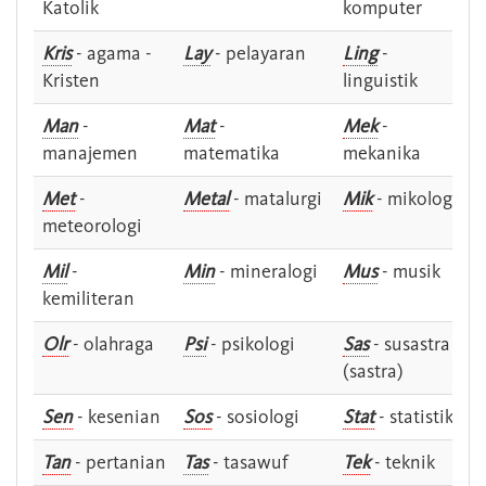
Katolik
komputer
Kris
- agama -
Lay
- pelayaran
Ling
-
Kristen
linguistik
Man
-
Mat
-
Mek
-
manajemen
matematika
mekanika
Met
-
Metal
- matalurgi
Mik
- mikologi
meteorologi
Mil
-
Min
- mineralogi
Mus
- musik
kemiliteran
Olr
- olahraga
Psi
- psikologi
Sas
- susastra -
(sastra)
Sen
- kesenian
Sos
- sosiologi
Stat
- statistik
Tan
- pertanian
Tas
- tasawuf
Tek
- teknik