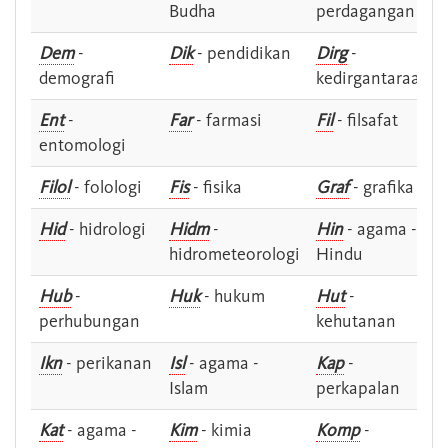
Budha
perdagangan
Dem
-
Dik
- pendidikan
Dirg
-
demografi
kedirgantaraan
Ent
-
Far
- farmasi
Fil
- filsafat
entomologi
Filol
- folologi
Fis
- fisika
Graf
- grafika
Hid
- hidrologi
Hidm
-
Hin
- agama -
hidrometeorologi
Hindu
Hub
-
Huk
- hukum
Hut
-
perhubungan
kehutanan
Ikn
- perikanan
Isl
- agama -
Kap
-
Islam
perkapalan
Kat
- agama -
Kim
- kimia
Komp
-