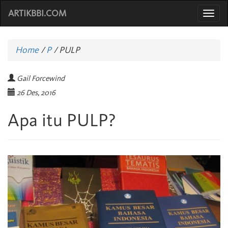
ARTIKBBI.COM
Togg
navi
Home
/
P
/
PULP
Gail Forcewind
26 Des, 2016
Apa itu PULP?