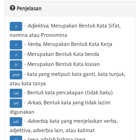
Penjelasan
-
Adjektiva
, Merupakan Bentuk Kata Sifat,
a
nomina atau Pronomina
-
Verba
, Merupakan Bentuk Kata Kerja
v
- Merupakan Bentuk Kata benda
n
- Merupakan Bentuk Kata kiasan
ki
- kata yang meliputi kata ganti, kata tunjuk,
pron
atau kata tanya
- Bentuk kata percakapan (tidak baku)
cak
-
Arkais
, Bentuk kata yang tidak lazim
ark
digunakan
-
Adverbia
, kata yang menjelaskan verba,
adv
adjektiva, adverbia lain, atau kalimat
-
Jawa
, adalah bahasa Jawa