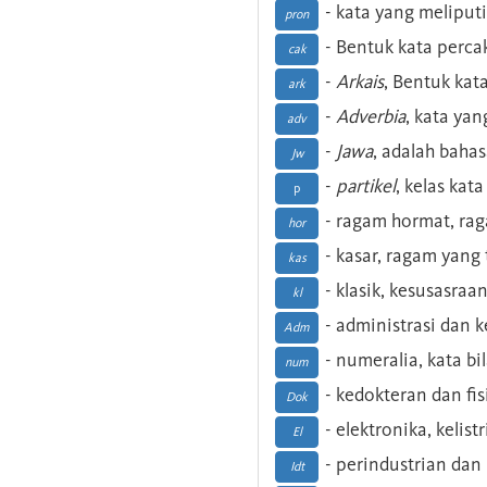
- kata yang meliputi
pron
- Bentuk kata perca
cak
-
Arkais
, Bentuk kat
ark
-
Adverbia
, kata yan
adv
-
Jawa
, adalah baha
Jw
-
partikel
, kelas kat
p
- ragam hormat, ra
hor
- kasar, ragam yang
kas
- klasik, kesusasraa
kl
- administrasi dan
Adm
- numeralia, kata b
num
- kedokteran dan fis
Dok
- elektronika, kelist
El
- perindustrian dan 
Idt