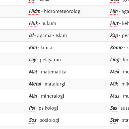
Hidm
- hidrometeorologi
Hin
- ag
Huk
- hukum
Hut
- ke
Isl
- agama - Islam
Kap
- pe
Kim
- kimia
Komp
- 
Lay
- pelayaran
Ling
- lin
Mat
- matematika
Mek
- me
Metal
- matalurgi
Mik
- mik
Min
- mineralogi
Mus
- mu
Psi
- psikologi
Sas
- susa
Sos
- sosiologi
Stat
- sta