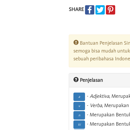
SHARE
Bantuan Penjelasan Sim
semoga bisa mudah untuk 
sebuah peribahasa Indonesi
Penjelasan
-
Adjektiva
, Merupa
a
-
Verba
, Merupakan 
v
- Merupakan Bentuk
n
- Merupakan Bentuk
ki