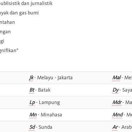
blisistik dan jurnalistik
inyak dan gas bumi
intahan
angan
gi
gnifikan"
Jk
- Melayu - Jakarta
Mal
- Mel
Bt
- Batak
Dy
- Say
Lp
- Lampung
Mdr
- Ma
Mn
- Minahasa
Mnd
- M
Sd
- Sunda
Ar
- Arab