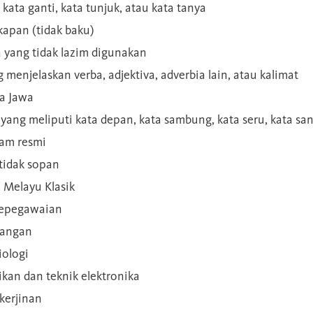
 kata ganti, kata tunjuk, atau kata tanya
kapan (tidak baku)
a yang tidak lazim digunakan
g menjelaskan verba, adjektiva, adverbia lain, atau kalimat
sa Jawa
a yang meliputi kata depan, kata sambung, kata seru, kata s
gam resmi
 tidak sopan
n Melayu Klasik
 kepegawaian
ilangan
iologi
rikan dan teknik elektronika
kerjinan