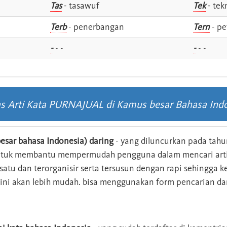
Tas
- tasawuf
Tek
- tek
i
Terb
- penerbangan
Tern
- pe
-
- -
-
- -
as Arti Kata PURNAJUAL di Kamus besar Bahasa Ind
esar bahasa Indonesia) daring
- yang diluncurkan pada tahun
ntuk membantu mempermudah pengguna dalam mencari arti 
n satu dan terorganisir serta tersusun dengan rapi sehingga
s ini akan lebih mudah. bisa menggunakan form pencarian da