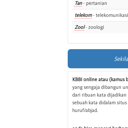
Tan
- pertanian
telekom
- telekomunikas
Zool
- zoologi
Sekil
KBBI online atau (kamus b
yang sengaja dibangun u
dari ribuan kata dijadika
sebuah kata didalam situ
huruf/abjad.