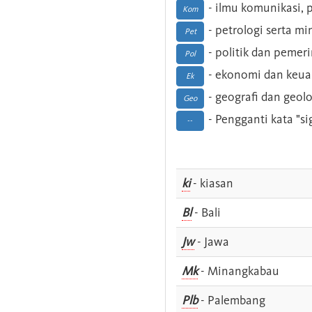
- ilmu komunikasi, pu
Kom
- petrologi serta m
Pet
- politik dan pemer
Pol
- ekonomi dan keu
Ek
- geografi dan geolo
Geo
- Pengganti kata "si
--
ki
- kiasan
Bl
- Bali
Jw
- Jawa
Mk
- Minangkabau
Plb
- Palembang