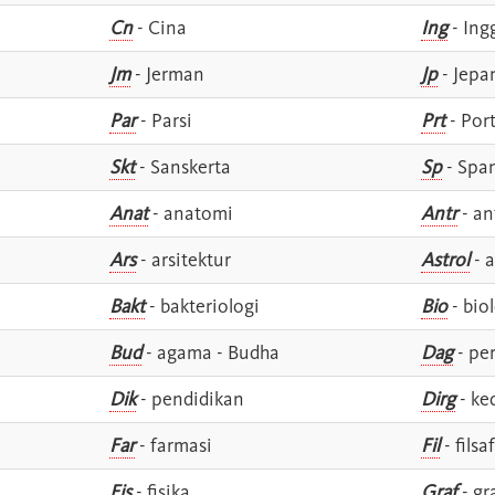
Cn
- Cina
Ing
- Ing
Jm
- Jerman
Jp
- Jepa
Par
- Parsi
Prt
- Por
Skt
- Sanskerta
Sp
- Spa
Anat
- anatomi
Antr
- an
Ars
- arsitektur
Astrol
- a
Bakt
- bakteriologi
Bio
- bio
Bud
- agama - Budha
Dag
- pe
Dik
- pendidikan
Dirg
- ke
Far
- farmasi
Fil
- filsa
Fis
- fisika
Graf
- gr