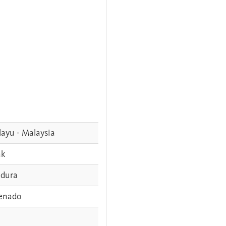
ayu - Malaysia
ak
dura
enado