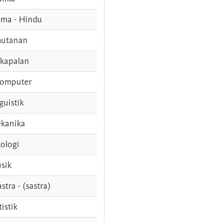
ama - Hindu
hutanan
rkapalan
komputer
guistik
kanika
ologi
sik
stra - (sastra)
tistik