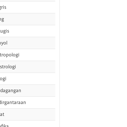
gris
ng
tugis
nyol
tropologi
strologi
logi
rdagangan
dirgantaraan
fat
afika