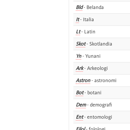
Bld
- Belanda
It
- Italia
Lt
- Latin
Skot
- Skotlandia
Yn
- Yunani
Ark
- Arkeologi
Astron
- astronomi
Bot
- botani
Dem
- demografi
Ent
- entomologi
Filol
- folologi