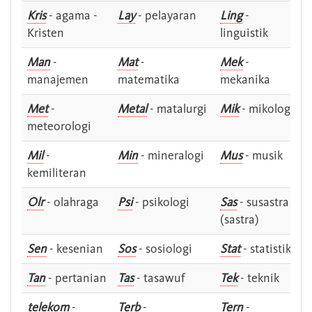
Kris
- agama -
Lay
- pelayaran
Ling
-
Kristen
linguistik
Man
-
Mat
-
Mek
-
manajemen
matematika
mekanika
Met
-
Metal
- matalurgi
Mik
- mikologi
meteorologi
Mil
-
Min
- mineralogi
Mus
- musik
kemiliteran
Olr
- olahraga
Psi
- psikologi
Sas
- susastra -
(sastra)
Sen
- kesenian
Sos
- sosiologi
Stat
- statistik
Tan
- pertanian
Tas
- tasawuf
Tek
- teknik
telekom
-
Terb
-
Tern
-