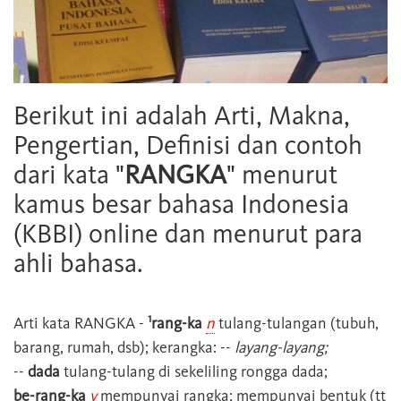
Berikut ini adalah Arti, Makna,
Pengertian, Definisi dan contoh
dari kata "
RANGKA
" menurut
kamus besar bahasa Indonesia
(KBBI) online dan menurut para
ahli bahasa.
1
Arti kata
RANGKA
-
rang-ka
n
tulang-tulangan (tubuh,
barang, rumah, dsb); kerangka: --
layang-layang;
--
dada
tulang-tulang di sekeliling rongga dada;
be-rang-ka
v
mempunyai rangka; mempunyai bentuk (tt