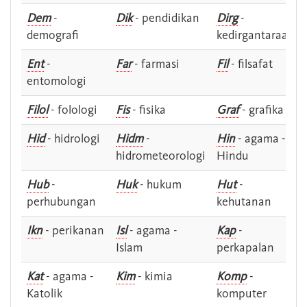
Dem
-
Dik
- pendidikan
Dirg
-
demografi
kedirgantaraan
Ent
-
Far
- farmasi
Fil
- filsafat
entomologi
Filol
- folologi
Fis
- fisika
Graf
- grafika
Hid
- hidrologi
Hidm
-
Hin
- agama -
hidrometeorologi
Hindu
Hub
-
Huk
- hukum
Hut
-
perhubungan
kehutanan
Ikn
- perikanan
Isl
- agama -
Kap
-
Islam
perkapalan
Kat
- agama -
Kim
- kimia
Komp
-
Katolik
komputer