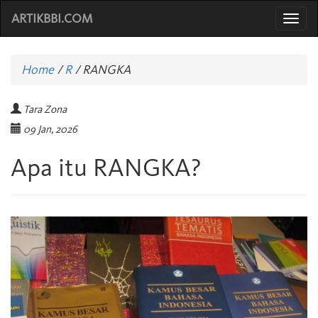
ARTIKBBI.COM
Togg
navi
Home
/
R
/
RANGKA
Tara Zona
09 Jan, 2026
Apa itu RANGKA?