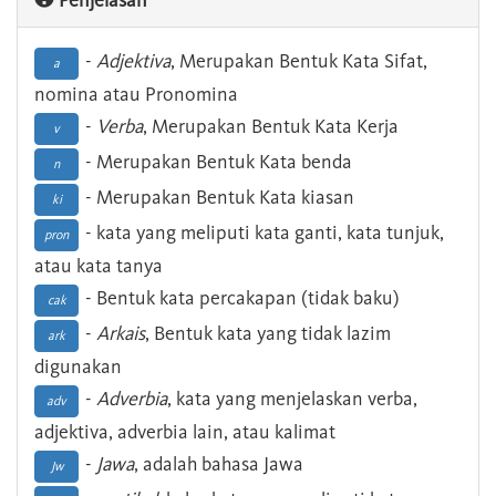
Penjelasan
-
Adjektiva
, Merupakan Bentuk Kata Sifat,
a
nomina atau Pronomina
-
Verba
, Merupakan Bentuk Kata Kerja
v
- Merupakan Bentuk Kata benda
n
- Merupakan Bentuk Kata kiasan
ki
- kata yang meliputi kata ganti, kata tunjuk,
pron
atau kata tanya
- Bentuk kata percakapan (tidak baku)
cak
-
Arkais
, Bentuk kata yang tidak lazim
ark
digunakan
-
Adverbia
, kata yang menjelaskan verba,
adv
adjektiva, adverbia lain, atau kalimat
-
Jawa
, adalah bahasa Jawa
Jw