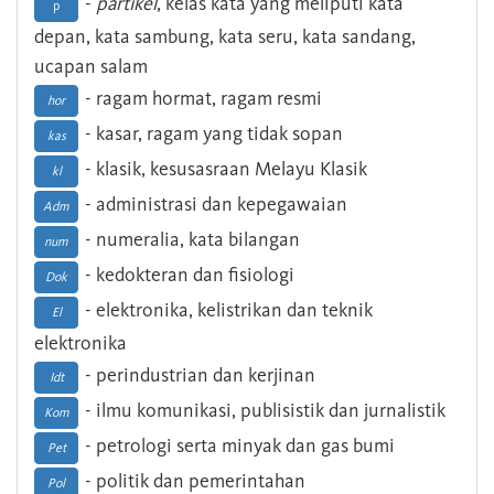
-
partikel
, kelas kata yang meliputi kata
p
depan, kata sambung, kata seru, kata sandang,
ucapan salam
- ragam hormat, ragam resmi
hor
- kasar, ragam yang tidak sopan
kas
- klasik, kesusasraan Melayu Klasik
kl
- administrasi dan kepegawaian
Adm
- numeralia, kata bilangan
num
- kedokteran dan fisiologi
Dok
- elektronika, kelistrikan dan teknik
El
elektronika
- perindustrian dan kerjinan
Idt
- ilmu komunikasi, publisistik dan jurnalistik
Kom
- petrologi serta minyak dan gas bumi
Pet
- politik dan pemerintahan
Pol