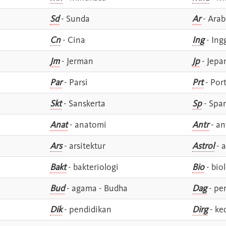
Sd
- Sunda
Ar
- Arab
Cn
- Cina
Ing
- Ing
Jm
- Jerman
Jp
- Jepa
Par
- Parsi
Prt
- Por
Skt
- Sanskerta
Sp
- Spa
Anat
- anatomi
Antr
- an
Ars
- arsitektur
Astrol
- a
Bakt
- bakteriologi
Bio
- bio
Bud
- agama - Budha
Dag
- pe
Dik
- pendidikan
Dirg
- ke