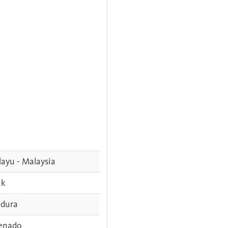
ayu - Malaysia
ak
dura
enado