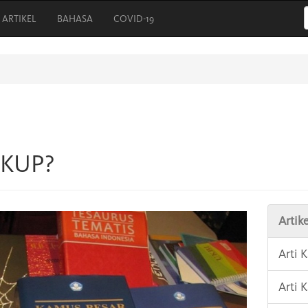
ARTIKEL
BAHASA
COVID-19
GKUP?
Artike
Arti
Arti 