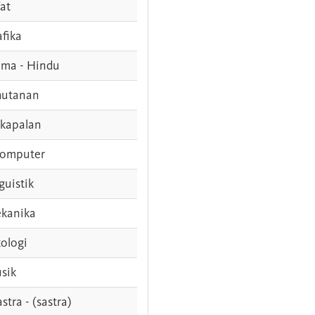
fat
afika
ama - Hindu
hutanan
rkapalan
komputer
guistik
kanika
ologi
sik
stra - (sastra)