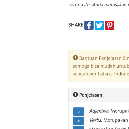
serupa itu, Anda merasakan k
SHARE
Bantuan Penjelasan Sim
semoga bisa mudah untuk 
sebuah peribahasa Indonesi
Penjelasan
-
Adjektiva
, Merupa
a
-
Verba
, Merupakan 
v