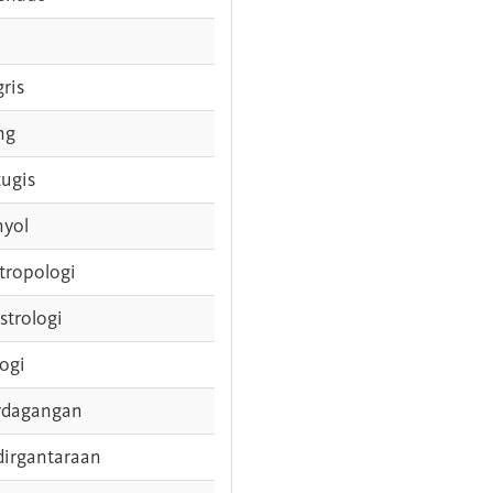
gris
ng
tugis
nyol
tropologi
strologi
logi
rdagangan
dirgantaraan