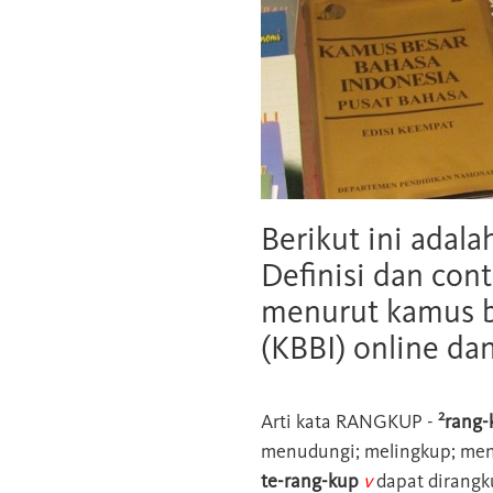
Berikut ini adala
Definisi dan cont
menurut kamus b
(KBBI) online da
2
Arti kata
RANGKUP
-
rang-
menudungi; melingkup; me
te-rang-kup
v
dapat dirangk