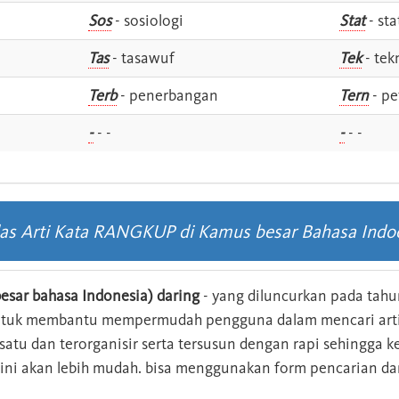
Sos
- sosiologi
Stat
- sta
Tas
- tasawuf
Tek
- tek
i
Terb
- penerbangan
Tern
- pe
-
- -
-
- -
las Arti Kata RANGKUP di Kamus besar Bahasa Indo
esar bahasa Indonesia) daring
- yang diluncurkan pada tahun
ntuk membantu mempermudah pengguna dalam mencari arti 
n satu dan terorganisir serta tersusun dengan rapi sehingga
s ini akan lebih mudah. bisa menggunakan form pencarian da