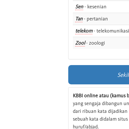
Sen
- kesenian
Tan
- pertanian
telekom
- telekomunikas
Zool
- zoologi
Seki
KBBI online atau (kamus b
yang sengaja dibangun u
dari ribuan kata dijadika
sebuah kata didalam situ
huruf/abjad.