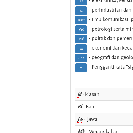
- elektronika, kelist
El
- perindustrian dan 
Idt
- ilmu komunikasi, pu
Kom
- petrologi serta m
Pet
- politik dan pemer
Pol
- ekonomi dan keu
Ek
- geografi dan geolo
Geo
- Pengganti kata "si
--
ki
- kiasan
Bl
- Bali
Jw
- Jawa
Mk
- Minangkabau