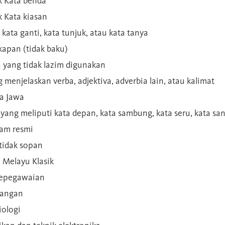
 Kata benda
 Kata kiasan
 kata ganti, kata tunjuk, atau kata tanya
kapan (tidak baku)
a yang tidak lazim digunakan
g menjelaskan verba, adjektiva, adverbia lain, atau kalimat
sa Jawa
a yang meliputi kata depan, kata sambung, kata seru, kata s
gam resmi
 tidak sopan
n Melayu Klasik
 kepegawaian
ilangan
iologi