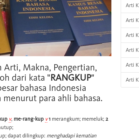
Arti 
Arti 
Arti 
Arti 
Arti 
h Arti, Makna, Pengertian,
oh dari kata "
RANGKUP
"
Arti 
esar bahasa Indonesia
n menurut para ahli bahasa.
kup
v
,
me-rang-kup
v
1
merangkum; memeluk;
2
nutup;
up; dapat dilingkup:
menghadapi kematian