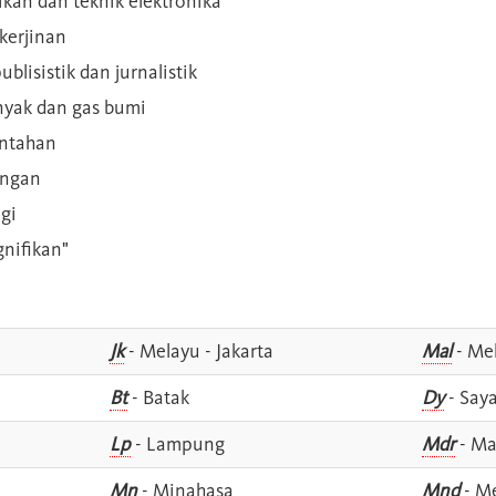
rikan dan teknik elektronika
kerjinan
blisistik dan jurnalistik
inyak dan gas bumi
intahan
angan
gi
gnifikan"
Jk
- Melayu - Jakarta
Mal
- Mel
Bt
- Batak
Dy
- Say
Lp
- Lampung
Mdr
- Ma
Mn
- Minahasa
Mnd
- M