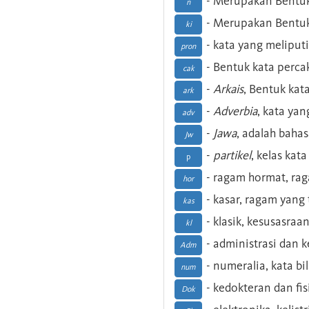
- Merupakan Bentuk
n
- Merupakan Bentuk
ki
- kata yang meliputi
pron
- Bentuk kata perca
cak
-
Arkais
, Bentuk kat
ark
-
Adverbia
, kata yan
adv
-
Jawa
, adalah baha
Jw
-
partikel
, kelas kat
p
- ragam hormat, ra
hor
- kasar, ragam yang
kas
- klasik, kesusasraa
kl
- administrasi dan
Adm
- numeralia, kata b
num
- kedokteran dan fis
Dok