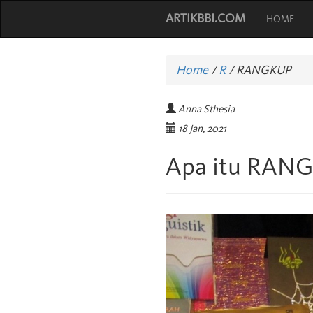
ARTIKBBI.COM
HOME
Home
/
R
/
RANGKUP
Anna Sthesia
18 Jan, 2021
Apa itu RAN