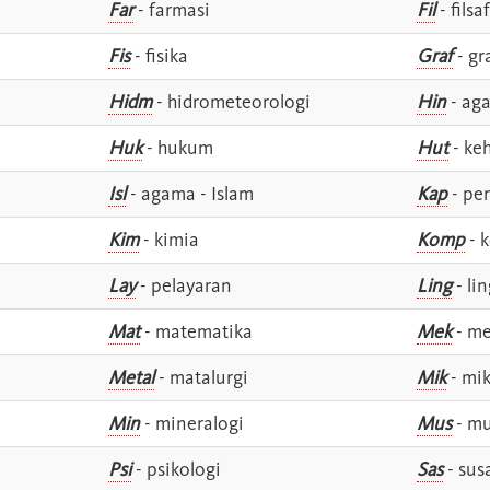
Far
- farmasi
Fil
- filsa
Fis
- fisika
Graf
- gr
Hidm
- hidrometeorologi
Hin
- ag
Huk
- hukum
Hut
- ke
Isl
- agama - Islam
Kap
- pe
Kim
- kimia
Komp
- 
Lay
- pelayaran
Ling
- lin
Mat
- matematika
Mek
- me
Metal
- matalurgi
Mik
- mik
Min
- mineralogi
Mus
- mu
Psi
- psikologi
Sas
- susa