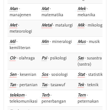
Man
-
Mat
-
Mek
-
manajemen
matematika
mekanika
Met
-
Metal
- matalurgi
Mik
- mikologi
meteorologi
Mil
-
Min
- mineralogi
Mus
- musik
kemiliteran
Olr
- olahraga
Psi
- psikologi
Sas
- susastra -
(sastra)
Sen
- kesenian
Sos
- sosiologi
Stat
- statistik
Tan
- pertanian
Tas
- tasawuf
Tek
- teknik
telekom
-
Terb
-
Tern
-
telekomunikasi
penerbangan
peternakan