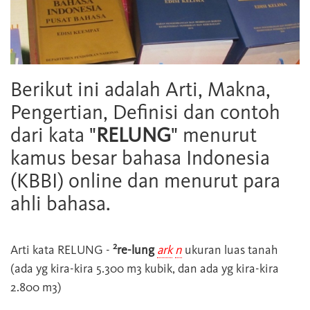
Berikut ini adalah Arti, Makna,
Pengertian, Definisi dan contoh
dari kata "
RELUNG
" menurut
kamus besar bahasa Indonesia
(KBBI) online dan menurut para
ahli bahasa.
2
Arti kata
RELUNG
-
re-lung
ark
n
ukuran luas tanah
(ada yg kira-kira 5.300 m3 kubik, dan ada yg kira-kira
2.800 m3)