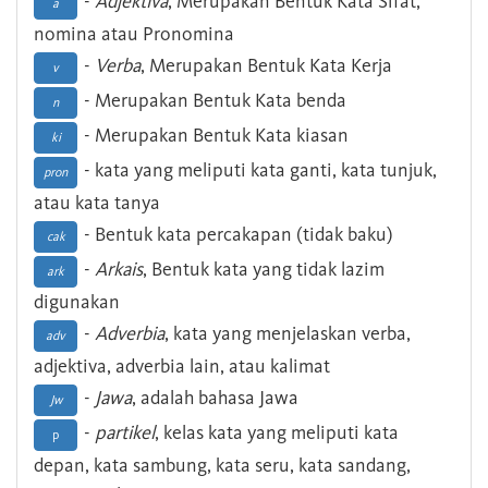
-
Adjektiva
, Merupakan Bentuk Kata Sifat,
a
nomina atau Pronomina
-
Verba
, Merupakan Bentuk Kata Kerja
v
- Merupakan Bentuk Kata benda
n
- Merupakan Bentuk Kata kiasan
ki
- kata yang meliputi kata ganti, kata tunjuk,
pron
atau kata tanya
- Bentuk kata percakapan (tidak baku)
cak
-
Arkais
, Bentuk kata yang tidak lazim
ark
digunakan
-
Adverbia
, kata yang menjelaskan verba,
adv
adjektiva, adverbia lain, atau kalimat
-
Jawa
, adalah bahasa Jawa
Jw
-
partikel
, kelas kata yang meliputi kata
p
depan, kata sambung, kata seru, kata sandang,