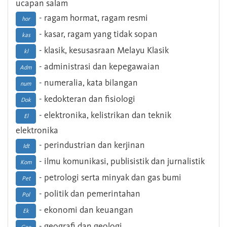
ucapan salam
- ragam hormat, ragam resmi
hor
- kasar, ragam yang tidak sopan
kas
- klasik, kesusasraan Melayu Klasik
kl
- administrasi dan kepegawaian
Adm
- numeralia, kata bilangan
num
- kedokteran dan fisiologi
Dok
- elektronika, kelistrikan dan teknik
El
elektronika
- perindustrian dan kerjinan
Idt
- ilmu komunikasi, publisistik dan jurnalistik
Kom
- petrologi serta minyak dan gas bumi
Pet
- politik dan pemerintahan
Pol
- ekonomi dan keuangan
Ek
- geografi dan geologi