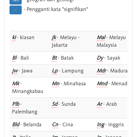
Geo
- Pengganti kata "signifikan"
--
ki
- kiasan
Jk
- Melayu -
Mal
- Melayu -
Jakarta
Malaysia
Bl
- Bali
Bt
- Batak
Dy
- Sayak
Jw
- Jawa
Lp
- Lampung
Mdr
- Madura
Mk
-
Mn
- Minahasa
Mnd
- Menado
Minangkabau
Plb
-
Sd
- Sunda
Ar
- Arab
Palembang
Bld
- Belanda
Cn
- Cina
Ing
- Inggris