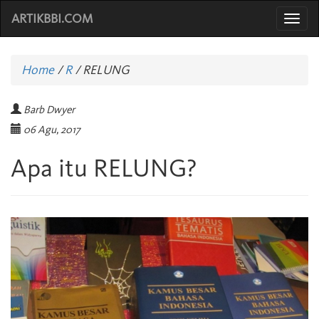
ARTIKBBI.COM
Togg
navi
Home
/
R
/
RELUNG
Barb Dwyer
06 Agu, 2017
Apa itu RELUNG?