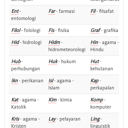
Ent
-
Far
- farmasi
Fil
- filsafat
entomologi
Filol
- folologi
Fis
- fisika
Graf
- grafika
Hid
- hidrologi
Hidm
-
Hin
- agama -
hidrometeorologi
Hindu
Hub
-
Huk
- hukum
Hut
-
perhubungan
kehutanan
Ikn
- perikanan
Isl
- agama -
Kap
-
Islam
perkapalan
Kat
- agama -
Kim
- kimia
Komp
-
Katolik
komputer
Kris
- agama -
Lay
- pelayaran
Ling
-
Kristen
linguistik