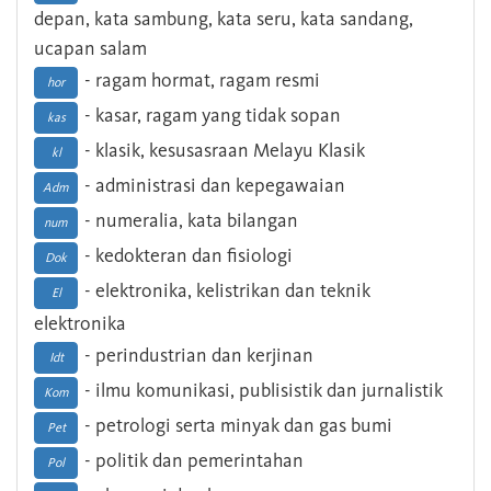
depan, kata sambung, kata seru, kata sandang,
ucapan salam
- ragam hormat, ragam resmi
hor
- kasar, ragam yang tidak sopan
kas
- klasik, kesusasraan Melayu Klasik
kl
- administrasi dan kepegawaian
Adm
- numeralia, kata bilangan
num
- kedokteran dan fisiologi
Dok
- elektronika, kelistrikan dan teknik
El
elektronika
- perindustrian dan kerjinan
Idt
- ilmu komunikasi, publisistik dan jurnalistik
Kom
- petrologi serta minyak dan gas bumi
Pet
- politik dan pemerintahan
Pol