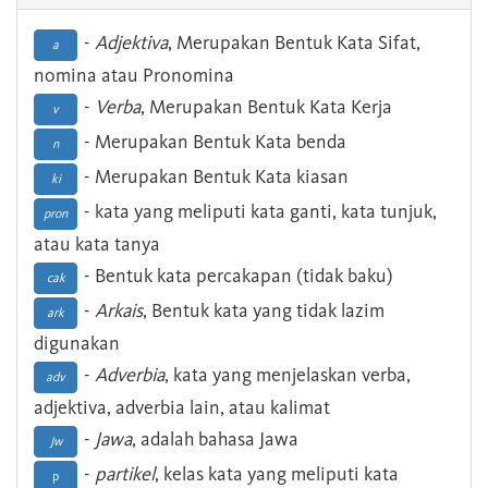
-
Adjektiva
, Merupakan Bentuk Kata Sifat,
a
nomina atau Pronomina
-
Verba
, Merupakan Bentuk Kata Kerja
v
- Merupakan Bentuk Kata benda
n
- Merupakan Bentuk Kata kiasan
ki
- kata yang meliputi kata ganti, kata tunjuk,
pron
atau kata tanya
- Bentuk kata percakapan (tidak baku)
cak
-
Arkais
, Bentuk kata yang tidak lazim
ark
digunakan
-
Adverbia
, kata yang menjelaskan verba,
adv
adjektiva, adverbia lain, atau kalimat
-
Jawa
, adalah bahasa Jawa
Jw
-
partikel
, kelas kata yang meliputi kata
p