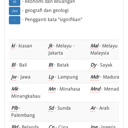
- ekonomi dan keuangan
Ek
- geografi dan geologi
Geo
- Pengganti kata "signifikan"
--
ki
- kiasan
Jk
- Melayu -
Mal
- Melayu -
Jakarta
Malaysia
Bl
- Bali
Bt
- Batak
Dy
- Sayak
Jw
- Jawa
Lp
- Lampung
Mdr
- Madura
Mk
-
Mn
- Minahasa
Mnd
- Menado
Minangkabau
Plb
-
Sd
- Sunda
Ar
- Arab
Palembang
Bld
- Belanda
Cn
- Cina
Ing
- Inggris