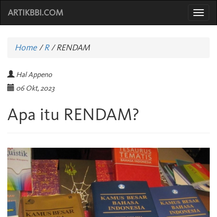
ARTIKBBI.COM
Togg
navi
Home
/
R
/
RENDAM
Hal Appeno
06 Okt, 2023
Apa itu RENDAM?