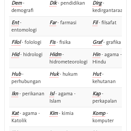
Dem
-
Dik
- pendidikan
Dirg
-
demografi
kedirgantaraan
Ent
-
Far
- farmasi
Fil
- filsafat
entomologi
Filol
- folologi
Fis
- fisika
Graf
- grafika
Hid
- hidrologi
Hidm
-
Hin
- agama -
hidrometeorologi
Hindu
Hub
-
Huk
- hukum
Hut
-
perhubungan
kehutanan
Ikn
- perikanan
Isl
- agama -
Kap
-
Islam
perkapalan
Kat
- agama -
Kim
- kimia
Komp
-
Katolik
komputer