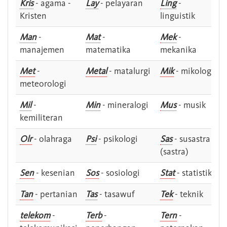
Kris
- agama -
Lay
- pelayaran
Ling
-
Kristen
linguistik
Man
-
Mat
-
Mek
-
manajemen
matematika
mekanika
Met
-
Metal
- matalurgi
Mik
- mikologi
meteorologi
Mil
-
Min
- mineralogi
Mus
- musik
kemiliteran
Olr
- olahraga
Psi
- psikologi
Sas
- susastra -
(sastra)
Sen
- kesenian
Sos
- sosiologi
Stat
- statistik
Tan
- pertanian
Tas
- tasawuf
Tek
- teknik
telekom
-
Terb
-
Tern
-