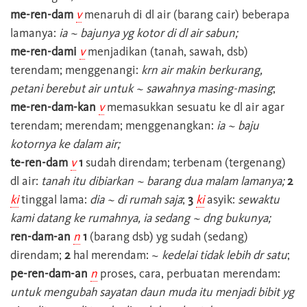
me-ren-dam
v
menaruh di dl air (barang cair) beberapa
lamanya:
ia ~ bajunya yg kotor di dl air sabun;
me-ren-dami
v
menjadikan (tanah, sawah, dsb)
terendam; menggenangi:
krn air makin berkurang,
petani berebut air untuk ~ sawahnya masing-masing
;
me-ren-dam-kan
v
memasukkan sesuatu ke dl air agar
terendam; merendam; menggenangkan:
ia ~ baju
kotornya ke dalam air;
te-ren-dam
v
1
sudah direndam; terbenam (tergenang)
dl air:
tanah itu dibiarkan ~ barang dua malam lamanya;
2
ki
tinggal lama:
dia ~ di rumah saja
;
3
ki
asyik:
sewaktu
kami datang ke rumahnya, ia sedang ~ dng bukunya;
ren-dam-an
n
1
(barang dsb) yg sudah (sedang)
direndam;
2
hal merendam: ~
kedelai tidak lebih dr satu
;
pe-ren-dam-an
n
proses, cara, perbuatan merendam:
untuk mengubah sayatan daun muda itu menjadi bibit yg