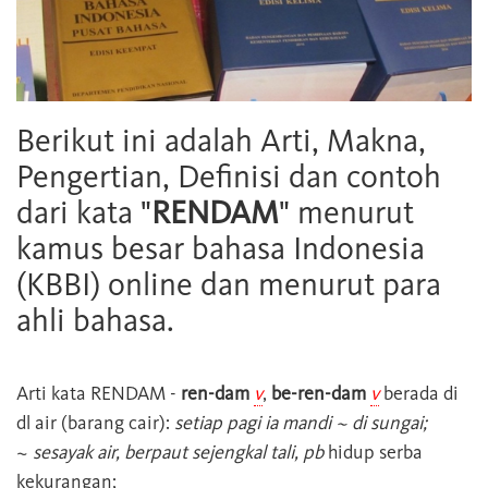
Berikut ini adalah Arti, Makna,
Pengertian, Definisi dan contoh
dari kata "
RENDAM
" menurut
kamus besar bahasa Indonesia
(KBBI) online dan menurut para
ahli bahasa.
Arti kata
RENDAM
-
ren-dam
v
,
be-ren-dam
v
berada di
dl air (barang cair):
setiap pagi ia mandi ~ di sungai;
~
sesayak air, berpaut sejengkal tali, pb
hidup serba
kekurangan;