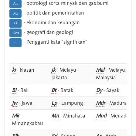
- petrologi serta minyak dan gas bumi
Pet
- politik dan pemerintahan
Pol
- ekonomi dan keuangan
Ek
- geografi dan geologi
Geo
- Pengganti kata "signifikan"
--
ki
- kiasan
Jk
- Melayu -
Mal
- Melayu -
Jakarta
Malaysia
Bl
- Bali
Bt
- Batak
Dy
- Sayak
Jw
- Jawa
Lp
- Lampung
Mdr
- Madura
Mk
-
Mn
- Minahasa
Mnd
- Menado
Minangkabau