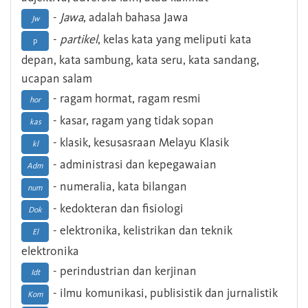
-
Jawa
, adalah bahasa Jawa
Jw
-
partikel
, kelas kata yang meliputi kata
p
depan, kata sambung, kata seru, kata sandang,
ucapan salam
- ragam hormat, ragam resmi
hor
- kasar, ragam yang tidak sopan
kas
- klasik, kesusasraan Melayu Klasik
kl
- administrasi dan kepegawaian
Adm
- numeralia, kata bilangan
num
- kedokteran dan fisiologi
Dok
- elektronika, kelistrikan dan teknik
El
elektronika
- perindustrian dan kerjinan
Idt
- ilmu komunikasi, publisistik dan jurnalistik
Kom