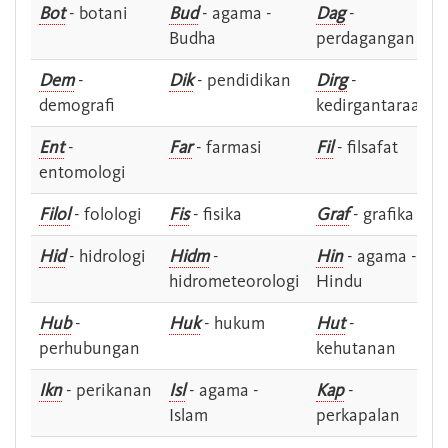
Bot
- botani
Bud
- agama -
Dag
-
Budha
perdagangan
Dem
-
Dik
- pendidikan
Dirg
-
demografi
kedirgantaraan
Ent
-
Far
- farmasi
Fil
- filsafat
entomologi
Filol
- folologi
Fis
- fisika
Graf
- grafika
Hid
- hidrologi
Hidm
-
Hin
- agama -
hidrometeorologi
Hindu
Hub
-
Huk
- hukum
Hut
-
perhubungan
kehutanan
Ikn
- perikanan
Isl
- agama -
Kap
-
Islam
perkapalan