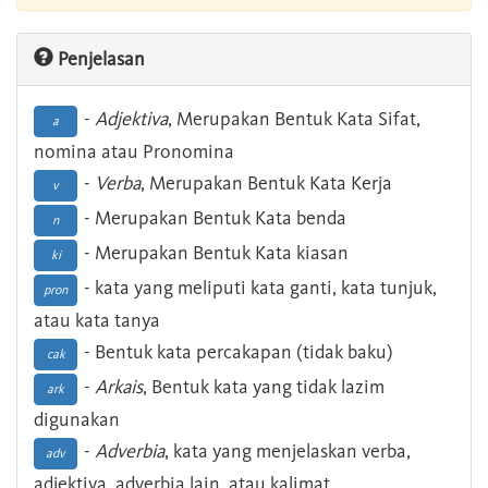
Penjelasan
-
Adjektiva
, Merupakan Bentuk Kata Sifat,
a
nomina atau Pronomina
-
Verba
, Merupakan Bentuk Kata Kerja
v
- Merupakan Bentuk Kata benda
n
- Merupakan Bentuk Kata kiasan
ki
- kata yang meliputi kata ganti, kata tunjuk,
pron
atau kata tanya
- Bentuk kata percakapan (tidak baku)
cak
-
Arkais
, Bentuk kata yang tidak lazim
ark
digunakan
-
Adverbia
, kata yang menjelaskan verba,
adv
adjektiva, adverbia lain, atau kalimat