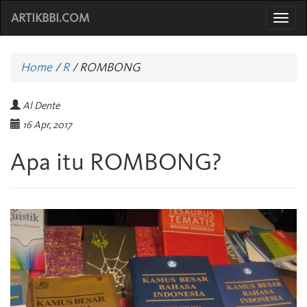
ARTIKBBI.COM
Togg
navi
Home
/
R
/
ROMBONG
Al Dente
16 Apr, 2017
Apa itu ROMBONG?