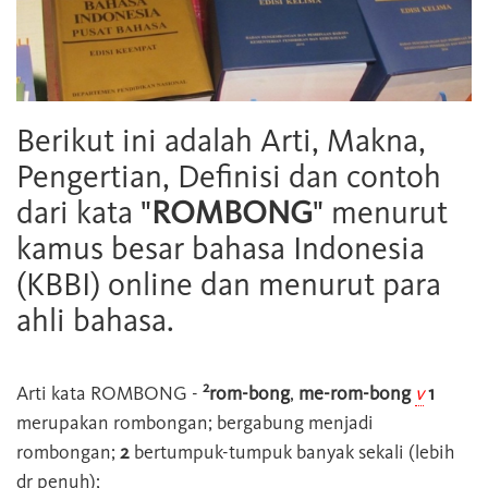
Berikut ini adalah Arti, Makna,
Pengertian, Definisi dan contoh
dari kata "
ROMBONG
" menurut
kamus besar bahasa Indonesia
(KBBI) online dan menurut para
ahli bahasa.
2
Arti kata
ROMBONG
-
rom-bong
,
me-rom-bong
v
1
merupakan rombongan; bergabung menjadi
rombongan;
2
bertumpuk-tumpuk banyak sekali (lebih
dr penuh);