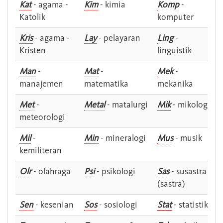
Kat
- agama -
Kim
- kimia
Komp
-
Katolik
komputer
Kris
- agama -
Lay
- pelayaran
Ling
-
Kristen
linguistik
Man
-
Mat
-
Mek
-
manajemen
matematika
mekanika
Met
-
Metal
- matalurgi
Mik
- mikologi
meteorologi
Mil
-
Min
- mineralogi
Mus
- musik
kemiliteran
Olr
- olahraga
Psi
- psikologi
Sas
- susastra -
(sastra)
Sen
- kesenian
Sos
- sosiologi
Stat
- statistik