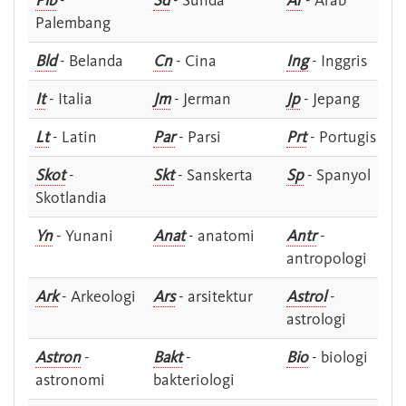
Plb
-
Sd
- Sunda
Ar
- Arab
Palembang
Bld
- Belanda
Cn
- Cina
Ing
- Inggris
It
- Italia
Jm
- Jerman
Jp
- Jepang
Lt
- Latin
Par
- Parsi
Prt
- Portugis
Skot
-
Skt
- Sanskerta
Sp
- Spanyol
Skotlandia
Yn
- Yunani
Anat
- anatomi
Antr
-
antropologi
Ark
- Arkeologi
Ars
- arsitektur
Astrol
-
astrologi
Astron
-
Bakt
-
Bio
- biologi
astronomi
bakteriologi