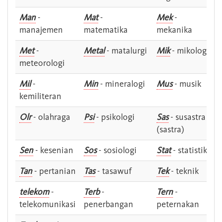
Man
-
Mat
-
Mek
-
manajemen
matematika
mekanika
Met
-
Metal
- matalurgi
Mik
- mikologi
meteorologi
Mil
-
Min
- mineralogi
Mus
- musik
kemiliteran
Olr
- olahraga
Psi
- psikologi
Sas
- susastra -
(sastra)
Sen
- kesenian
Sos
- sosiologi
Stat
- statistik
Tan
- pertanian
Tas
- tasawuf
Tek
- teknik
telekom
-
Terb
-
Tern
-
telekomunikasi
penerbangan
peternakan