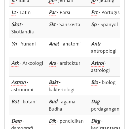
It
- Italia
Jm
- Jerman
Jp
- Jepang
Lt
- Latin
Par
- Parsi
Prt
- Portugis
Skot
-
Skt
- Sanskerta
Sp
- Spanyol
Skotlandia
Yn
- Yunani
Anat
- anatomi
Antr
-
antropologi
Ark
- Arkeologi
Ars
- arsitektur
Astrol
-
astrologi
Astron
-
Bakt
-
Bio
- biologi
astronomi
bakteriologi
Bot
- botani
Bud
- agama -
Dag
-
Budha
perdagangan
Dem
-
Dik
- pendidikan
Dirg
-
demografi
kedirgantaraan