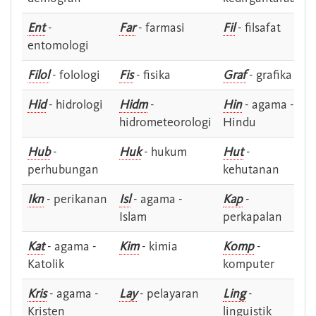
Ent
-
Far
- farmasi
Fil
- filsafat
entomologi
Filol
- folologi
Fis
- fisika
Graf
- grafika
Hid
- hidrologi
Hidm
-
Hin
- agama -
hidrometeorologi
Hindu
Hub
-
Huk
- hukum
Hut
-
perhubungan
kehutanan
Ikn
- perikanan
Isl
- agama -
Kap
-
Islam
perkapalan
Kat
- agama -
Kim
- kimia
Komp
-
Katolik
komputer
Kris
- agama -
Lay
- pelayaran
Ling
-
Kristen
linguistik