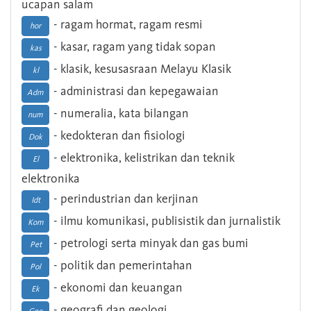
ucapan salam
- ragam hormat, ragam resmi
hor
- kasar, ragam yang tidak sopan
kas
- klasik, kesusasraan Melayu Klasik
kl
- administrasi dan kepegawaian
Adm
- numeralia, kata bilangan
num
- kedokteran dan fisiologi
Dok
- elektronika, kelistrikan dan teknik
El
elektronika
- perindustrian dan kerjinan
Idt
- ilmu komunikasi, publisistik dan jurnalistik
Kom
- petrologi serta minyak dan gas bumi
Pet
- politik dan pemerintahan
Pol
- ekonomi dan keuangan
Ek
- geografi dan geologi