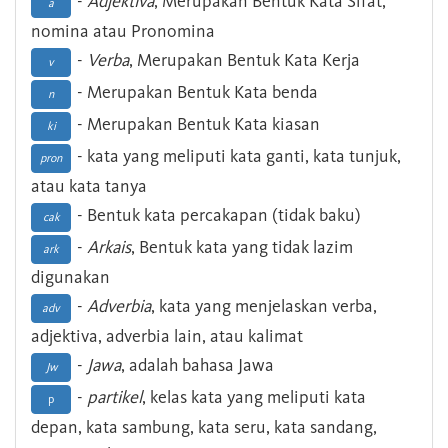
-
Adjektiva
, Merupakan Bentuk Kata Sifat,
a
nomina atau Pronomina
-
Verba
, Merupakan Bentuk Kata Kerja
v
- Merupakan Bentuk Kata benda
n
- Merupakan Bentuk Kata kiasan
ki
- kata yang meliputi kata ganti, kata tunjuk,
pron
atau kata tanya
- Bentuk kata percakapan (tidak baku)
cak
-
Arkais
, Bentuk kata yang tidak lazim
ark
digunakan
-
Adverbia
, kata yang menjelaskan verba,
adv
adjektiva, adverbia lain, atau kalimat
-
Jawa
, adalah bahasa Jawa
Jw
-
partikel
, kelas kata yang meliputi kata
p
depan, kata sambung, kata seru, kata sandang,