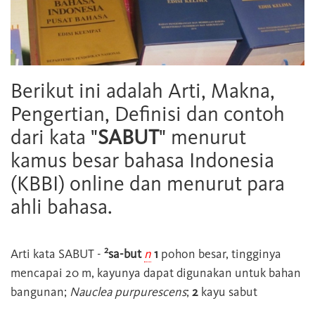
Berikut ini adalah Arti, Makna,
Pengertian, Definisi dan contoh
dari kata "
SABUT
" menurut
kamus besar bahasa Indonesia
(KBBI) online dan menurut para
ahli bahasa.
2
Arti kata
SABUT
-
sa-but
n
1
pohon besar, tingginya
mencapai 20 m, kayunya dapat digunakan untuk bahan
bangunan;
Nauclea purpurescens
;
2
kayu sabut