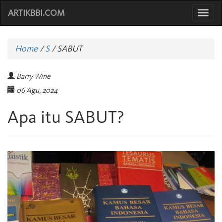
ARTIKBBI.COM
Togg
navi
Home
/
S
/
SABUT
Barry Wine
06 Agu, 2024
Apa itu SABUT?