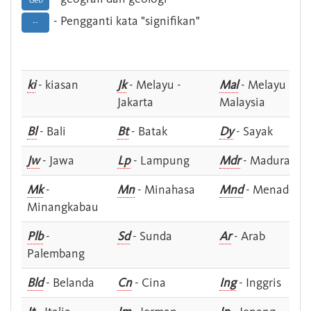
Geo
- Pengganti kata "signifikan"
--
ki
- kiasan
Jk
- Melayu -
Mal
- Melayu -
Jakarta
Malaysia
Bl
- Bali
Bt
- Batak
Dy
- Sayak
Jw
- Jawa
Lp
- Lampung
Mdr
- Madura
Mk
-
Mn
- Minahasa
Mnd
- Menado
Minangkabau
Plb
-
Sd
- Sunda
Ar
- Arab
Palembang
Bld
- Belanda
Cn
- Cina
Ing
- Inggris