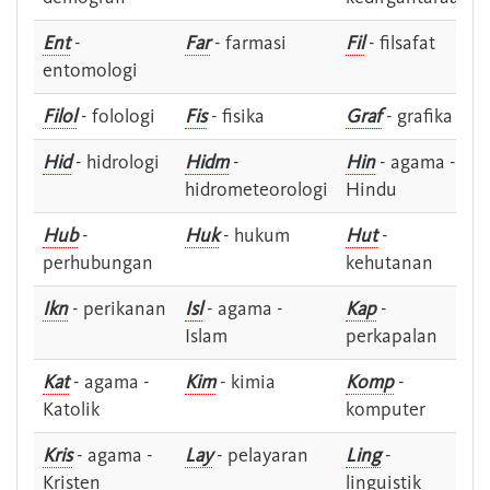
Ent
-
Far
- farmasi
Fil
- filsafat
entomologi
Filol
- folologi
Fis
- fisika
Graf
- grafika
Hid
- hidrologi
Hidm
-
Hin
- agama -
hidrometeorologi
Hindu
Hub
-
Huk
- hukum
Hut
-
perhubungan
kehutanan
Ikn
- perikanan
Isl
- agama -
Kap
-
Islam
perkapalan
Kat
- agama -
Kim
- kimia
Komp
-
Katolik
komputer
Kris
- agama -
Lay
- pelayaran
Ling
-
Kristen
linguistik