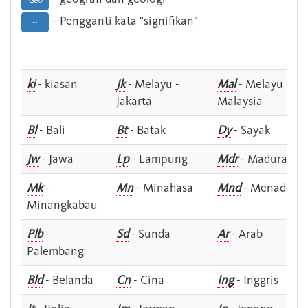
Geo
- Pengganti kata "signifikan"
--
ki
- kiasan
Jk
- Melayu -
Mal
- Melayu -
Jakarta
Malaysia
Bl
- Bali
Bt
- Batak
Dy
- Sayak
Jw
- Jawa
Lp
- Lampung
Mdr
- Madura
Mk
-
Mn
- Minahasa
Mnd
- Menado
Minangkabau
Plb
-
Sd
- Sunda
Ar
- Arab
Palembang
Bld
- Belanda
Cn
- Cina
Ing
- Inggris