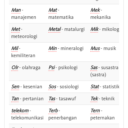
Man
-
Mat
-
Mek
-
manajemen
matematika
mekanika
Met
-
Metal
- matalurgi
Mik
- mikologi
meteorologi
Mil
-
Min
- mineralogi
Mus
- musik
kemiliteran
Olr
- olahraga
Psi
- psikologi
Sas
- susastra -
(sastra)
Sen
- kesenian
Sos
- sosiologi
Stat
- statistik
Tan
- pertanian
Tas
- tasawuf
Tek
- teknik
telekom
-
Terb
-
Tern
-
telekomunikasi
penerbangan
peternakan