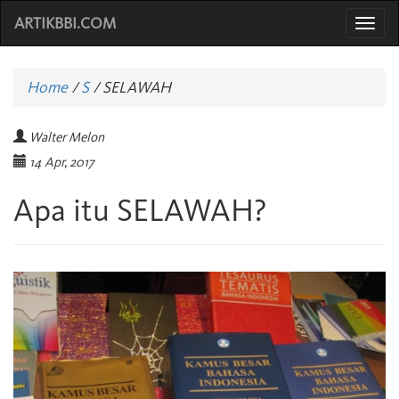
ARTIKBBI.COM
Togg
navi
Home
/
S
/
SELAWAH
Walter Melon
14 Apr, 2017
Apa itu SELAWAH?