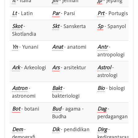
It
- Italia
Jm
- Jerman
Jp
- Jepang
Lt
- Latin
Par
- Parsi
Prt
- Portugis
Skot
-
Skt
- Sanskerta
Sp
- Spanyol
Skotlandia
Yn
- Yunani
Anat
- anatomi
Antr
-
antropologi
Ark
- Arkeologi
Ars
- arsitektur
Astrol
-
astrologi
Astron
-
Bakt
-
Bio
- biologi
astronomi
bakteriologi
Bot
- botani
Bud
- agama -
Dag
-
Budha
perdagangan
Dem
-
Dik
- pendidikan
Dirg
-
demografi
kedirgantaraan