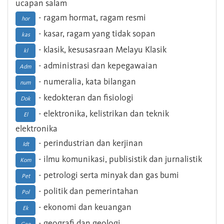
ucapan salam
- ragam hormat, ragam resmi
hor
- kasar, ragam yang tidak sopan
kas
- klasik, kesusasraan Melayu Klasik
kl
- administrasi dan kepegawaian
Adm
- numeralia, kata bilangan
num
- kedokteran dan fisiologi
Dok
- elektronika, kelistrikan dan teknik
El
elektronika
- perindustrian dan kerjinan
Idt
- ilmu komunikasi, publisistik dan jurnalistik
Kom
- petrologi serta minyak dan gas bumi
Pet
- politik dan pemerintahan
Pol
- ekonomi dan keuangan
Ek
- geografi dan geologi