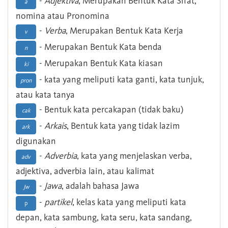
-
Adjektiva
, Merupakan Bentuk Kata Sifat,
a
nomina atau Pronomina
-
Verba
, Merupakan Bentuk Kata Kerja
v
- Merupakan Bentuk Kata benda
n
- Merupakan Bentuk Kata kiasan
ki
- kata yang meliputi kata ganti, kata tunjuk,
pron
atau kata tanya
- Bentuk kata percakapan (tidak baku)
cak
-
Arkais
, Bentuk kata yang tidak lazim
ark
digunakan
-
Adverbia
, kata yang menjelaskan verba,
adv
adjektiva, adverbia lain, atau kalimat
-
Jawa
, adalah bahasa Jawa
Jw
-
partikel
, kelas kata yang meliputi kata
p
depan, kata sambung, kata seru, kata sandang,