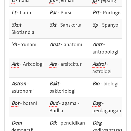
It
- Italia
Jm
- Jerman
Jp
- Jepang
Lt
- Latin
Par
- Parsi
Prt
- Portugis
Skot
-
Skt
- Sanskerta
Sp
- Spanyol
Skotlandia
Yn
- Yunani
Anat
- anatomi
Antr
-
antropologi
Ark
- Arkeologi
Ars
- arsitektur
Astrol
-
astrologi
Astron
-
Bakt
-
Bio
- biologi
astronomi
bakteriologi
Bot
- botani
Bud
- agama -
Dag
-
Budha
perdagangan
Dem
-
Dik
- pendidikan
Dirg
-
demografi
kedirgantaraan