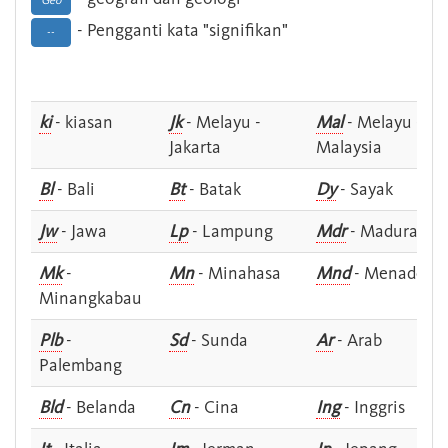
Geo
- Pengganti kata "signifikan"
--
ki
- kiasan
Jk
- Melayu -
Mal
- Melayu -
Jakarta
Malaysia
Bl
- Bali
Bt
- Batak
Dy
- Sayak
Jw
- Jawa
Lp
- Lampung
Mdr
- Madura
Mk
-
Mn
- Minahasa
Mnd
- Menado
Minangkabau
Plb
-
Sd
- Sunda
Ar
- Arab
Palembang
Bld
- Belanda
Cn
- Cina
Ing
- Inggris