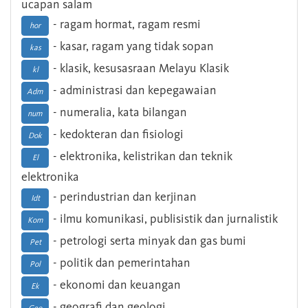
ucapan salam
- ragam hormat, ragam resmi
hor
- kasar, ragam yang tidak sopan
kas
- klasik, kesusasraan Melayu Klasik
kl
- administrasi dan kepegawaian
Adm
- numeralia, kata bilangan
num
- kedokteran dan fisiologi
Dok
- elektronika, kelistrikan dan teknik
El
elektronika
- perindustrian dan kerjinan
Idt
- ilmu komunikasi, publisistik dan jurnalistik
Kom
- petrologi serta minyak dan gas bumi
Pet
- politik dan pemerintahan
Pol
- ekonomi dan keuangan
Ek
- geografi dan geologi