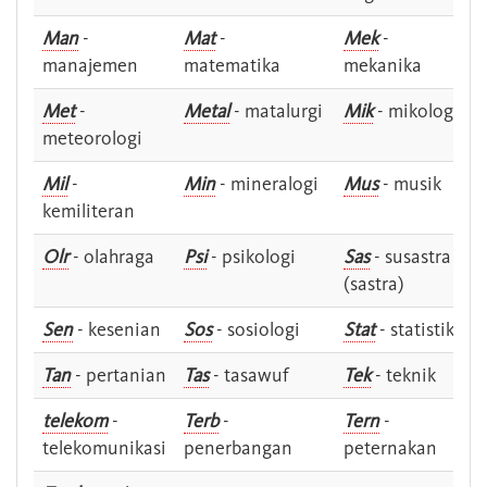
Man
-
Mat
-
Mek
-
manajemen
matematika
mekanika
Met
-
Metal
- matalurgi
Mik
- mikologi
meteorologi
Mil
-
Min
- mineralogi
Mus
- musik
kemiliteran
Olr
- olahraga
Psi
- psikologi
Sas
- susastra -
(sastra)
Sen
- kesenian
Sos
- sosiologi
Stat
- statistik
Tan
- pertanian
Tas
- tasawuf
Tek
- teknik
telekom
-
Terb
-
Tern
-
telekomunikasi
penerbangan
peternakan