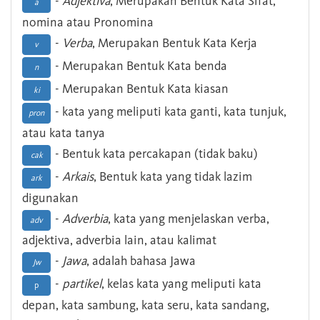
-
Adjektiva
, Merupakan Bentuk Kata Sifat,
a
nomina atau Pronomina
-
Verba
, Merupakan Bentuk Kata Kerja
v
- Merupakan Bentuk Kata benda
n
- Merupakan Bentuk Kata kiasan
ki
- kata yang meliputi kata ganti, kata tunjuk,
pron
atau kata tanya
- Bentuk kata percakapan (tidak baku)
cak
-
Arkais
, Bentuk kata yang tidak lazim
ark
digunakan
-
Adverbia
, kata yang menjelaskan verba,
adv
adjektiva, adverbia lain, atau kalimat
-
Jawa
, adalah bahasa Jawa
Jw
-
partikel
, kelas kata yang meliputi kata
p
depan, kata sambung, kata seru, kata sandang,