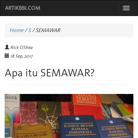
ARTIKBBI.COM
Togg
navi
Home
/
S
/
SEMAWAR
Rick OShea
18 Sep, 2017
Apa itu SEMAWAR?