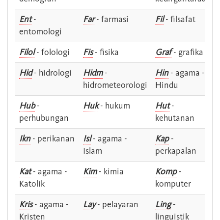
Ent
-
Far
- farmasi
Fil
- filsafat
entomologi
Filol
- folologi
Fis
- fisika
Graf
- grafika
Hid
- hidrologi
Hidm
-
Hin
- agama -
hidrometeorologi
Hindu
Hub
-
Huk
- hukum
Hut
-
perhubungan
kehutanan
Ikn
- perikanan
Isl
- agama -
Kap
-
Islam
perkapalan
Kat
- agama -
Kim
- kimia
Komp
-
Katolik
komputer
Kris
- agama -
Lay
- pelayaran
Ling
-
Kristen
linguistik