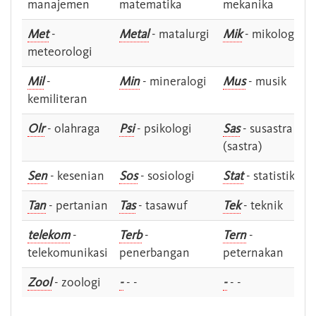
manajemen
matematika
mekanika
Met
-
Metal
- matalurgi
Mik
- mikologi
meteorologi
Mil
-
Min
- mineralogi
Mus
- musik
kemiliteran
Olr
- olahraga
Psi
- psikologi
Sas
- susastra -
(sastra)
Sen
- kesenian
Sos
- sosiologi
Stat
- statistik
Tan
- pertanian
Tas
- tasawuf
Tek
- teknik
telekom
-
Terb
-
Tern
-
telekomunikasi
penerbangan
peternakan
Zool
- zoologi
-
- -
-
- -