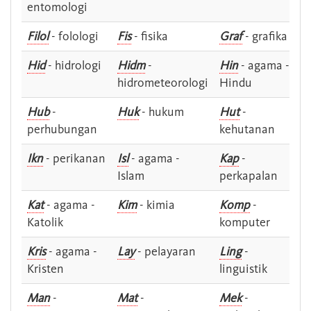
entomologi
Filol
- folologi
Fis
- fisika
Graf
- grafika
Hid
- hidrologi
Hidm
-
Hin
- agama -
hidrometeorologi
Hindu
Hub
-
Huk
- hukum
Hut
-
perhubungan
kehutanan
Ikn
- perikanan
Isl
- agama -
Kap
-
Islam
perkapalan
Kat
- agama -
Kim
- kimia
Komp
-
Katolik
komputer
Kris
- agama -
Lay
- pelayaran
Ling
-
Kristen
linguistik
Man
-
Mat
-
Mek
-