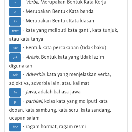
-
Verba
, Merupakan Bentuk Kata Kerja
v
- Merupakan Bentuk Kata benda
n
- Merupakan Bentuk Kata kiasan
ki
- kata yang meliputi kata ganti, kata tunjuk,
pron
atau kata tanya
- Bentuk kata percakapan (tidak baku)
cak
-
Arkais
, Bentuk kata yang tidak lazim
ark
digunakan
-
Adverbia
, kata yang menjelaskan verba,
adv
adjektiva, adverbia lain, atau kalimat
-
Jawa
, adalah bahasa Jawa
Jw
-
partikel
, kelas kata yang meliputi kata
p
depan, kata sambung, kata seru, kata sandang,
ucapan salam
- ragam hormat, ragam resmi
hor