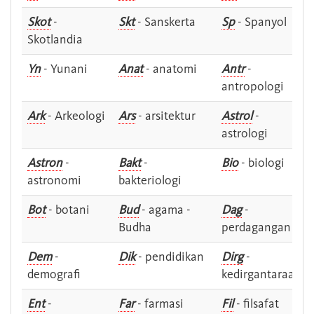
Skot
-
Skt
- Sanskerta
Sp
- Spanyol
Skotlandia
Yn
- Yunani
Anat
- anatomi
Antr
-
antropologi
Ark
- Arkeologi
Ars
- arsitektur
Astrol
-
astrologi
Astron
-
Bakt
-
Bio
- biologi
astronomi
bakteriologi
Bot
- botani
Bud
- agama -
Dag
-
Budha
perdagangan
Dem
-
Dik
- pendidikan
Dirg
-
demografi
kedirgantaraan
Ent
-
Far
- farmasi
Fil
- filsafat