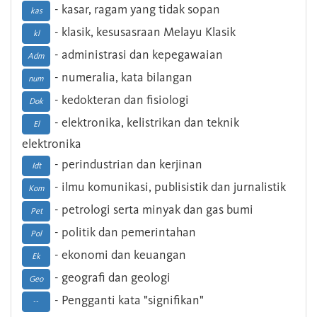
- kasar, ragam yang tidak sopan
kas
- klasik, kesusasraan Melayu Klasik
kl
- administrasi dan kepegawaian
Adm
- numeralia, kata bilangan
num
- kedokteran dan fisiologi
Dok
- elektronika, kelistrikan dan teknik
El
elektronika
- perindustrian dan kerjinan
Idt
- ilmu komunikasi, publisistik dan jurnalistik
Kom
- petrologi serta minyak dan gas bumi
Pet
- politik dan pemerintahan
Pol
- ekonomi dan keuangan
Ek
- geografi dan geologi
Geo
- Pengganti kata "signifikan"
--