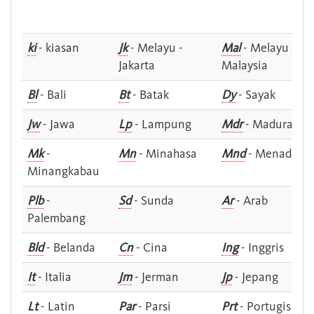
ki
- kiasan
Jk
- Melayu -
Mal
- Melayu -
Jakarta
Malaysia
Bl
- Bali
Bt
- Batak
Dy
- Sayak
Jw
- Jawa
Lp
- Lampung
Mdr
- Madura
Mk
-
Mn
- Minahasa
Mnd
- Menado
Minangkabau
Plb
-
Sd
- Sunda
Ar
- Arab
Palembang
Bld
- Belanda
Cn
- Cina
Ing
- Inggris
It
- Italia
Jm
- Jerman
Jp
- Jepang
Lt
- Latin
Par
- Parsi
Prt
- Portugis