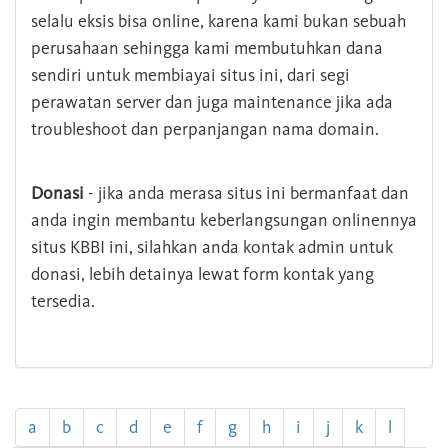
selalu eksis bisa online, karena kami bukan sebuah
perusahaan sehingga kami membutuhkan dana
sendiri untuk membiayai situs ini, dari segi
perawatan server dan juga maintenance jika ada
troubleshoot dan perpanjangan nama domain.
Donasi
- jika anda merasa situs ini bermanfaat dan
anda ingin membantu keberlangsungan onlinennya
situs KBBI ini, silahkan anda kontak admin untuk
donasi, lebih detainya lewat form kontak yang
tersedia.
a
b
c
d
e
f
g
h
i
j
k
l