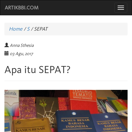
ARTIKBBI.COM
Togg
navi
Home
/
S
/
SEPAT
Anna Sthesia
03 Agu, 2017
Apa itu SEPAT?