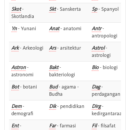
Skot
-
Skt
- Sanskerta
Sp
- Spanyol
Skotlandia
Yn
- Yunani
Anat
- anatomi
Antr
-
antropologi
Ark
- Arkeologi
Ars
- arsitektur
Astrol
-
astrologi
Astron
-
Bakt
-
Bio
- biologi
astronomi
bakteriologi
Bot
- botani
Bud
- agama -
Dag
-
Budha
perdagangan
Dem
-
Dik
- pendidikan
Dirg
-
demografi
kedirgantaraan
Ent
-
Far
- farmasi
Fil
- filsafat