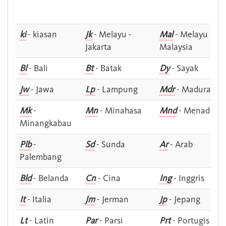
ki
- kiasan
Jk
- Melayu -
Mal
- Melayu -
Jakarta
Malaysia
Bl
- Bali
Bt
- Batak
Dy
- Sayak
Jw
- Jawa
Lp
- Lampung
Mdr
- Madura
Mk
-
Mn
- Minahasa
Mnd
- Menado
Minangkabau
Plb
-
Sd
- Sunda
Ar
- Arab
Palembang
Bld
- Belanda
Cn
- Cina
Ing
- Inggris
It
- Italia
Jm
- Jerman
Jp
- Jepang
Lt
- Latin
Par
- Parsi
Prt
- Portugis