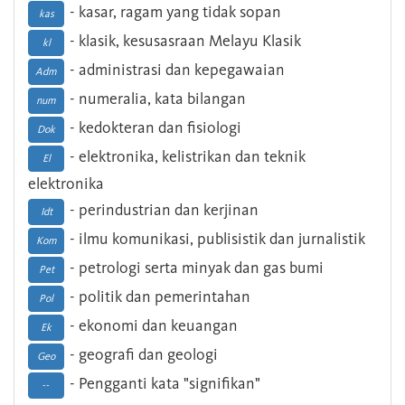
- kasar, ragam yang tidak sopan
kas
- klasik, kesusasraan Melayu Klasik
kl
- administrasi dan kepegawaian
Adm
- numeralia, kata bilangan
num
- kedokteran dan fisiologi
Dok
- elektronika, kelistrikan dan teknik
El
elektronika
- perindustrian dan kerjinan
Idt
- ilmu komunikasi, publisistik dan jurnalistik
Kom
- petrologi serta minyak dan gas bumi
Pet
- politik dan pemerintahan
Pol
- ekonomi dan keuangan
Ek
- geografi dan geologi
Geo
- Pengganti kata "signifikan"
--