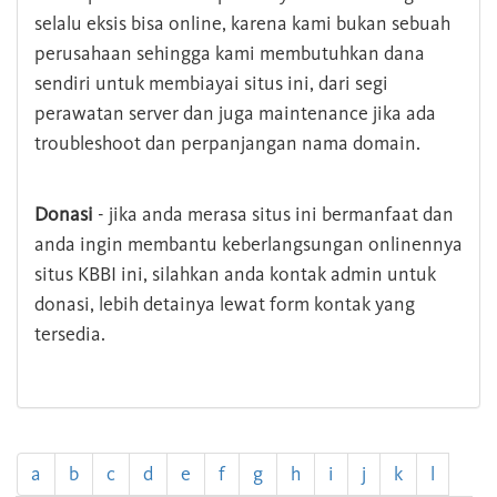
selalu eksis bisa online, karena kami bukan sebuah
perusahaan sehingga kami membutuhkan dana
sendiri untuk membiayai situs ini, dari segi
perawatan server dan juga maintenance jika ada
troubleshoot dan perpanjangan nama domain.
Donasi
- jika anda merasa situs ini bermanfaat dan
anda ingin membantu keberlangsungan onlinennya
situs KBBI ini, silahkan anda kontak admin untuk
donasi, lebih detainya lewat form kontak yang
tersedia.
a
b
c
d
e
f
g
h
i
j
k
l