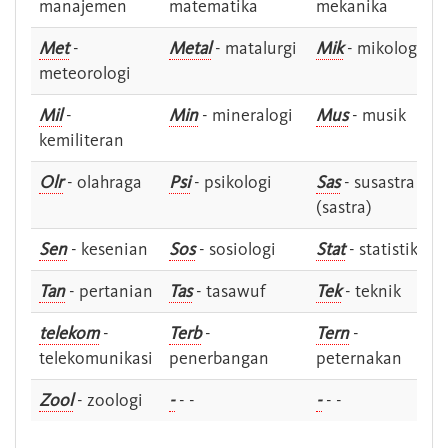
manajemen
matematika
mekanika
Met
-
Metal
- matalurgi
Mik
- mikologi
meteorologi
Mil
-
Min
- mineralogi
Mus
- musik
kemiliteran
Olr
- olahraga
Psi
- psikologi
Sas
- susastra -
(sastra)
Sen
- kesenian
Sos
- sosiologi
Stat
- statistik
Tan
- pertanian
Tas
- tasawuf
Tek
- teknik
telekom
-
Terb
-
Tern
-
telekomunikasi
penerbangan
peternakan
Zool
- zoologi
-
- -
-
- -