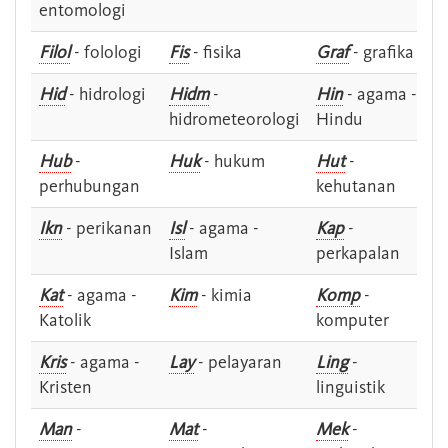
entomologi
Filol
- folologi
Fis
- fisika
Graf
- grafika
Hid
- hidrologi
Hidm
-
Hin
- agama -
hidrometeorologi
Hindu
Hub
-
Huk
- hukum
Hut
-
perhubungan
kehutanan
Ikn
- perikanan
Isl
- agama -
Kap
-
Islam
perkapalan
Kat
- agama -
Kim
- kimia
Komp
-
Katolik
komputer
Kris
- agama -
Lay
- pelayaran
Ling
-
Kristen
linguistik
Man
-
Mat
-
Mek
-