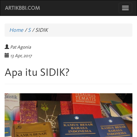
ARTIKBBI.COM
Togg
navi
Home
/
S
/
SIDIK
Pat Agonia
13 Apr, 2017
Apa itu SIDIK?