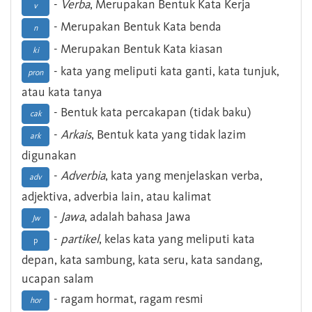
-
Verba
, Merupakan Bentuk Kata Kerja
v
- Merupakan Bentuk Kata benda
n
- Merupakan Bentuk Kata kiasan
ki
- kata yang meliputi kata ganti, kata tunjuk,
pron
atau kata tanya
- Bentuk kata percakapan (tidak baku)
cak
-
Arkais
, Bentuk kata yang tidak lazim
ark
digunakan
-
Adverbia
, kata yang menjelaskan verba,
adv
adjektiva, adverbia lain, atau kalimat
-
Jawa
, adalah bahasa Jawa
Jw
-
partikel
, kelas kata yang meliputi kata
p
depan, kata sambung, kata seru, kata sandang,
ucapan salam
- ragam hormat, ragam resmi
hor