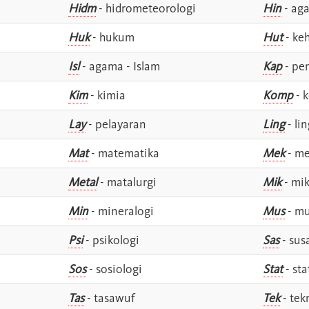
Hidm
- hidrometeorologi
Hin
- ag
Huk
- hukum
Hut
- ke
Isl
- agama - Islam
Kap
- pe
Kim
- kimia
Komp
- 
Lay
- pelayaran
Ling
- lin
Mat
- matematika
Mek
- me
Metal
- matalurgi
Mik
- mik
Min
- mineralogi
Mus
- mu
Psi
- psikologi
Sas
- susa
Sos
- sosiologi
Stat
- sta
Tas
- tasawuf
Tek
- tek