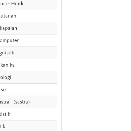
ama - Hindu
hutanan
rkapalan
komputer
guistik
kanika
ologi
sik
stra - (sastra)
tistik
nik