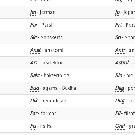
Jm
- Jerman
Jp
- Jepa
Par
- Parsi
Prt
- Por
Skt
- Sanskerta
Sp
- Spa
Anat
- anatomi
Antr
- an
Ars
- arsitektur
Astrol
- a
Bakt
- bakteriologi
Bio
- bio
Bud
- agama - Budha
Dag
- pe
Dik
- pendidikan
Dirg
- ke
Far
- farmasi
Fil
- filsa
Fis
- fisika
Graf
- gr