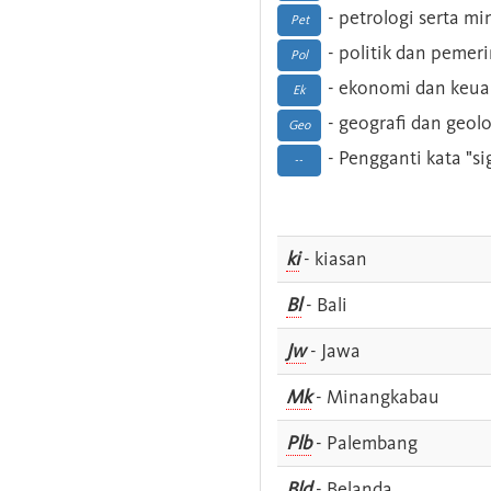
- petrologi serta m
Pet
- politik dan pemer
Pol
- ekonomi dan keu
Ek
- geografi dan geolo
Geo
- Pengganti kata "si
--
ki
- kiasan
Bl
- Bali
Jw
- Jawa
Mk
- Minangkabau
Plb
- Palembang
Bld
- Belanda