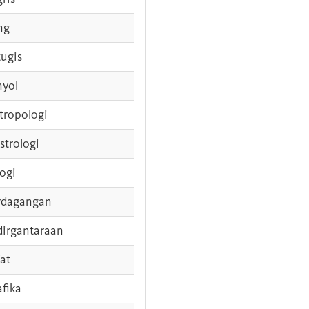
ng
tugis
nyol
tropologi
strologi
logi
rdagangan
dirgantaraan
fat
afika