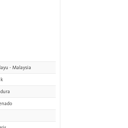
ayu - Malaysia
ak
dura
enado
gris