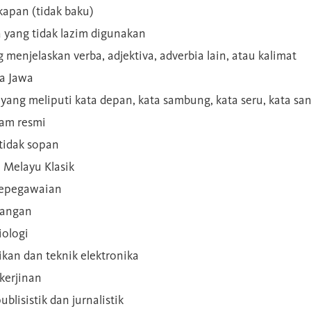
kapan (tidak baku)
a yang tidak lazim digunakan
g menjelaskan verba, adjektiva, adverbia lain, atau kalimat
sa Jawa
a yang meliputi kata depan, kata sambung, kata seru, kata s
gam resmi
 tidak sopan
n Melayu Klasik
 kepegawaian
ilangan
iologi
rikan dan teknik elektronika
kerjinan
blisistik dan jurnalistik