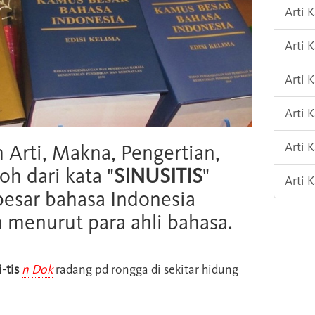
Arti
Arti 
Arti 
Arti
Arti 
h Arti, Makna, Pengertian,
oh dari kata "
SINUSITIS
"
Arti 
esar bahasa Indonesia
n menurut para ahli bahasa.
i-tis
n
Dok
radang pd rongga di sekitar hidung