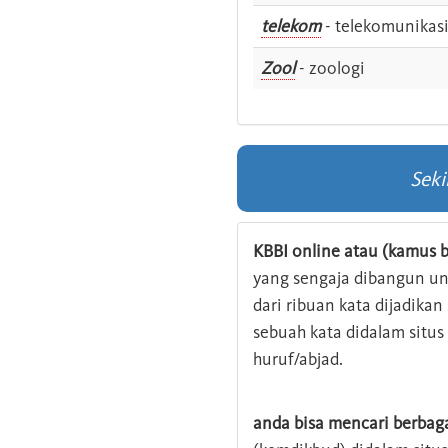
telekom
- telekomunikas
Zool
- zoologi
Seki
KBBI online atau (kamus b
yang sengaja dibangun u
dari ribuan kata dijadika
sebuah kata didalam situ
huruf/abjad.
anda bisa mencari berbag