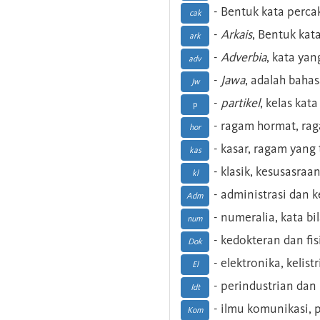
- Bentuk kata perca
cak
-
Arkais
, Bentuk kat
ark
-
Adverbia
, kata yan
adv
-
Jawa
, adalah baha
Jw
-
partikel
, kelas kat
p
- ragam hormat, ra
hor
- kasar, ragam yang
kas
- klasik, kesusasraa
kl
- administrasi dan
Adm
- numeralia, kata b
num
- kedokteran dan fis
Dok
- elektronika, kelist
El
- perindustrian dan 
Idt
- ilmu komunikasi, pu
Kom