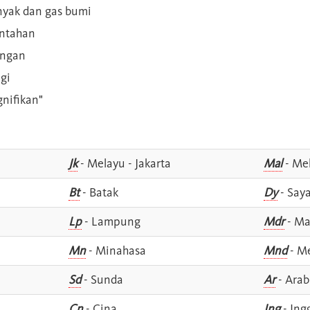
inyak dan gas bumi
intahan
angan
gi
gnifikan"
Jk
- Melayu - Jakarta
Mal
- Mel
Bt
- Batak
Dy
- Say
Lp
- Lampung
Mdr
- Ma
Mn
- Minahasa
Mnd
- M
Sd
- Sunda
Ar
- Arab
Cn
- Cina
Ing
- Ing