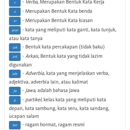
-
Verba
, Merupakan Bentuk Kata Kerja
v
- Merupakan Bentuk Kata benda
n
- Merupakan Bentuk Kata kiasan
ki
- kata yang meliputi kata ganti, kata tunjuk,
pron
atau kata tanya
- Bentuk kata percakapan (tidak baku)
cak
-
Arkais
, Bentuk kata yang tidak lazim
ark
digunakan
-
Adverbia
, kata yang menjelaskan verba,
adv
adjektiva, adverbia lain, atau kalimat
-
Jawa
, adalah bahasa Jawa
Jw
-
partikel
, kelas kata yang meliputi kata
p
depan, kata sambung, kata seru, kata sandang,
ucapan salam
- ragam hormat, ragam resmi
hor