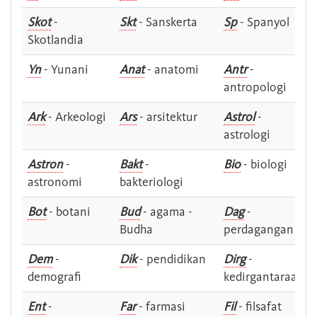
Skot
-
Skt
- Sanskerta
Sp
- Spanyol
Skotlandia
Yn
- Yunani
Anat
- anatomi
Antr
-
antropologi
Ark
- Arkeologi
Ars
- arsitektur
Astrol
-
astrologi
Astron
-
Bakt
-
Bio
- biologi
astronomi
bakteriologi
Bot
- botani
Bud
- agama -
Dag
-
Budha
perdagangan
Dem
-
Dik
- pendidikan
Dirg
-
demografi
kedirgantaraan
Ent
-
Far
- farmasi
Fil
- filsafat