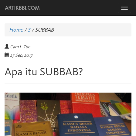
ARTIKBBI.COM
Togg
navi
Home
/
S
/
SUBBAB
Cam L. Toe
27 Sep, 2017
Apa itu SUBBAB?