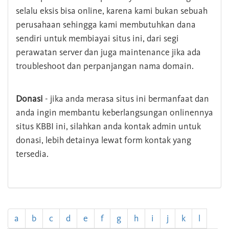
selalu eksis bisa online, karena kami bukan sebuah
perusahaan sehingga kami membutuhkan dana
sendiri untuk membiayai situs ini, dari segi
perawatan server dan juga maintenance jika ada
troubleshoot dan perpanjangan nama domain.
Donasi
- jika anda merasa situs ini bermanfaat dan
anda ingin membantu keberlangsungan onlinennya
situs KBBI ini, silahkan anda kontak admin untuk
donasi, lebih detainya lewat form kontak yang
tersedia.
a
b
c
d
e
f
g
h
i
j
k
l