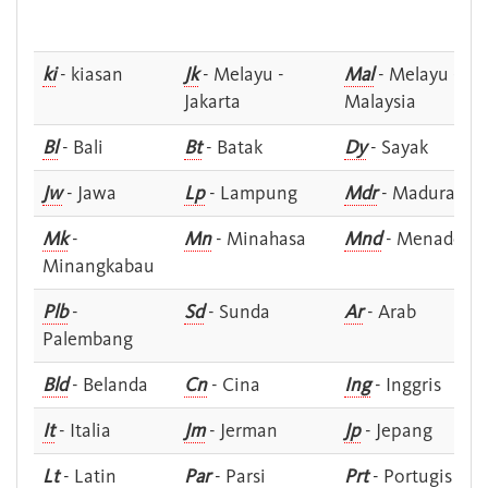
ki
- kiasan
Jk
- Melayu -
Mal
- Melayu -
Jakarta
Malaysia
Bl
- Bali
Bt
- Batak
Dy
- Sayak
Jw
- Jawa
Lp
- Lampung
Mdr
- Madura
Mk
-
Mn
- Minahasa
Mnd
- Menado
Minangkabau
Plb
-
Sd
- Sunda
Ar
- Arab
Palembang
Bld
- Belanda
Cn
- Cina
Ing
- Inggris
It
- Italia
Jm
- Jerman
Jp
- Jepang
Lt
- Latin
Par
- Parsi
Prt
- Portugis