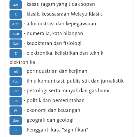
- kasar, ragam yang tidak sopan
kas
- klasik, kesusasraan Melayu Klasik
kl
- administrasi dan kepegawaian
Adm
- numeralia, kata bilangan
num
- kedokteran dan fisiologi
Dok
- elektronika, kelistrikan dan teknik
El
elektronika
- perindustrian dan kerjinan
Idt
- ilmu komunikasi, publisistik dan jurnalistik
Kom
- petrologi serta minyak dan gas bumi
Pet
- politik dan pemerintahan
Pol
- ekonomi dan keuangan
Ek
- geografi dan geologi
Geo
- Pengganti kata "signifikan"
--