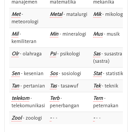
manajemen
matematika
mekanika
Met
-
Metal
- matalurgi
Mik
- mikologi
meteorologi
Mil
-
Min
- mineralogi
Mus
- musik
kemiliteran
Olr
- olahraga
Psi
- psikologi
Sas
- susastra -
(sastra)
Sen
- kesenian
Sos
- sosiologi
Stat
- statistik
Tan
- pertanian
Tas
- tasawuf
Tek
- teknik
telekom
-
Terb
-
Tern
-
telekomunikasi
penerbangan
peternakan
Zool
- zoologi
-
- -
-
- -