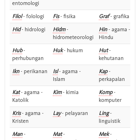
entomologi
Filol
- folologi
Fis
- fisika
Graf
- grafika
Hid
- hidrologi
Hidm
-
Hin
- agama -
hidrometeorologi
Hindu
Hub
-
Huk
- hukum
Hut
-
perhubungan
kehutanan
Ikn
- perikanan
Isl
- agama -
Kap
-
Islam
perkapalan
Kat
- agama -
Kim
- kimia
Komp
-
Katolik
komputer
Kris
- agama -
Lay
- pelayaran
Ling
-
Kristen
linguistik
Man
-
Mat
-
Mek
-