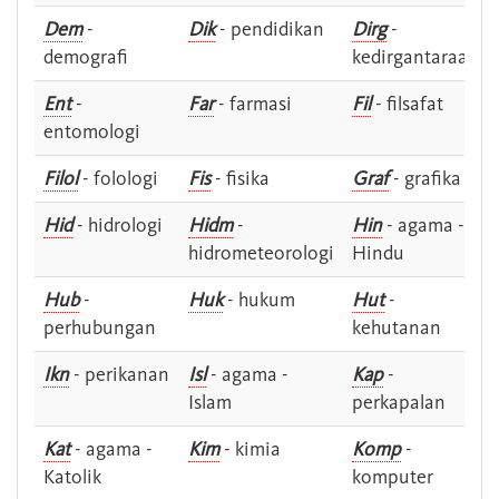
Dem
-
Dik
- pendidikan
Dirg
-
demografi
kedirgantaraan
Ent
-
Far
- farmasi
Fil
- filsafat
entomologi
Filol
- folologi
Fis
- fisika
Graf
- grafika
Hid
- hidrologi
Hidm
-
Hin
- agama -
hidrometeorologi
Hindu
Hub
-
Huk
- hukum
Hut
-
perhubungan
kehutanan
Ikn
- perikanan
Isl
- agama -
Kap
-
Islam
perkapalan
Kat
- agama -
Kim
- kimia
Komp
-
Katolik
komputer