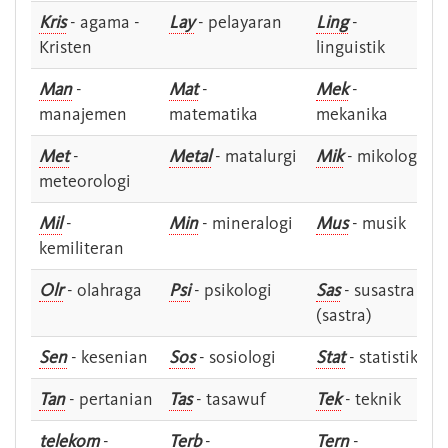
Kris
- agama -
Lay
- pelayaran
Ling
-
Kristen
linguistik
Man
-
Mat
-
Mek
-
manajemen
matematika
mekanika
Met
-
Metal
- matalurgi
Mik
- mikologi
meteorologi
Mil
-
Min
- mineralogi
Mus
- musik
kemiliteran
Olr
- olahraga
Psi
- psikologi
Sas
- susastra -
(sastra)
Sen
- kesenian
Sos
- sosiologi
Stat
- statistik
Tan
- pertanian
Tas
- tasawuf
Tek
- teknik
telekom
-
Terb
-
Tern
-