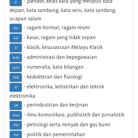
-
partikel
, kelas kata yang meliputi kata
p
depan, kata sambung, kata seru, kata sandang,
ucapan salam
- ragam hormat, ragam resmi
hor
- kasar, ragam yang tidak sopan
kas
- klasik, kesusasraan Melayu Klasik
kl
- administrasi dan kepegawaian
Adm
- numeralia, kata bilangan
num
- kedokteran dan fisiologi
Dok
- elektronika, kelistrikan dan teknik
El
elektronika
- perindustrian dan kerjinan
Idt
- ilmu komunikasi, publisistik dan jurnalistik
Kom
- petrologi serta minyak dan gas bumi
Pet
- politik dan pemerintahan
Pol