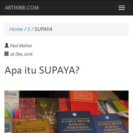
ARTIKBBI.COM
Togg
navi
Home
/
S
/
SUPAYA
Paul Molive
26 Des, 2016
Apa itu SUPAYA?