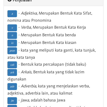
Penjelasan
-
Adjektiva
, Merupakan Bentuk Kata Sifat,
a
nomina atau Pronomina
-
Verba
, Merupakan Bentuk Kata Kerja
v
- Merupakan Bentuk Kata benda
n
- Merupakan Bentuk Kata kiasan
ki
- kata yang meliputi kata ganti, kata tunjuk,
pron
atau kata tanya
- Bentuk kata percakapan (tidak baku)
cak
-
Arkais
, Bentuk kata yang tidak lazim
ark
digunakan
-
Adverbia
, kata yang menjelaskan verba,
adv
adjektiva, adverbia lain, atau kalimat
-
Jawa
, adalah bahasa Jawa
Jw