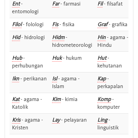
Ent
-
Far
- farmasi
Fil
- filsafat
entomologi
Filol
- folologi
Fis
- fisika
Graf
- grafika
Hid
- hidrologi
Hidm
-
Hin
- agama -
hidrometeorologi
Hindu
Hub
-
Huk
- hukum
Hut
-
perhubungan
kehutanan
Ikn
- perikanan
Isl
- agama -
Kap
-
Islam
perkapalan
Kat
- agama -
Kim
- kimia
Komp
-
Katolik
komputer
Kris
- agama -
Lay
- pelayaran
Ling
-
Kristen
linguistik