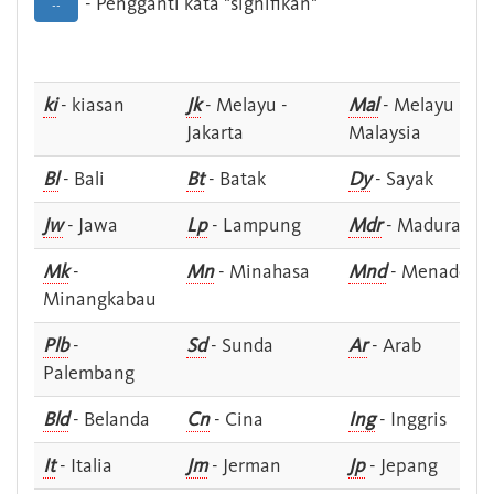
- Pengganti kata "signifikan"
--
ki
- kiasan
Jk
- Melayu -
Mal
- Melayu -
Jakarta
Malaysia
Bl
- Bali
Bt
- Batak
Dy
- Sayak
Jw
- Jawa
Lp
- Lampung
Mdr
- Madura
Mk
-
Mn
- Minahasa
Mnd
- Menado
Minangkabau
Plb
-
Sd
- Sunda
Ar
- Arab
Palembang
Bld
- Belanda
Cn
- Cina
Ing
- Inggris
It
- Italia
Jm
- Jerman
Jp
- Jepang