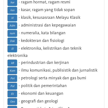
- ragam hormat, ragam resmi
hor
- kasar, ragam yang tidak sopan
kas
- klasik, kesusasraan Melayu Klasik
kl
- administrasi dan kepegawaian
Adm
- numeralia, kata bilangan
num
- kedokteran dan fisiologi
Dok
- elektronika, kelistrikan dan teknik
El
elektronika
- perindustrian dan kerjinan
Idt
- ilmu komunikasi, publisistik dan jurnalistik
Kom
- petrologi serta minyak dan gas bumi
Pet
- politik dan pemerintahan
Pol
- ekonomi dan keuangan
Ek
- geografi dan geologi
Geo