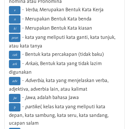
nomina atau Pronomina
-
Verba
, Merupakan Bentuk Kata Kerja
v
- Merupakan Bentuk Kata benda
n
- Merupakan Bentuk Kata kiasan
ki
- kata yang meliputi kata ganti, kata tunjuk,
pron
atau kata tanya
- Bentuk kata percakapan (tidak baku)
cak
-
Arkais
, Bentuk kata yang tidak lazim
ark
digunakan
-
Adverbia
, kata yang menjelaskan verba,
adv
adjektiva, adverbia lain, atau kalimat
-
Jawa
, adalah bahasa Jawa
Jw
-
partikel
, kelas kata yang meliputi kata
p
depan, kata sambung, kata seru, kata sandang,
ucapan salam