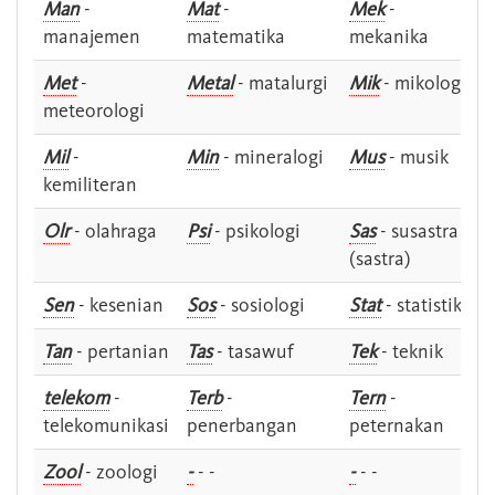
Man
-
Mat
-
Mek
-
manajemen
matematika
mekanika
Met
-
Metal
- matalurgi
Mik
- mikologi
meteorologi
Mil
-
Min
- mineralogi
Mus
- musik
kemiliteran
Olr
- olahraga
Psi
- psikologi
Sas
- susastra -
(sastra)
Sen
- kesenian
Sos
- sosiologi
Stat
- statistik
Tan
- pertanian
Tas
- tasawuf
Tek
- teknik
telekom
-
Terb
-
Tern
-
telekomunikasi
penerbangan
peternakan
Zool
- zoologi
-
- -
-
- -