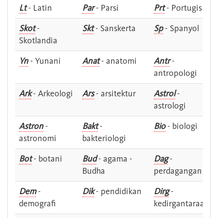
Lt
- Latin
Par
- Parsi
Prt
- Portugis
Skot
-
Skt
- Sanskerta
Sp
- Spanyol
Skotlandia
Yn
- Yunani
Anat
- anatomi
Antr
-
antropologi
Ark
- Arkeologi
Ars
- arsitektur
Astrol
-
astrologi
Astron
-
Bakt
-
Bio
- biologi
astronomi
bakteriologi
Bot
- botani
Bud
- agama -
Dag
-
Budha
perdagangan
Dem
-
Dik
- pendidikan
Dirg
-
demografi
kedirgantaraan