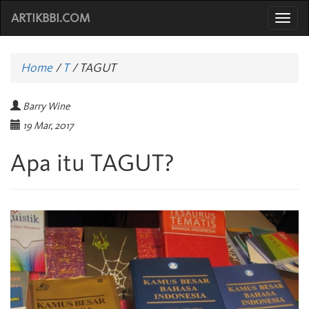
ARTIKBBI.COM
Togg
navi
Home
/
T
/
TAGUT
Barry Wine
19 Mar, 2017
Apa itu TAGUT?