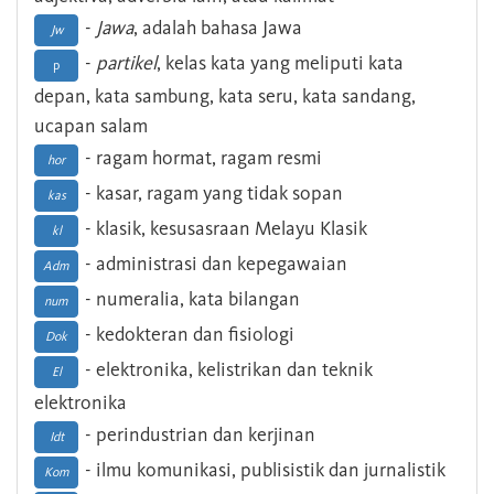
-
Jawa
, adalah bahasa Jawa
Jw
-
partikel
, kelas kata yang meliputi kata
p
depan, kata sambung, kata seru, kata sandang,
ucapan salam
- ragam hormat, ragam resmi
hor
- kasar, ragam yang tidak sopan
kas
- klasik, kesusasraan Melayu Klasik
kl
- administrasi dan kepegawaian
Adm
- numeralia, kata bilangan
num
- kedokteran dan fisiologi
Dok
- elektronika, kelistrikan dan teknik
El
elektronika
- perindustrian dan kerjinan
Idt
- ilmu komunikasi, publisistik dan jurnalistik
Kom