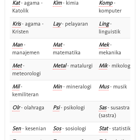
Kat
- agama -
Kim
- kimia
Komp
-
Katolik
komputer
Kris
- agama -
Lay
- pelayaran
Ling
-
Kristen
linguistik
Man
-
Mat
-
Mek
-
manajemen
matematika
mekanika
Met
-
Metal
- matalurgi
Mik
- mikologi
meteorologi
Mil
-
Min
- mineralogi
Mus
- musik
kemiliteran
Olr
- olahraga
Psi
- psikologi
Sas
- susastra -
(sastra)
Sen
- kesenian
Sos
- sosiologi
Stat
- statistik