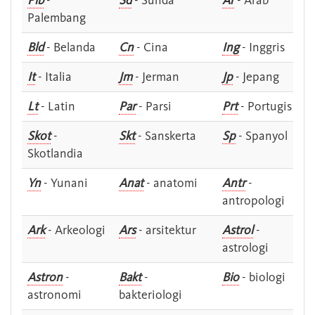
Plb
-
Sd
- Sunda
Ar
- Arab
Palembang
Bld
- Belanda
Cn
- Cina
Ing
- Inggris
It
- Italia
Jm
- Jerman
Jp
- Jepang
Lt
- Latin
Par
- Parsi
Prt
- Portugis
Skot
-
Skt
- Sanskerta
Sp
- Spanyol
Skotlandia
Yn
- Yunani
Anat
- anatomi
Antr
-
antropologi
Ark
- Arkeologi
Ars
- arsitektur
Astrol
-
astrologi
Astron
-
Bakt
-
Bio
- biologi
astronomi
bakteriologi