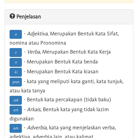
Penjelasan
-
Adjektiva
, Merupakan Bentuk Kata Sifat,
a
nomina atau Pronomina
-
Verba
, Merupakan Bentuk Kata Kerja
v
- Merupakan Bentuk Kata benda
n
- Merupakan Bentuk Kata kiasan
ki
- kata yang meliputi kata ganti, kata tunjuk,
pron
atau kata tanya
- Bentuk kata percakapan (tidak baku)
cak
-
Arkais
, Bentuk kata yang tidak lazim
ark
digunakan
-
Adverbia
, kata yang menjelaskan verba,
adv
adjektiva, adverbia lain, atau kalimat