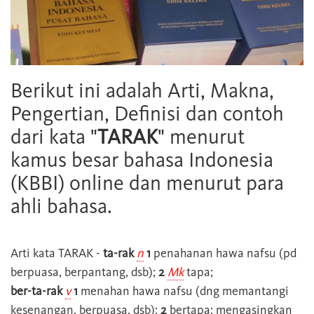
Berikut ini adalah Arti, Makna,
Pengertian, Definisi dan contoh
dari kata "
TARAK
" menurut
kamus besar bahasa Indonesia
(KBBI) online dan menurut para
ahli bahasa.
Arti kata
TARAK
-
ta-rak
n
1
penahanan hawa nafsu (pd
berpuasa, berpantang, dsb);
2
Mk
tapa;
ber-ta-rak
v
1
menahan hawa nafsu (dng memantangi
kesenangan, berpuasa, dsb);
2
bertapa; mengasingkan