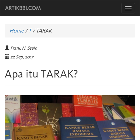
ARTIKBBI.COM
Togg
navi
Home
/
T
/
TARAK
Frank N. Stein
22 Sep, 2017
Apa itu TARAK?