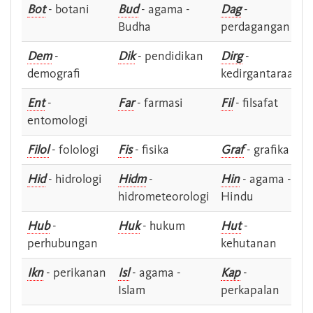
Bot
- botani
Bud
- agama -
Dag
-
Budha
perdagangan
Dem
-
Dik
- pendidikan
Dirg
-
demografi
kedirgantaraan
Ent
-
Far
- farmasi
Fil
- filsafat
entomologi
Filol
- folologi
Fis
- fisika
Graf
- grafika
Hid
- hidrologi
Hidm
-
Hin
- agama -
hidrometeorologi
Hindu
Hub
-
Huk
- hukum
Hut
-
perhubungan
kehutanan
Ikn
- perikanan
Isl
- agama -
Kap
-
Islam
perkapalan