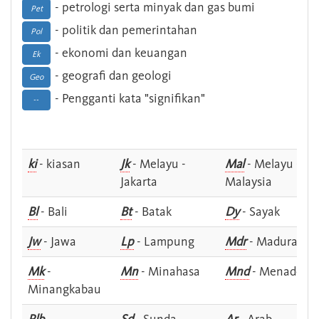
- petrologi serta minyak dan gas bumi
Pet
- politik dan pemerintahan
Pol
- ekonomi dan keuangan
Ek
- geografi dan geologi
Geo
- Pengganti kata "signifikan"
--
ki
- kiasan
Jk
- Melayu -
Mal
- Melayu -
Jakarta
Malaysia
Bl
- Bali
Bt
- Batak
Dy
- Sayak
Jw
- Jawa
Lp
- Lampung
Mdr
- Madura
Mk
-
Mn
- Minahasa
Mnd
- Menado
Minangkabau