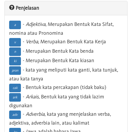
Penjelasan
-
Adjektiva
, Merupakan Bentuk Kata Sifat,
a
nomina atau Pronomina
-
Verba
, Merupakan Bentuk Kata Kerja
v
- Merupakan Bentuk Kata benda
n
- Merupakan Bentuk Kata kiasan
ki
- kata yang meliputi kata ganti, kata tunjuk,
pron
atau kata tanya
- Bentuk kata percakapan (tidak baku)
cak
-
Arkais
, Bentuk kata yang tidak lazim
ark
digunakan
-
Adverbia
, kata yang menjelaskan verba,
adv
adjektiva, adverbia lain, atau kalimat
-
Jawa
, adalah bahasa Jawa