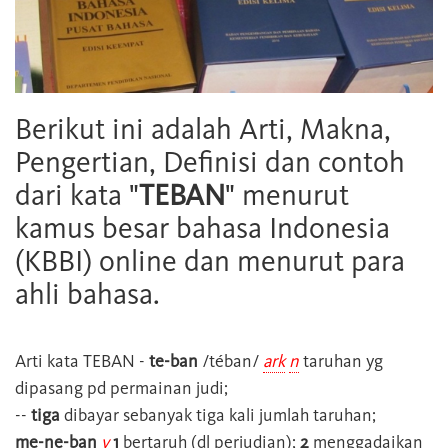
Berikut ini adalah Arti, Makna,
Pengertian, Definisi dan contoh
dari kata "
TEBAN
" menurut
kamus besar bahasa Indonesia
(KBBI) online dan menurut para
ahli bahasa.
Arti kata
TEBAN
-
te-ban
/téban/
ark
n
taruhan yg
dipasang pd permainan judi;
--
tiga
dibayar sebanyak tiga kali jumlah taruhan;
me-ne-ban
v
1
bertaruh (dl perjudian);
2
menggadaikan