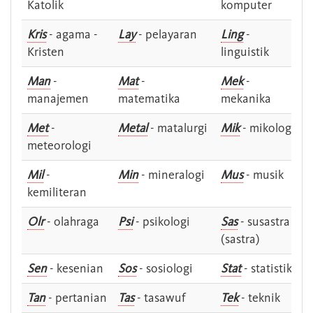
Katolik
komputer
Kris
- agama -
Lay
- pelayaran
Ling
-
Kristen
linguistik
Man
-
Mat
-
Mek
-
manajemen
matematika
mekanika
Met
-
Metal
- matalurgi
Mik
- mikologi
meteorologi
Mil
-
Min
- mineralogi
Mus
- musik
kemiliteran
Olr
- olahraga
Psi
- psikologi
Sas
- susastra -
(sastra)
Sen
- kesenian
Sos
- sosiologi
Stat
- statistik
Tan
- pertanian
Tas
- tasawuf
Tek
- teknik