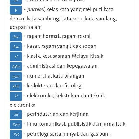
Jw
-
partikel
, kelas kata yang meliputi kata
p
depan, kata sambung, kata seru, kata sandang,
ucapan salam
- ragam hormat, ragam resmi
hor
- kasar, ragam yang tidak sopan
kas
- klasik, kesusasraan Melayu Klasik
kl
- administrasi dan kepegawaian
Adm
- numeralia, kata bilangan
num
- kedokteran dan fisiologi
Dok
- elektronika, kelistrikan dan teknik
El
elektronika
- perindustrian dan kerjinan
Idt
- ilmu komunikasi, publisistik dan jurnalistik
Kom
- petrologi serta minyak dan gas bumi
Pet