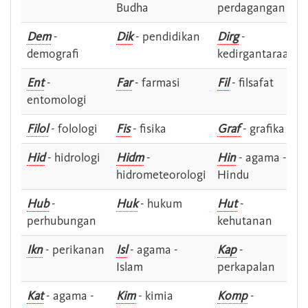
Budha
perdagangan
Dem
-
Dik
- pendidikan
Dirg
-
demografi
kedirgantaraan
Ent
-
Far
- farmasi
Fil
- filsafat
entomologi
Filol
- folologi
Fis
- fisika
Graf
- grafika
Hid
- hidrologi
Hidm
-
Hin
- agama -
hidrometeorologi
Hindu
Hub
-
Huk
- hukum
Hut
-
perhubungan
kehutanan
Ikn
- perikanan
Isl
- agama -
Kap
-
Islam
perkapalan
Kat
- agama -
Kim
- kimia
Komp
-