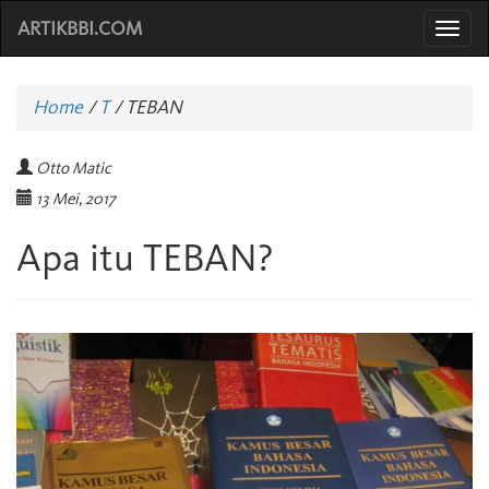
ARTIKBBI.COM
Togg
navi
Home
/
T
/
TEBAN
Otto Matic
13 Mei, 2017
Apa itu TEBAN?