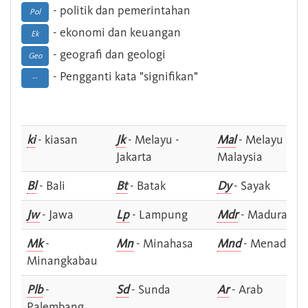
- politik dan pemerintahan
Pol
- ekonomi dan keuangan
Ek
- geografi dan geologi
Geo
- Pengganti kata "signifikan"
--
ki
- kiasan
Jk
- Melayu -
Mal
- Melayu -
Jakarta
Malaysia
Bl
- Bali
Bt
- Batak
Dy
- Sayak
Jw
- Jawa
Lp
- Lampung
Mdr
- Madura
Mk
-
Mn
- Minahasa
Mnd
- Menado
Minangkabau
Plb
-
Sd
- Sunda
Ar
- Arab
Palembang