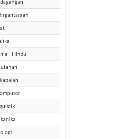
rdagangan
dirgantaraan
fat
afika
ama - Hindu
hutanan
rkapalan
komputer
guistik
kanika
ologi