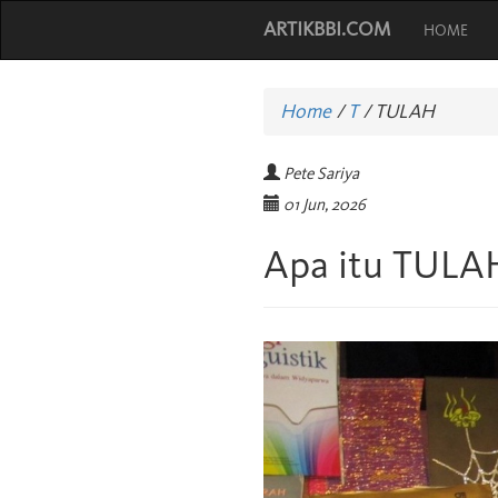
ARTIKBBI.COM
HOME
Home
/
T
/
TULAH
Pete Sariya
01 Jun, 2026
Apa itu TULA