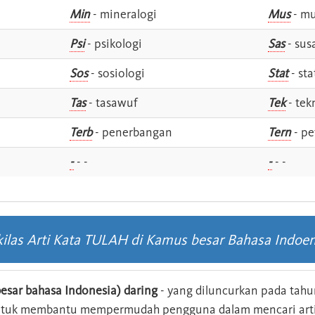
Min
- mineralogi
Mus
- mu
Psi
- psikologi
Sas
- susa
Sos
- sosiologi
Stat
- sta
Tas
- tasawuf
Tek
- tek
i
Terb
- penerbangan
Tern
- pe
-
- -
-
- -
kilas Arti Kata TULAH di Kamus besar Bahasa Indoen
esar bahasa Indonesia) daring
- yang diluncurkan pada tahun
ntuk membantu mempermudah pengguna dalam mencari arti 