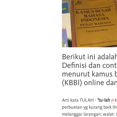
Berikut ini adala
Definisi dan cont
menurut kamus b
(KBBI) online da
1
Arti kata
TULAH
-
tu-lah
n
k
perbuatan yg kurang baik th
melanggar larangan; walat: