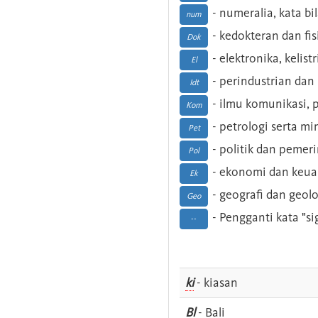
- numeralia, kata b
num
- kedokteran dan fis
Dok
- elektronika, kelist
El
- perindustrian dan 
Idt
- ilmu komunikasi, pu
Kom
- petrologi serta m
Pet
- politik dan pemer
Pol
- ekonomi dan keu
Ek
- geografi dan geolo
Geo
- Pengganti kata "si
--
ki
- kiasan
Bl
- Bali