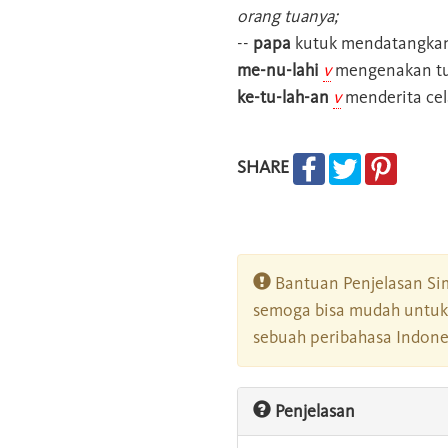
orang tuanya;
--
papa
kutuk mendatangkan
me-nu-lahi
v
mengenakan tu
ke-tu-lah-an
v
menderita cela
SHARE
Bantuan Penjelasan Sim
semoga bisa mudah untuk 
sebuah peribahasa Indonesi
Penjelasan