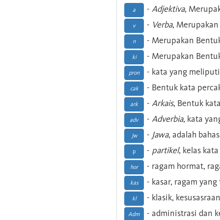
-
Adjektiva
, Merupa
a
-
Verba
, Merupakan 
v
- Merupakan Bentuk
n
- Merupakan Bentuk
ki
- kata yang meliputi
pron
- Bentuk kata perca
cak
-
Arkais
, Bentuk kat
ark
-
Adverbia
, kata yan
adv
-
Jawa
, adalah baha
Jw
-
partikel
, kelas kat
p
- ragam hormat, ra
hor
- kasar, ragam yang
kas
- klasik, kesusasraa
kl
- administrasi dan
Adm