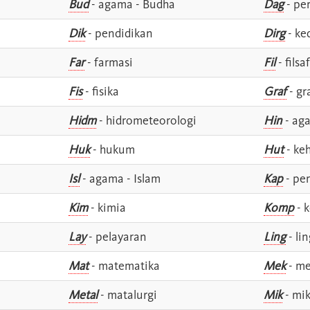
Bud
- agama - Budha
Dag
- pe
Dik
- pendidikan
Dirg
- ke
Far
- farmasi
Fil
- filsa
Fis
- fisika
Graf
- gr
Hidm
- hidrometeorologi
Hin
- ag
Huk
- hukum
Hut
- ke
Isl
- agama - Islam
Kap
- pe
Kim
- kimia
Komp
- 
Lay
- pelayaran
Ling
- lin
Mat
- matematika
Mek
- me
Metal
- matalurgi
Mik
- mik