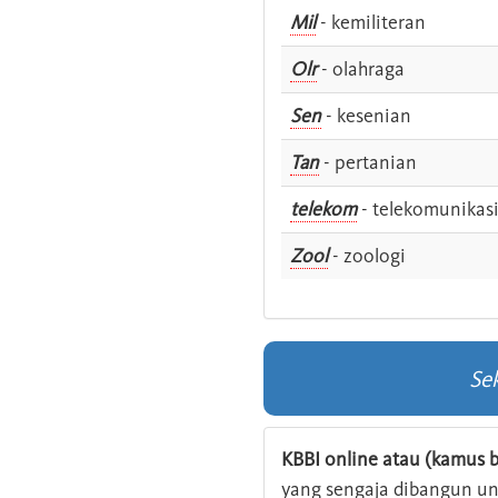
Mil
- kemiliteran
Olr
- olahraga
Sen
- kesenian
Tan
- pertanian
telekom
- telekomunikas
Zool
- zoologi
Se
KBBI online atau (kamus b
yang sengaja dibangun u