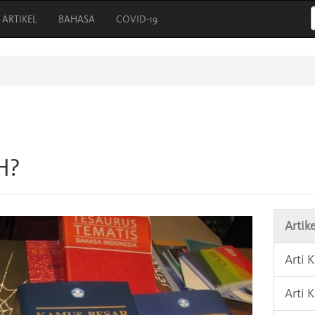
ARTIKEL
BAHASA
COVID-19
H?
Artike
Arti 
Arti 