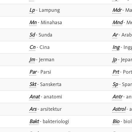
Lp
- Lampung
Mdr
- Ma
Mn
- Minahasa
Mnd
- M
Sd
- Sunda
Ar
- Arab
Cn
- Cina
Ing
- Ing
Jm
- Jerman
Jp
- Jepa
Par
- Parsi
Prt
- Por
Skt
- Sanskerta
Sp
- Spa
Anat
- anatomi
Antr
- an
Ars
- arsitektur
Astrol
- a
Bakt
- bakteriologi
Bio
- bio