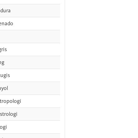
dura
enado
gris
ng
tugis
nyol
tropologi
strologi
logi