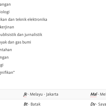
ilangan
iologi
rikan dan teknik elektronika
kerjinan
blisistik dan jurnalistik
inyak dan gas bumi
intahan
angan
gi
gnifikan"
Jk
- Melayu - Jakarta
Mal
- Mel
Bt
- Batak
Dy
- Say