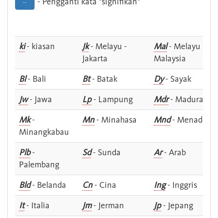
- Pengganti kata "signifikan"
--
ki
- kiasan
Jk
- Melayu -
Mal
- Melayu -
Jakarta
Malaysia
Bl
- Bali
Bt
- Batak
Dy
- Sayak
Jw
- Jawa
Lp
- Lampung
Mdr
- Madura
Mk
-
Mn
- Minahasa
Mnd
- Menado
Minangkabau
Plb
-
Sd
- Sunda
Ar
- Arab
Palembang
Bld
- Belanda
Cn
- Cina
Ing
- Inggris
It
- Italia
Jm
- Jerman
Jp
- Jepang