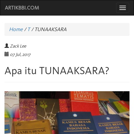
ARTIKBBI.COM
Togg
navi
Home
/
T
/
TUNAAKSARA
Zack Lee
07 Jul, 2017
Apa itu TUNAAKSARA?