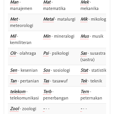
Man
-
Mat
-
Mek
-
manajemen
matematika
mekanika
Met
-
Metal
- matalurgi
Mik
- mikologi
meteorologi
Mil
-
Min
- mineralogi
Mus
- musik
kemiliteran
Olr
- olahraga
Psi
- psikologi
Sas
- susastra -
(sastra)
Sen
- kesenian
Sos
- sosiologi
Stat
- statistik
Tan
- pertanian
Tas
- tasawuf
Tek
- teknik
telekom
-
Terb
-
Tern
-
telekomunikasi
penerbangan
peternakan
Zool
- zoologi
-
- -
-
- -