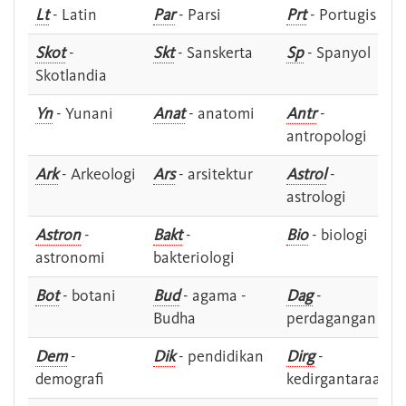
Lt
- Latin
Par
- Parsi
Prt
- Portugis
Skot
-
Skt
- Sanskerta
Sp
- Spanyol
Skotlandia
Yn
- Yunani
Anat
- anatomi
Antr
-
antropologi
Ark
- Arkeologi
Ars
- arsitektur
Astrol
-
astrologi
Astron
-
Bakt
-
Bio
- biologi
astronomi
bakteriologi
Bot
- botani
Bud
- agama -
Dag
-
Budha
perdagangan
Dem
-
Dik
- pendidikan
Dirg
-
demografi
kedirgantaraan