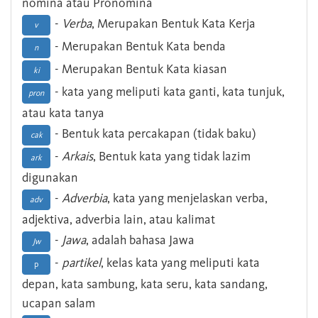
nomina atau Pronomina
-
Verba
, Merupakan Bentuk Kata Kerja
v
- Merupakan Bentuk Kata benda
n
- Merupakan Bentuk Kata kiasan
ki
- kata yang meliputi kata ganti, kata tunjuk,
pron
atau kata tanya
- Bentuk kata percakapan (tidak baku)
cak
-
Arkais
, Bentuk kata yang tidak lazim
ark
digunakan
-
Adverbia
, kata yang menjelaskan verba,
adv
adjektiva, adverbia lain, atau kalimat
-
Jawa
, adalah bahasa Jawa
Jw
-
partikel
, kelas kata yang meliputi kata
p
depan, kata sambung, kata seru, kata sandang,
ucapan salam