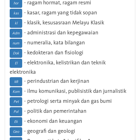
- ragam hormat, ragam resmi
hor
- kasar, ragam yang tidak sopan
kas
- klasik, kesusasraan Melayu Klasik
kl
- administrasi dan kepegawaian
Adm
- numeralia, kata bilangan
num
- kedokteran dan fisiologi
Dok
- elektronika, kelistrikan dan teknik
El
elektronika
- perindustrian dan kerjinan
Idt
- ilmu komunikasi, publisistik dan jurnalistik
Kom
- petrologi serta minyak dan gas bumi
Pet
- politik dan pemerintahan
Pol
- ekonomi dan keuangan
Ek
- geografi dan geologi
Geo