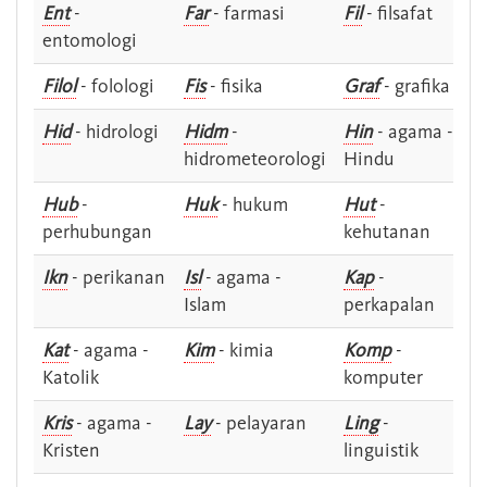
Ent
-
Far
- farmasi
Fil
- filsafat
entomologi
Filol
- folologi
Fis
- fisika
Graf
- grafika
Hid
- hidrologi
Hidm
-
Hin
- agama -
hidrometeorologi
Hindu
Hub
-
Huk
- hukum
Hut
-
perhubungan
kehutanan
Ikn
- perikanan
Isl
- agama -
Kap
-
Islam
perkapalan
Kat
- agama -
Kim
- kimia
Komp
-
Katolik
komputer
Kris
- agama -
Lay
- pelayaran
Ling
-
Kristen
linguistik