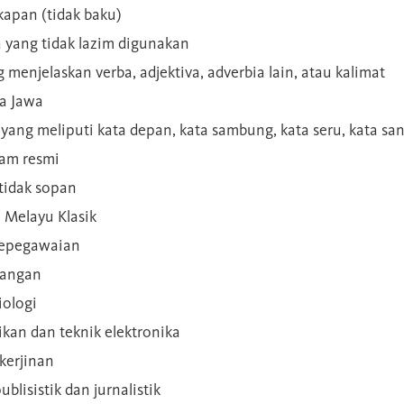
kapan (tidak baku)
a yang tidak lazim digunakan
g menjelaskan verba, adjektiva, adverbia lain, atau kalimat
sa Jawa
a yang meliputi kata depan, kata sambung, kata seru, kata s
gam resmi
 tidak sopan
n Melayu Klasik
 kepegawaian
ilangan
iologi
rikan dan teknik elektronika
kerjinan
blisistik dan jurnalistik