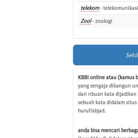
telekom
- telekomunikas
Zool
- zoologi
Seki
KBBI online atau (kamus b
yang sengaja dibangun u
dari ribuan kata dijadika
sebuah kata didalam situ
huruf/abjad.
anda bisa mencari berbag