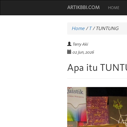
ARTIKBBI.COM
HOME
Home
/
T
/
TUNTUNG
Terry Aki
02 Jun, 2026
Apa itu TUN