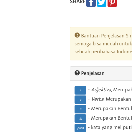
SHARE
Bantuan Penjelasan Sim
semoga bisa mudah untuk 
sebuah peribahasa Indonesi
Penjelasan
-
Adjektiva
, Merupa
a
-
Verba
, Merupakan 
v
- Merupakan Bentuk
n
- Merupakan Bentuk
ki
- kata yang meliputi
pron