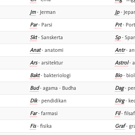
Jm
- Jerman
Jp
- Jepa
Par
- Parsi
Prt
- Por
Skt
- Sanskerta
Sp
- Spa
Anat
- anatomi
Antr
- an
Ars
- arsitektur
Astrol
- a
Bakt
- bakteriologi
Bio
- bio
Bud
- agama - Budha
Dag
- pe
Dik
- pendidikan
Dirg
- ke
Far
- farmasi
Fil
- filsa
Fis
- fisika
Graf
- gr