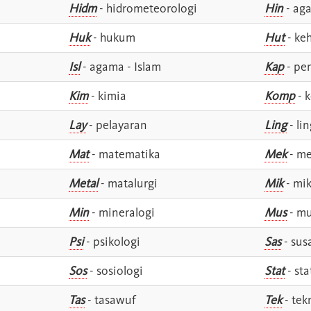
Hidm
- hidrometeorologi
Hin
- ag
Huk
- hukum
Hut
- ke
Isl
- agama - Islam
Kap
- pe
Kim
- kimia
Komp
- 
Lay
- pelayaran
Ling
- lin
Mat
- matematika
Mek
- me
Metal
- matalurgi
Mik
- mik
Min
- mineralogi
Mus
- mu
Psi
- psikologi
Sas
- susa
Sos
- sosiologi
Stat
- sta
Tas
- tasawuf
Tek
- tek