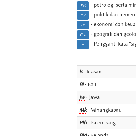
- petrologi serta m
Pet
- politik dan pemer
Pol
- ekonomi dan keu
Ek
- geografi dan geolo
Geo
- Pengganti kata "si
--
ki
- kiasan
Bl
- Bali
Jw
- Jawa
Mk
- Minangkabau
Plb
- Palembang
Bld
- Belanda