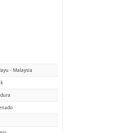
ayu - Malaysia
ak
dura
enado
gris