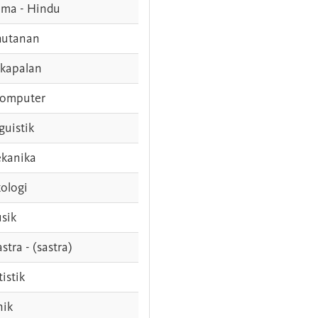
ama - Hindu
hutanan
rkapalan
komputer
guistik
kanika
ologi
sik
stra - (sastra)
tistik
nik