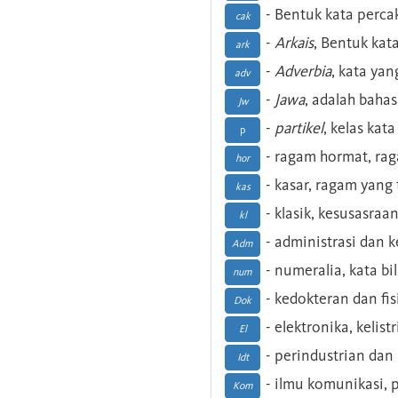
- Bentuk kata perca
cak
-
Arkais
, Bentuk kat
ark
-
Adverbia
, kata yan
adv
-
Jawa
, adalah baha
Jw
-
partikel
, kelas kat
p
- ragam hormat, ra
hor
- kasar, ragam yang
kas
- klasik, kesusasraa
kl
- administrasi dan
Adm
- numeralia, kata b
num
- kedokteran dan fis
Dok
- elektronika, kelist
El
- perindustrian dan 
Idt
- ilmu komunikasi, pu
Kom