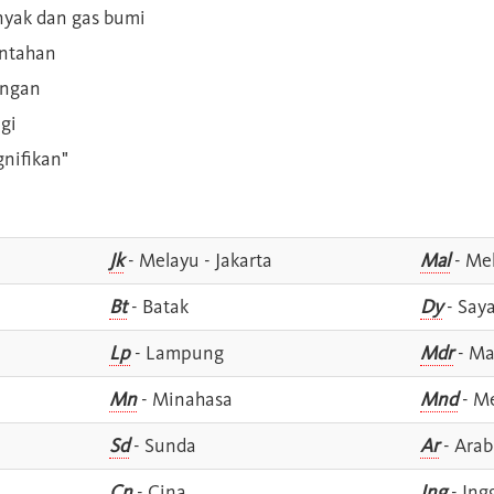
inyak dan gas bumi
intahan
angan
gi
gnifikan"
Jk
- Melayu - Jakarta
Mal
- Mel
Bt
- Batak
Dy
- Say
Lp
- Lampung
Mdr
- Ma
Mn
- Minahasa
Mnd
- M
Sd
- Sunda
Ar
- Arab
Cn
- Cina
Ing
- Ing