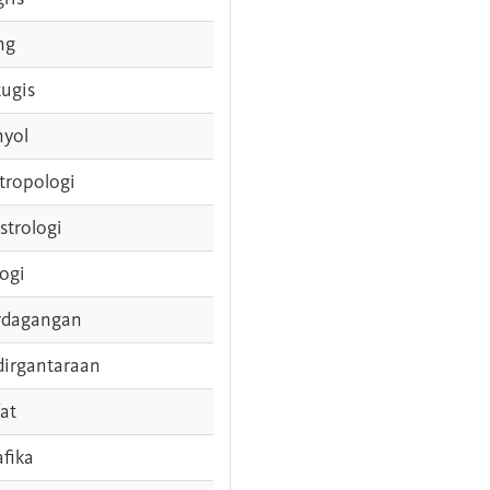
ng
tugis
nyol
tropologi
strologi
logi
rdagangan
dirgantaraan
fat
afika