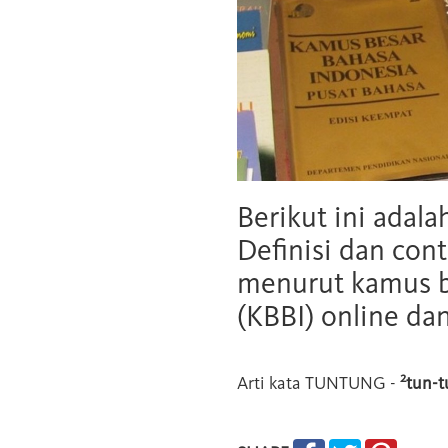
Berikut ini adala
Definisi dan cont
menurut kamus b
(KBBI) online da
2
Arti kata
TUNTUNG
-
tun-t