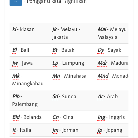
- Pengganti kata "signifikan"
--
ki
- kiasan
Jk
- Melayu -
Mal
- Melayu -
Jakarta
Malaysia
Bl
- Bali
Bt
- Batak
Dy
- Sayak
Jw
- Jawa
Lp
- Lampung
Mdr
- Madura
Mk
-
Mn
- Minahasa
Mnd
- Menado
Minangkabau
Plb
-
Sd
- Sunda
Ar
- Arab
Palembang
Bld
- Belanda
Cn
- Cina
Ing
- Inggris
It
- Italia
Jm
- Jerman
Jp
- Jepang