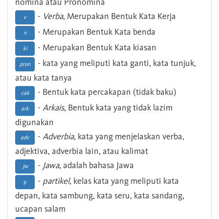
nomina atau Pronomina
-
Verba
, Merupakan Bentuk Kata Kerja
v
- Merupakan Bentuk Kata benda
n
- Merupakan Bentuk Kata kiasan
ki
- kata yang meliputi kata ganti, kata tunjuk,
pron
atau kata tanya
- Bentuk kata percakapan (tidak baku)
cak
-
Arkais
, Bentuk kata yang tidak lazim
ark
digunakan
-
Adverbia
, kata yang menjelaskan verba,
adv
adjektiva, adverbia lain, atau kalimat
-
Jawa
, adalah bahasa Jawa
Jw
-
partikel
, kelas kata yang meliputi kata
p
depan, kata sambung, kata seru, kata sandang,
ucapan salam