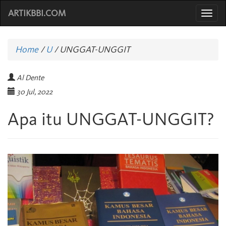
ARTIKBBI.COM
Togg
navi
Home
/
U
/
UNGGAT-UNGGIT
Al Dente
30 Jul, 2022
Apa itu UNGGAT-UNGGIT?