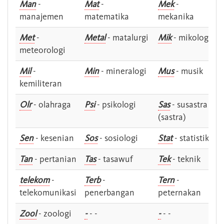
Man
-
Mat
-
Mek
-
manajemen
matematika
mekanika
Met
-
Metal
- matalurgi
Mik
- mikologi
meteorologi
Mil
-
Min
- mineralogi
Mus
- musik
kemiliteran
Olr
- olahraga
Psi
- psikologi
Sas
- susastra -
(sastra)
Sen
- kesenian
Sos
- sosiologi
Stat
- statistik
Tan
- pertanian
Tas
- tasawuf
Tek
- teknik
telekom
-
Terb
-
Tern
-
telekomunikasi
penerbangan
peternakan
Zool
- zoologi
-
- -
-
- -