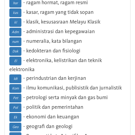
- ragam hormat, ragam resmi
hor
- kasar, ragam yang tidak sopan
kas
- klasik, kesusasraan Melayu Klasik
kl
- administrasi dan kepegawaian
Adm
- numeralia, kata bilangan
num
- kedokteran dan fisiologi
Dok
- elektronika, kelistrikan dan teknik
El
elektronika
- perindustrian dan kerjinan
Idt
- ilmu komunikasi, publisistik dan jurnalistik
Kom
- petrologi serta minyak dan gas bumi
Pet
- politik dan pemerintahan
Pol
- ekonomi dan keuangan
Ek
- geografi dan geologi
Geo