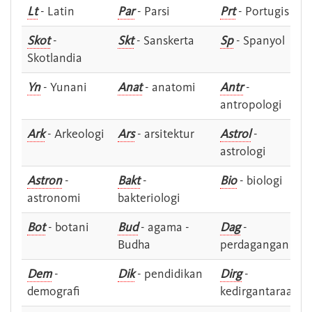
Lt
- Latin
Par
- Parsi
Prt
- Portugis
Skot
-
Skt
- Sanskerta
Sp
- Spanyol
Skotlandia
Yn
- Yunani
Anat
- anatomi
Antr
-
antropologi
Ark
- Arkeologi
Ars
- arsitektur
Astrol
-
astrologi
Astron
-
Bakt
-
Bio
- biologi
astronomi
bakteriologi
Bot
- botani
Bud
- agama -
Dag
-
Budha
perdagangan
Dem
-
Dik
- pendidikan
Dirg
-
demografi
kedirgantaraan