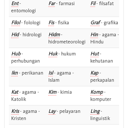
Ent
-
Far
- farmasi
Fil
- filsafat
entomologi
Filol
- folologi
Fis
- fisika
Graf
- grafika
Hid
- hidrologi
Hidm
-
Hin
- agama -
hidrometeorologi
Hindu
Hub
-
Huk
- hukum
Hut
-
perhubungan
kehutanan
Ikn
- perikanan
Isl
- agama -
Kap
-
Islam
perkapalan
Kat
- agama -
Kim
- kimia
Komp
-
Katolik
komputer
Kris
- agama -
Lay
- pelayaran
Ling
-
Kristen
linguistik