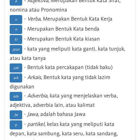
-
Adjektiva
, Merupakan Bentuk Kata Sifat,
a
nomina atau Pronomina
-
Verba
, Merupakan Bentuk Kata Kerja
v
- Merupakan Bentuk Kata benda
n
- Merupakan Bentuk Kata kiasan
ki
- kata yang meliputi kata ganti, kata tunjuk,
pron
atau kata tanya
- Bentuk kata percakapan (tidak baku)
cak
-
Arkais
, Bentuk kata yang tidak lazim
ark
digunakan
-
Adverbia
, kata yang menjelaskan verba,
adv
adjektiva, adverbia lain, atau kalimat
-
Jawa
, adalah bahasa Jawa
Jw
-
partikel
, kelas kata yang meliputi kata
p
depan, kata sambung, kata seru, kata sandang,