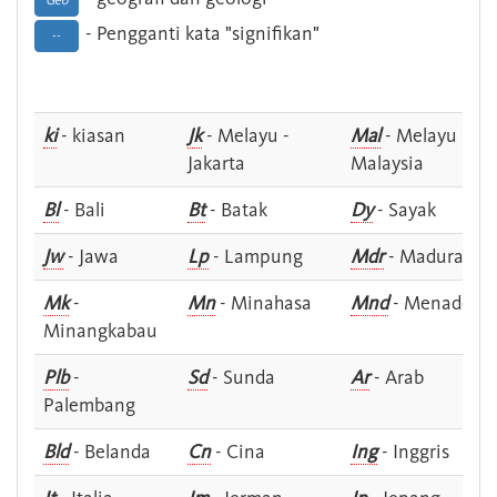
Geo
- Pengganti kata "signifikan"
--
ki
- kiasan
Jk
- Melayu -
Mal
- Melayu -
Jakarta
Malaysia
Bl
- Bali
Bt
- Batak
Dy
- Sayak
Jw
- Jawa
Lp
- Lampung
Mdr
- Madura
Mk
-
Mn
- Minahasa
Mnd
- Menado
Minangkabau
Plb
-
Sd
- Sunda
Ar
- Arab
Palembang
Bld
- Belanda
Cn
- Cina
Ing
- Inggris