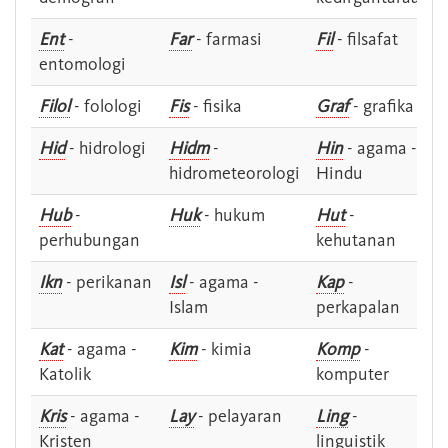
Ent
-
Far
- farmasi
Fil
- filsafat
entomologi
Filol
- folologi
Fis
- fisika
Graf
- grafika
Hid
- hidrologi
Hidm
-
Hin
- agama -
hidrometeorologi
Hindu
Hub
-
Huk
- hukum
Hut
-
perhubungan
kehutanan
Ikn
- perikanan
Isl
- agama -
Kap
-
Islam
perkapalan
Kat
- agama -
Kim
- kimia
Komp
-
Katolik
komputer
Kris
- agama -
Lay
- pelayaran
Ling
-
Kristen
linguistik