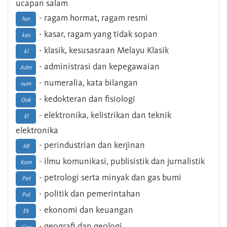
ucapan salam
- ragam hormat, ragam resmi
hor
- kasar, ragam yang tidak sopan
kas
- klasik, kesusasraan Melayu Klasik
kl
- administrasi dan kepegawaian
Adm
- numeralia, kata bilangan
num
- kedokteran dan fisiologi
Dok
- elektronika, kelistrikan dan teknik
El
elektronika
- perindustrian dan kerjinan
Idt
- ilmu komunikasi, publisistik dan jurnalistik
Kom
- petrologi serta minyak dan gas bumi
Pet
- politik dan pemerintahan
Pol
- ekonomi dan keuangan
Ek
- geografi dan geologi