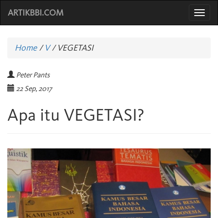
ARTIKBBI.COM
Togg
navi
Home
/
V
/
VEGETASI
Peter Pants
22 Sep, 2017
Apa itu VEGETASI?