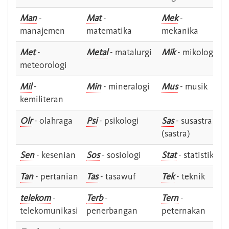
Man
-
Mat
-
Mek
-
manajemen
matematika
mekanika
Met
-
Metal
- matalurgi
Mik
- mikologi
meteorologi
Mil
-
Min
- mineralogi
Mus
- musik
kemiliteran
Olr
- olahraga
Psi
- psikologi
Sas
- susastra -
(sastra)
Sen
- kesenian
Sos
- sosiologi
Stat
- statistik
Tan
- pertanian
Tas
- tasawuf
Tek
- teknik
telekom
-
Terb
-
Tern
-
telekomunikasi
penerbangan
peternakan