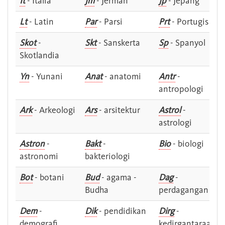
It
- Italia
Jm
- Jerman
Jp
- Jepang
Lt
- Latin
Par
- Parsi
Prt
- Portugis
Skot
-
Skt
- Sanskerta
Sp
- Spanyol
Skotlandia
Yn
- Yunani
Anat
- anatomi
Antr
-
antropologi
Ark
- Arkeologi
Ars
- arsitektur
Astrol
-
astrologi
Astron
-
Bakt
-
Bio
- biologi
astronomi
bakteriologi
Bot
- botani
Bud
- agama -
Dag
-
Budha
perdagangan
Dem
-
Dik
- pendidikan
Dirg
-
demografi
kedirgantaraan