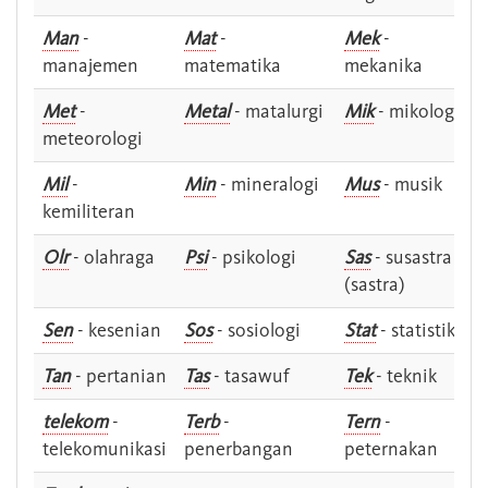
Man
-
Mat
-
Mek
-
manajemen
matematika
mekanika
Met
-
Metal
- matalurgi
Mik
- mikologi
meteorologi
Mil
-
Min
- mineralogi
Mus
- musik
kemiliteran
Olr
- olahraga
Psi
- psikologi
Sas
- susastra -
(sastra)
Sen
- kesenian
Sos
- sosiologi
Stat
- statistik
Tan
- pertanian
Tas
- tasawuf
Tek
- teknik
telekom
-
Terb
-
Tern
-
telekomunikasi
penerbangan
peternakan