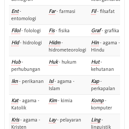
Ent
-
Far
- farmasi
Fil
- filsafat
entomologi
Filol
- folologi
Fis
- fisika
Graf
- grafika
Hid
- hidrologi
Hidm
-
Hin
- agama -
hidrometeorologi
Hindu
Hub
-
Huk
- hukum
Hut
-
perhubungan
kehutanan
Ikn
- perikanan
Isl
- agama -
Kap
-
Islam
perkapalan
Kat
- agama -
Kim
- kimia
Komp
-
Katolik
komputer
Kris
- agama -
Lay
- pelayaran
Ling
-
Kristen
linguistik