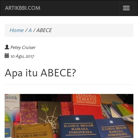
ARTIKBBI.COM
Togg
navi
Home
/
A
/
ABECE
Petey Cruiser
10 Agu, 2017
Apa itu ABECE?