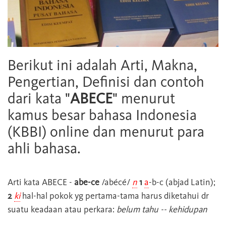
Berikut ini adalah Arti, Makna,
Pengertian, Definisi dan contoh
dari kata "
ABECE
" menurut
kamus besar bahasa Indonesia
(KBBI) online dan menurut para
ahli bahasa.
Arti kata
ABECE
-
abe-ce
/abécé/
n
1
a
-b-c (abjad Latin);
2
ki
hal-hal pokok yg pertama-tama harus diketahui dr
suatu keadaan atau perkara:
belum tahu -- kehidupan