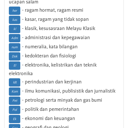
ucapan salam
- ragam hormat, ragam resmi
hor
- kasar, ragam yang tidak sopan
kas
- klasik, kesusasraan Melayu Klasik
kl
- administrasi dan kepegawaian
Adm
- numeralia, kata bilangan
num
- kedokteran dan fisiologi
Dok
- elektronika, kelistrikan dan teknik
El
elektronika
- perindustrian dan kerjinan
Idt
- ilmu komunikasi, publisistik dan jurnalistik
Kom
- petrologi serta minyak dan gas bumi
Pet
- politik dan pemerintahan
Pol
- ekonomi dan keuangan
Ek
- geografi dan geologi