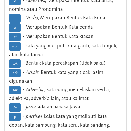
-
Adjektiva
, Merupakan Bentuk Kata Sifat,
a
nomina atau Pronomina
-
Verba
, Merupakan Bentuk Kata Kerja
v
- Merupakan Bentuk Kata benda
n
- Merupakan Bentuk Kata kiasan
ki
- kata yang meliputi kata ganti, kata tunjuk,
pron
atau kata tanya
- Bentuk kata percakapan (tidak baku)
cak
-
Arkais
, Bentuk kata yang tidak lazim
ark
digunakan
-
Adverbia
, kata yang menjelaskan verba,
adv
adjektiva, adverbia lain, atau kalimat
-
Jawa
, adalah bahasa Jawa
Jw
-
partikel
, kelas kata yang meliputi kata
p
depan, kata sambung, kata seru, kata sandang,