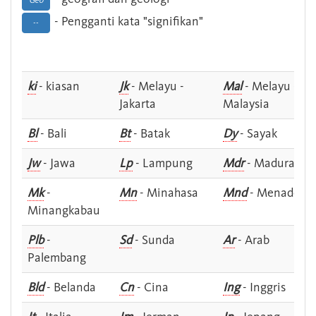
Geo
- Pengganti kata "signifikan"
--
ki
- kiasan
Jk
- Melayu -
Mal
- Melayu -
Jakarta
Malaysia
Bl
- Bali
Bt
- Batak
Dy
- Sayak
Jw
- Jawa
Lp
- Lampung
Mdr
- Madura
Mk
-
Mn
- Minahasa
Mnd
- Menado
Minangkabau
Plb
-
Sd
- Sunda
Ar
- Arab
Palembang
Bld
- Belanda
Cn
- Cina
Ing
- Inggris