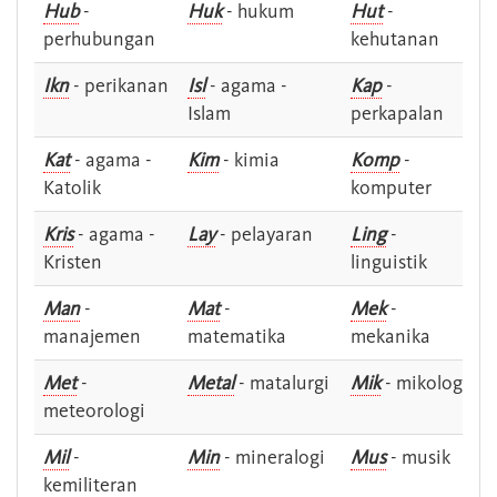
Hub
-
Huk
- hukum
Hut
-
perhubungan
kehutanan
Ikn
- perikanan
Isl
- agama -
Kap
-
Islam
perkapalan
Kat
- agama -
Kim
- kimia
Komp
-
Katolik
komputer
Kris
- agama -
Lay
- pelayaran
Ling
-
Kristen
linguistik
Man
-
Mat
-
Mek
-
manajemen
matematika
mekanika
Met
-
Metal
- matalurgi
Mik
- mikologi
meteorologi
Mil
-
Min
- mineralogi
Mus
- musik
kemiliteran