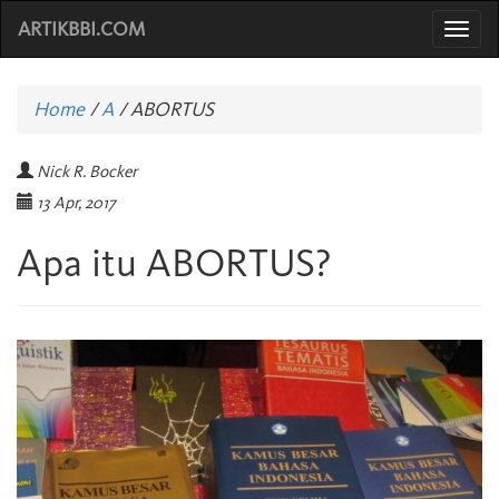
ARTIKBBI.COM
Togg
navi
Home
/
A
/
ABORTUS
Nick R. Bocker
13 Apr, 2017
Apa itu ABORTUS?