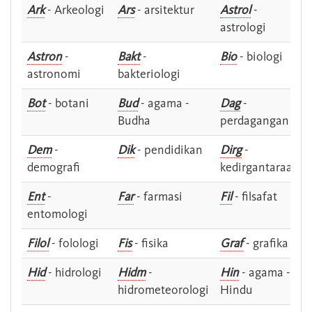
Ark
- Arkeologi
Ars
- arsitektur
Astrol
-
astrologi
Astron
-
Bakt
-
Bio
- biologi
astronomi
bakteriologi
Bot
- botani
Bud
- agama -
Dag
-
Budha
perdagangan
Dem
-
Dik
- pendidikan
Dirg
-
demografi
kedirgantaraan
Ent
-
Far
- farmasi
Fil
- filsafat
entomologi
Filol
- folologi
Fis
- fisika
Graf
- grafika
Hid
- hidrologi
Hidm
-
Hin
- agama -
hidrometeorologi
Hindu