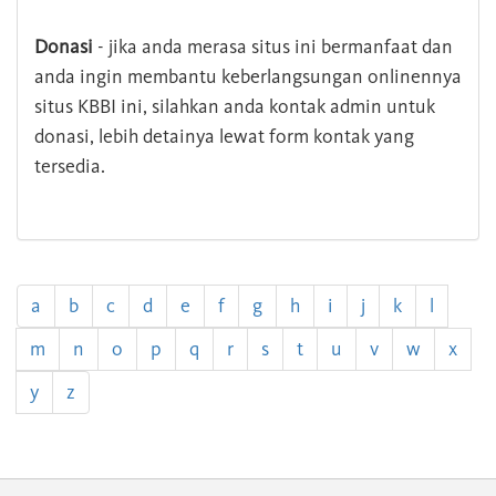
Donasi
- jika anda merasa situs ini bermanfaat dan
anda ingin membantu keberlangsungan onlinennya
situs KBBI ini, silahkan anda kontak admin untuk
donasi, lebih detainya lewat form kontak yang
tersedia.
a
b
c
d
e
f
g
h
i
j
k
l
m
n
o
p
q
r
s
t
u
v
w
x
y
z