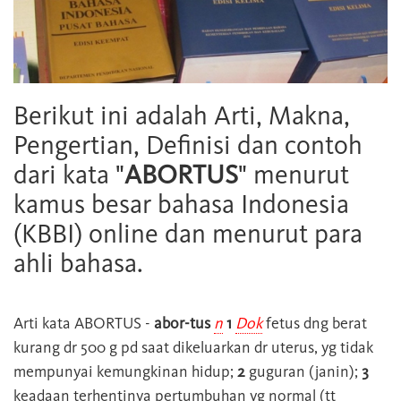
Berikut ini adalah Arti, Makna,
Pengertian, Definisi dan contoh
dari kata "
ABORTUS
" menurut
kamus besar bahasa Indonesia
(KBBI) online dan menurut para
ahli bahasa.
Arti kata
ABORTUS
-
abor-tus
n
1
Dok
fetus dng berat
kurang dr 500 g pd saat dikeluarkan dr uterus, yg tidak
mempunyai kemungkinan hidup;
2
guguran (janin);
3
keadaan terhentinya pertumbuhan yg normal (tt