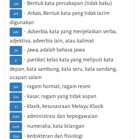
- Bentuk kata percakapan (tidak baku)
cak
-
Arkais
, Bentuk kata yang tidak lazim
ark
digunakan
-
Adverbia
, kata yang menjelaskan verba,
adv
adjektiva, adverbia lain, atau kalimat
-
Jawa
, adalah bahasa Jawa
Jw
-
partikel
, kelas kata yang meliputi kata
p
depan, kata sambung, kata seru, kata sandang,
ucapan salam
- ragam hormat, ragam resmi
hor
- kasar, ragam yang tidak sopan
kas
- klasik, kesusasraan Melayu Klasik
kl
- administrasi dan kepegawaian
Adm
- numeralia, kata bilangan
num
- kedokteran dan fisiologi
Dok