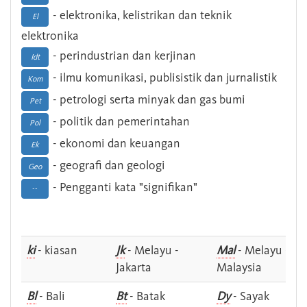
- elektronika, kelistrikan dan teknik
El
elektronika
- perindustrian dan kerjinan
Idt
- ilmu komunikasi, publisistik dan jurnalistik
Kom
- petrologi serta minyak dan gas bumi
Pet
- politik dan pemerintahan
Pol
- ekonomi dan keuangan
Ek
- geografi dan geologi
Geo
- Pengganti kata "signifikan"
--
ki
- kiasan
Jk
- Melayu -
Mal
- Melayu -
Jakarta
Malaysia
Bl
- Bali
Bt
- Batak
Dy
- Sayak