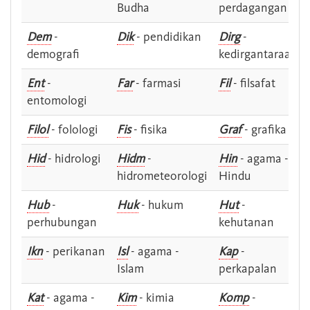
Budha
perdagangan
Dem
-
Dik
- pendidikan
Dirg
-
demografi
kedirgantaraan
Ent
-
Far
- farmasi
Fil
- filsafat
entomologi
Filol
- folologi
Fis
- fisika
Graf
- grafika
Hid
- hidrologi
Hidm
-
Hin
- agama -
hidrometeorologi
Hindu
Hub
-
Huk
- hukum
Hut
-
perhubungan
kehutanan
Ikn
- perikanan
Isl
- agama -
Kap
-
Islam
perkapalan
Kat
- agama -
Kim
- kimia
Komp
-