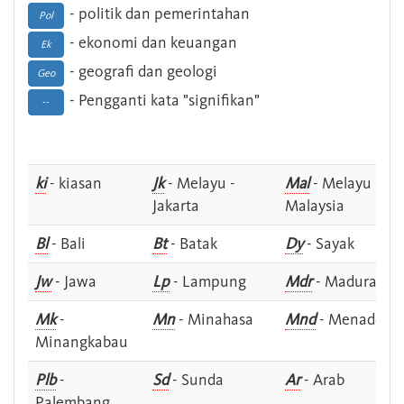
- politik dan pemerintahan
Pol
- ekonomi dan keuangan
Ek
- geografi dan geologi
Geo
- Pengganti kata "signifikan"
--
ki
- kiasan
Jk
- Melayu -
Mal
- Melayu -
Jakarta
Malaysia
Bl
- Bali
Bt
- Batak
Dy
- Sayak
Jw
- Jawa
Lp
- Lampung
Mdr
- Madura
Mk
-
Mn
- Minahasa
Mnd
- Menado
Minangkabau
Plb
-
Sd
- Sunda
Ar
- Arab
Palembang