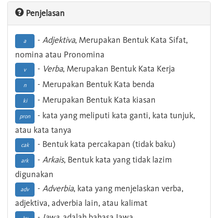
Penjelasan
-
Adjektiva
, Merupakan Bentuk Kata Sifat,
a
nomina atau Pronomina
-
Verba
, Merupakan Bentuk Kata Kerja
v
- Merupakan Bentuk Kata benda
n
- Merupakan Bentuk Kata kiasan
ki
- kata yang meliputi kata ganti, kata tunjuk,
pron
atau kata tanya
- Bentuk kata percakapan (tidak baku)
cak
-
Arkais
, Bentuk kata yang tidak lazim
ark
digunakan
-
Adverbia
, kata yang menjelaskan verba,
adv
adjektiva, adverbia lain, atau kalimat
-
Jawa
, adalah bahasa Jawa