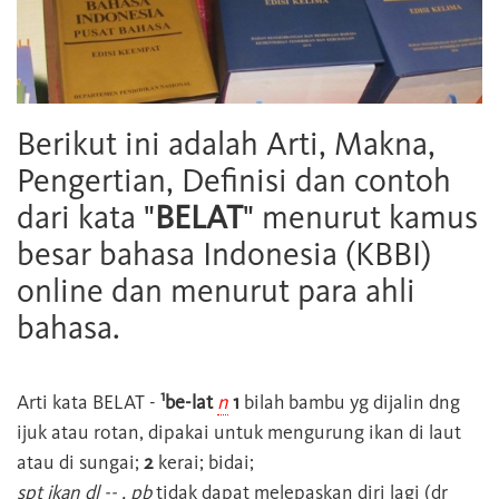
Berikut ini adalah Arti, Makna,
Pengertian, Definisi dan contoh
dari kata "
BELAT
" menurut kamus
besar bahasa Indonesia (KBBI)
online dan menurut para ahli
bahasa.
1
Arti kata
BELAT
-
be-lat
n
1
bilah bambu yg dijalin dng
ijuk atau rotan, dipakai untuk mengurung ikan di laut
atau di sungai;
2
kerai; bidai;
spt ikan dl -- , pb
tidak dapat melepaskan diri lagi (dr