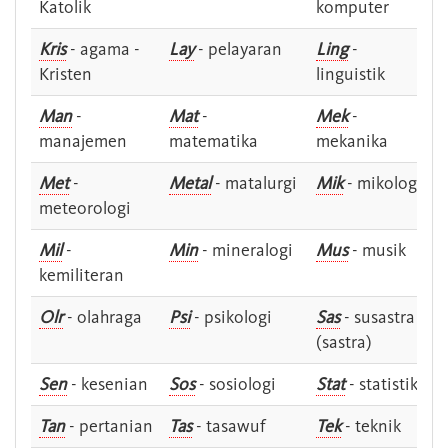
Katolik
komputer
Kris
- agama -
Lay
- pelayaran
Ling
-
Kristen
linguistik
Man
-
Mat
-
Mek
-
manajemen
matematika
mekanika
Met
-
Metal
- matalurgi
Mik
- mikologi
meteorologi
Mil
-
Min
- mineralogi
Mus
- musik
kemiliteran
Olr
- olahraga
Psi
- psikologi
Sas
- susastra -
(sastra)
Sen
- kesenian
Sos
- sosiologi
Stat
- statistik
Tan
- pertanian
Tas
- tasawuf
Tek
- teknik