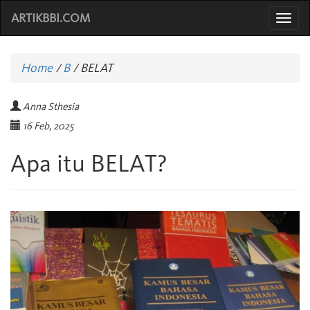
ARTIKBBI.COM
Togg
navi
Home
/
B
/
BELAT
Anna Sthesia
16 Feb, 2025
Apa itu BELAT?