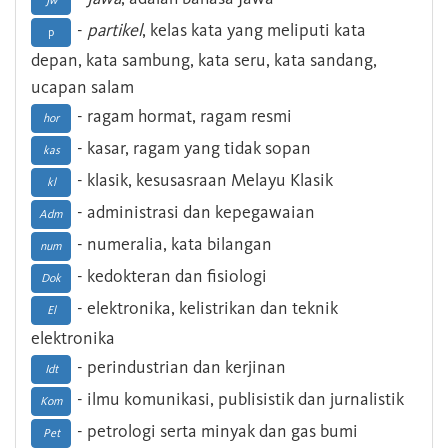
Jw
-
partikel
, kelas kata yang meliputi kata
p
depan, kata sambung, kata seru, kata sandang,
ucapan salam
- ragam hormat, ragam resmi
hor
- kasar, ragam yang tidak sopan
kas
- klasik, kesusasraan Melayu Klasik
kl
- administrasi dan kepegawaian
Adm
- numeralia, kata bilangan
num
- kedokteran dan fisiologi
Dok
- elektronika, kelistrikan dan teknik
El
elektronika
- perindustrian dan kerjinan
Idt
- ilmu komunikasi, publisistik dan jurnalistik
Kom
- petrologi serta minyak dan gas bumi
Pet