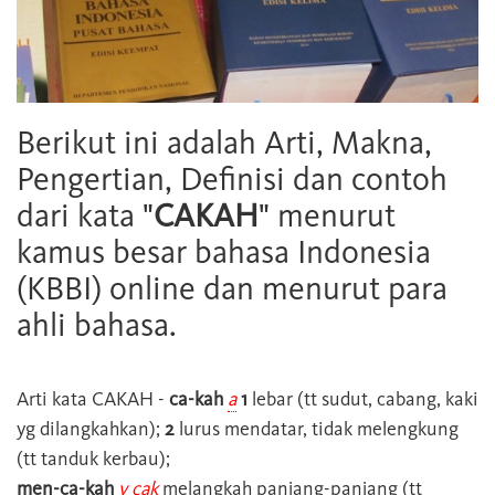
Berikut ini adalah Arti, Makna,
Pengertian, Definisi dan contoh
dari kata "
CAKAH
" menurut
kamus besar bahasa Indonesia
(KBBI) online dan menurut para
ahli bahasa.
Arti kata
CAKAH
-
ca-kah
a
1
lebar (tt sudut, cabang, kaki
yg dilangkahkan);
2
lurus mendatar, tidak melengkung
(tt tanduk kerbau);
men-ca-kah
v
cak
melangkah panjang-panjang (tt