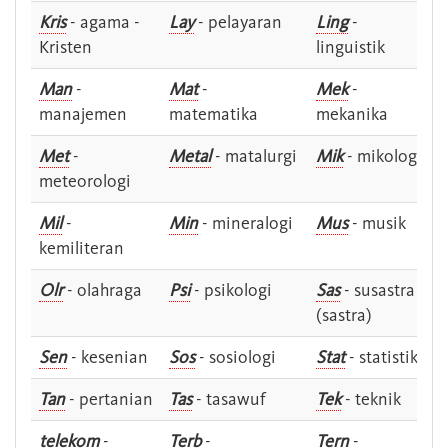
Kris
- agama -
Lay
- pelayaran
Ling
-
Kristen
linguistik
Man
-
Mat
-
Mek
-
manajemen
matematika
mekanika
Met
-
Metal
- matalurgi
Mik
- mikologi
meteorologi
Mil
-
Min
- mineralogi
Mus
- musik
kemiliteran
Olr
- olahraga
Psi
- psikologi
Sas
- susastra -
(sastra)
Sen
- kesenian
Sos
- sosiologi
Stat
- statistik
Tan
- pertanian
Tas
- tasawuf
Tek
- teknik
telekom
-
Terb
-
Tern
-