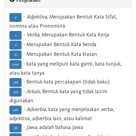
Penjelasan
-
Adjektiva
, Merupakan Bentuk Kata Sifat,
a
nomina atau Pronomina
-
Verba
, Merupakan Bentuk Kata Kerja
v
- Merupakan Bentuk Kata benda
n
- Merupakan Bentuk Kata kiasan
ki
- kata yang meliputi kata ganti, kata tunjuk,
pron
atau kata tanya
- Bentuk kata percakapan (tidak baku)
cak
-
Arkais
, Bentuk kata yang tidak lazim
ark
digunakan
-
Adverbia
, kata yang menjelaskan verba,
adv
adjektiva, adverbia lain, atau kalimat
-
Jawa
, adalah bahasa Jawa
Jw