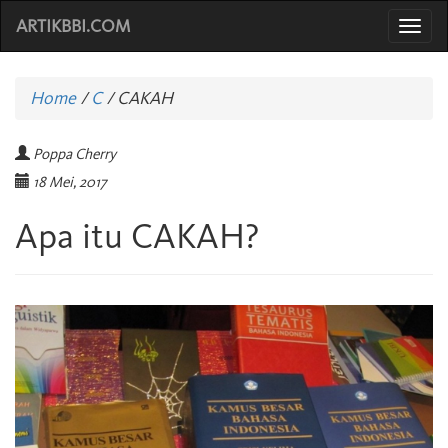
ARTIKBBI.COM
Togg
navi
Home
/
C
/
CAKAH
Poppa Cherry
18 Mei, 2017
Apa itu CAKAH?