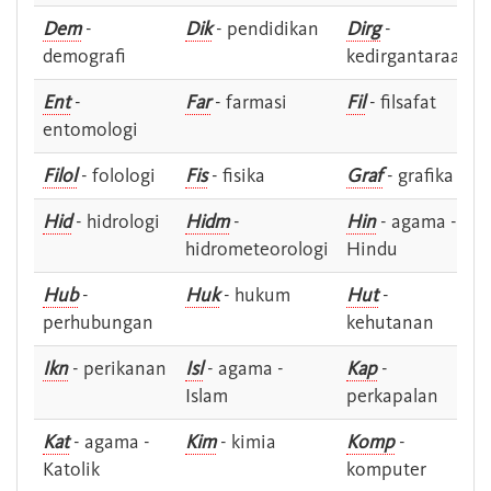
Dem
-
Dik
- pendidikan
Dirg
-
demografi
kedirgantaraan
Ent
-
Far
- farmasi
Fil
- filsafat
entomologi
Filol
- folologi
Fis
- fisika
Graf
- grafika
Hid
- hidrologi
Hidm
-
Hin
- agama -
hidrometeorologi
Hindu
Hub
-
Huk
- hukum
Hut
-
perhubungan
kehutanan
Ikn
- perikanan
Isl
- agama -
Kap
-
Islam
perkapalan
Kat
- agama -
Kim
- kimia
Komp
-
Katolik
komputer