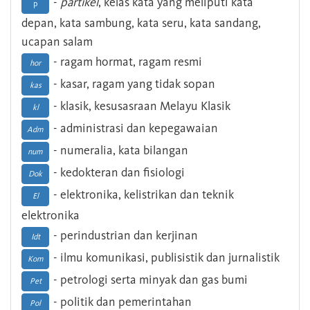
-
partikel
, kelas kata yang meliputi kata
p
depan, kata sambung, kata seru, kata sandang,
ucapan salam
- ragam hormat, ragam resmi
hor
- kasar, ragam yang tidak sopan
kas
- klasik, kesusasraan Melayu Klasik
kl
- administrasi dan kepegawaian
Adm
- numeralia, kata bilangan
num
- kedokteran dan fisiologi
Dok
- elektronika, kelistrikan dan teknik
El
elektronika
- perindustrian dan kerjinan
Idt
- ilmu komunikasi, publisistik dan jurnalistik
Kom
- petrologi serta minyak dan gas bumi
Pet
- politik dan pemerintahan
Pol