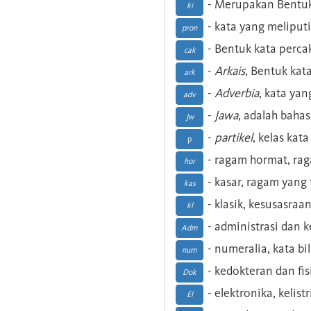
- Merupakan Bentuk
ki
- kata yang meliputi
pron
- Bentuk kata perca
cak
-
Arkais
, Bentuk kat
ark
-
Adverbia
, kata yan
adv
-
Jawa
, adalah baha
Jw
-
partikel
, kelas kat
p
- ragam hormat, ra
hor
- kasar, ragam yang
kas
- klasik, kesusasraa
kl
- administrasi dan
Adm
- numeralia, kata b
num
- kedokteran dan fis
Dok
- elektronika, kelist
El