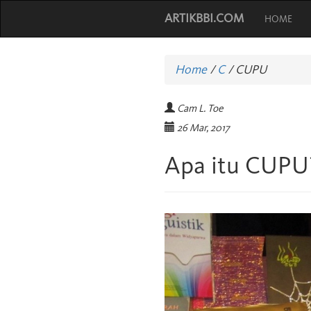
ARTIKBBI.COM
HOME
Home
/
C
/
CUPU
Cam L. Toe
26 Mar, 2017
Apa itu CUPU