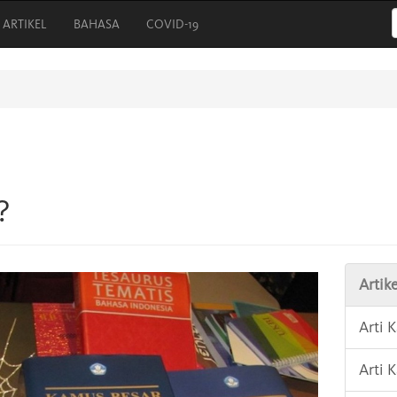
ARTIKEL
BAHASA
COVID-19
?
Artike
Arti 
Arti