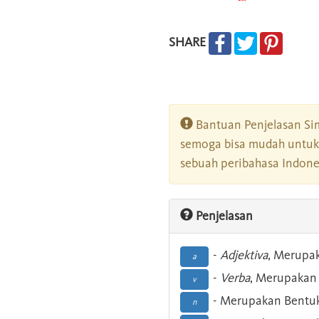
SHARE
Bantuan Penjelasan Sim
semoga bisa mudah untuk 
sebuah peribahasa Indonesi
Penjelasan
-
Adjektiva
, Merupa
a
-
Verba
, Merupakan 
v
- Merupakan Bentuk
n