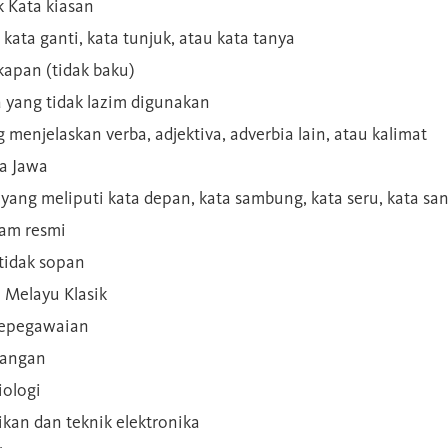
 Kata kiasan
 kata ganti, kata tunjuk, atau kata tanya
kapan (tidak baku)
a yang tidak lazim digunakan
g menjelaskan verba, adjektiva, adverbia lain, atau kalimat
sa Jawa
a yang meliputi kata depan, kata sambung, kata seru, kata s
gam resmi
 tidak sopan
n Melayu Klasik
 kepegawaian
ilangan
iologi
rikan dan teknik elektronika