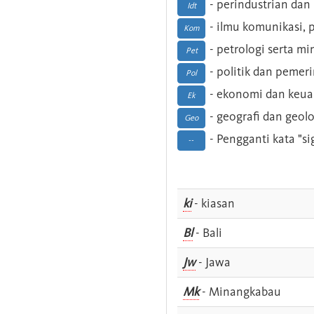
- perindustrian dan 
Idt
- ilmu komunikasi, pu
Kom
- petrologi serta m
Pet
- politik dan pemer
Pol
- ekonomi dan keu
Ek
- geografi dan geolo
Geo
- Pengganti kata "si
--
ki
- kiasan
Bl
- Bali
Jw
- Jawa
Mk
- Minangkabau