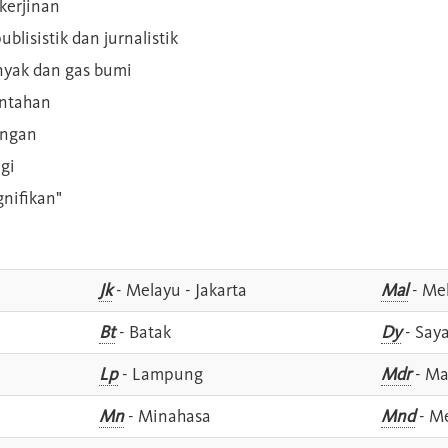
kerjinan
blisistik dan jurnalistik
inyak dan gas bumi
intahan
angan
gi
gnifikan"
Jk
- Melayu - Jakarta
Mal
- Mel
Bt
- Batak
Dy
- Say
Lp
- Lampung
Mdr
- Ma
Mn
- Minahasa
Mnd
- M