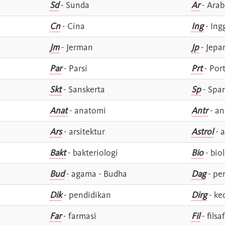
Sd
- Sunda
Ar
- Arab
Cn
- Cina
Ing
- Ing
Jm
- Jerman
Jp
- Jepa
Par
- Parsi
Prt
- Por
Skt
- Sanskerta
Sp
- Spa
Anat
- anatomi
Antr
- an
Ars
- arsitektur
Astrol
- a
Bakt
- bakteriologi
Bio
- bio
Bud
- agama - Budha
Dag
- pe
Dik
- pendidikan
Dirg
- ke
Far
- farmasi
Fil
- filsa