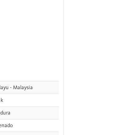
ayu - Malaysia
ak
dura
enado