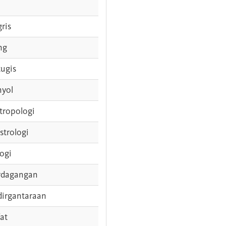
gris
ng
tugis
nyol
tropologi
strologi
logi
rdagangan
dirgantaraan
fat