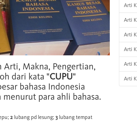
Arti 
Arti 
Arti 
Arti 
Arti 
h Arti, Makna, Pengertian,
oh dari kata "
CUPU
"
Arti 
esar bahasa Indonesia
n menurut para ahli bahasa.
epu;
2
lubang pd lesung;
3
lubang tempat