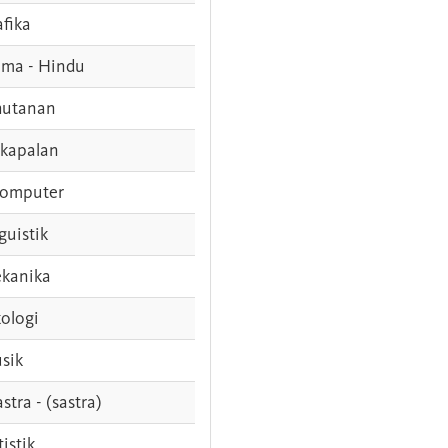
afika
ama - Hindu
hutanan
rkapalan
komputer
guistik
kanika
ologi
sik
stra - (sastra)
tistik