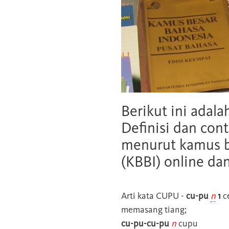
Berikut ini adala
Definisi dan cont
menurut kamus b
(KBBI) online da
Arti kata
CUPU
-
cu-pu
n
1
c
memasang tiang;
cu-pu-cu-pu
n
cupu