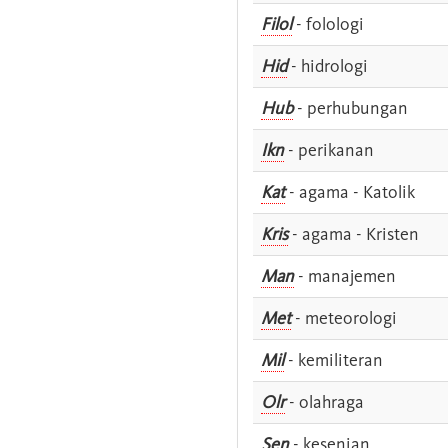
Filol
- folologi
Hid
- hidrologi
Hub
- perhubungan
Ikn
- perikanan
Kat
- agama - Katolik
Kris
- agama - Kristen
Man
- manajemen
Met
- meteorologi
Mil
- kemiliteran
Olr
- olahraga
Sen
- kesenian