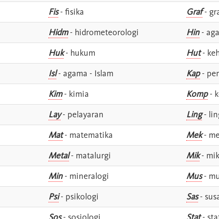
Fis
- fisika
Graf
- gr
Hidm
- hidrometeorologi
Hin
- ag
Huk
- hukum
Hut
- ke
Isl
- agama - Islam
Kap
- pe
Kim
- kimia
Komp
- 
Lay
- pelayaran
Ling
- lin
Mat
- matematika
Mek
- me
Metal
- matalurgi
Mik
- mik
Min
- mineralogi
Mus
- mu
Psi
- psikologi
Sas
- susa
Sos
- sosiologi
Stat
- sta