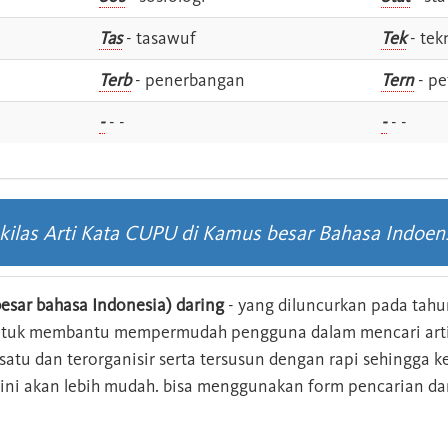
Tas
- tasawuf
Tek
- tek
i
Terb
- penerbangan
Tern
- pe
-
- -
-
- -
kilas Arti Kata CUPU di Kamus besar Bahasa Indoen
esar bahasa Indonesia) daring
- yang diluncurkan pada tahun
ntuk membantu mempermudah pengguna dalam mencari arti 
n satu dan terorganisir serta tersusun dengan rapi sehingga
s ini akan lebih mudah. bisa menggunakan form pencarian da