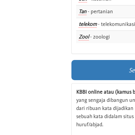
Tan
- pertanian
telekom
- telekomunikas
Zool
- zoologi
Se
KBBI online atau (kamus b
yang sengaja dibangun u
dari ribuan kata dijadika
sebuah kata didalam situ
huruf/abjad.