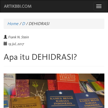
ARTIKBBI.COM
Togg
navi
Home
/
D
/
DEHIDRASI
Frank N. Stein
19 Jul, 2017
Apa itu DEHIDRASI?