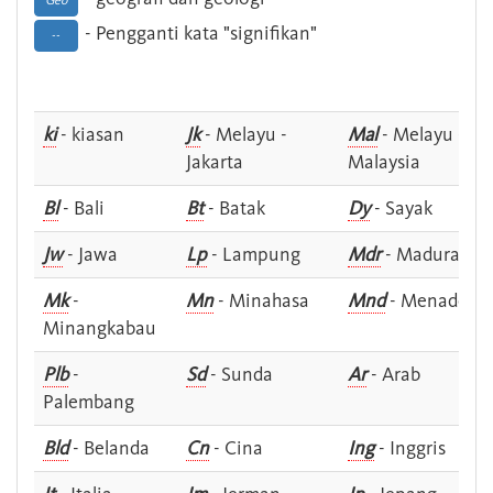
Geo
- Pengganti kata "signifikan"
--
ki
- kiasan
Jk
- Melayu -
Mal
- Melayu -
Jakarta
Malaysia
Bl
- Bali
Bt
- Batak
Dy
- Sayak
Jw
- Jawa
Lp
- Lampung
Mdr
- Madura
Mk
-
Mn
- Minahasa
Mnd
- Menado
Minangkabau
Plb
-
Sd
- Sunda
Ar
- Arab
Palembang
Bld
- Belanda
Cn
- Cina
Ing
- Inggris