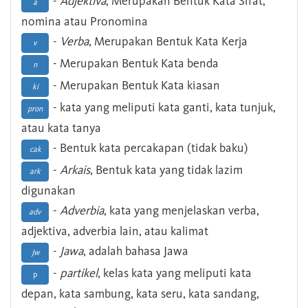
-
Adjektiva
, Merupakan Bentuk Kata Sifat,
a
nomina atau Pronomina
-
Verba
, Merupakan Bentuk Kata Kerja
v
- Merupakan Bentuk Kata benda
n
- Merupakan Bentuk Kata kiasan
ki
- kata yang meliputi kata ganti, kata tunjuk,
pron
atau kata tanya
- Bentuk kata percakapan (tidak baku)
cak
-
Arkais
, Bentuk kata yang tidak lazim
ark
digunakan
-
Adverbia
, kata yang menjelaskan verba,
adv
adjektiva, adverbia lain, atau kalimat
-
Jawa
, adalah bahasa Jawa
Jw
-
partikel
, kelas kata yang meliputi kata
p
depan, kata sambung, kata seru, kata sandang,