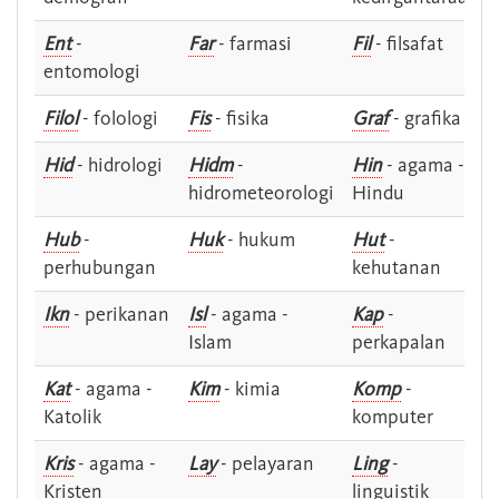
Ent
-
Far
- farmasi
Fil
- filsafat
entomologi
Filol
- folologi
Fis
- fisika
Graf
- grafika
Hid
- hidrologi
Hidm
-
Hin
- agama -
hidrometeorologi
Hindu
Hub
-
Huk
- hukum
Hut
-
perhubungan
kehutanan
Ikn
- perikanan
Isl
- agama -
Kap
-
Islam
perkapalan
Kat
- agama -
Kim
- kimia
Komp
-
Katolik
komputer
Kris
- agama -
Lay
- pelayaran
Ling
-
Kristen
linguistik