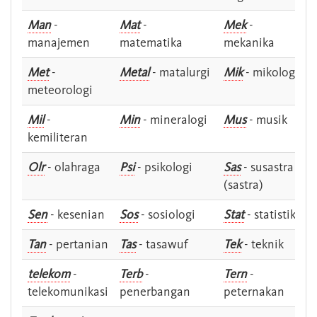
Man
-
Mat
-
Mek
-
manajemen
matematika
mekanika
Met
-
Metal
- matalurgi
Mik
- mikologi
meteorologi
Mil
-
Min
- mineralogi
Mus
- musik
kemiliteran
Olr
- olahraga
Psi
- psikologi
Sas
- susastra -
(sastra)
Sen
- kesenian
Sos
- sosiologi
Stat
- statistik
Tan
- pertanian
Tas
- tasawuf
Tek
- teknik
telekom
-
Terb
-
Tern
-
telekomunikasi
penerbangan
peternakan