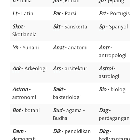
It
- Italia
Jm
- Jerman
Jp
- Jepang
Lt
- Latin
Par
- Parsi
Prt
- Portugis
Skot
-
Skt
- Sanskerta
Sp
- Spanyol
Skotlandia
Yn
- Yunani
Anat
- anatomi
Antr
-
antropologi
Ark
- Arkeologi
Ars
- arsitektur
Astrol
-
astrologi
Astron
-
Bakt
-
Bio
- biologi
astronomi
bakteriologi
Bot
- botani
Bud
- agama -
Dag
-
Budha
perdagangan
Dem
-
Dik
- pendidikan
Dirg
-
demografi
kedirgantaraan