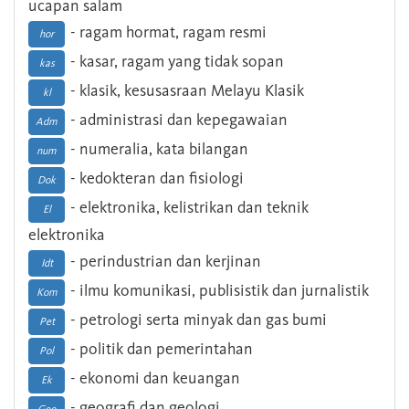
ucapan salam
- ragam hormat, ragam resmi
hor
- kasar, ragam yang tidak sopan
kas
- klasik, kesusasraan Melayu Klasik
kl
- administrasi dan kepegawaian
Adm
- numeralia, kata bilangan
num
- kedokteran dan fisiologi
Dok
- elektronika, kelistrikan dan teknik
El
elektronika
- perindustrian dan kerjinan
Idt
- ilmu komunikasi, publisistik dan jurnalistik
Kom
- petrologi serta minyak dan gas bumi
Pet
- politik dan pemerintahan
Pol
- ekonomi dan keuangan
Ek
- geografi dan geologi