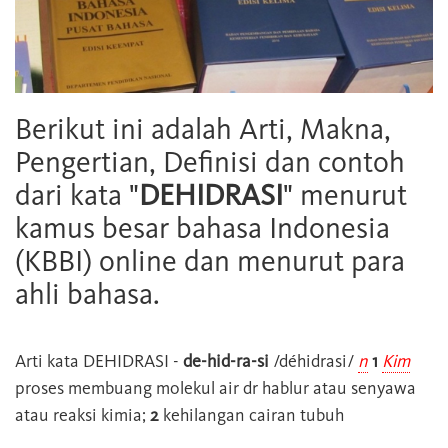
Berikut ini adalah Arti, Makna,
Pengertian, Definisi dan contoh
dari kata "
DEHIDRASI
" menurut
kamus besar bahasa Indonesia
(KBBI) online dan menurut para
ahli bahasa.
Arti kata
DEHIDRASI
-
de-hid-ra-si
/déhidrasi/
n
1
Kim
proses membuang molekul air dr hablur atau senyawa
atau reaksi kimia;
2
kehilangan cairan tubuh