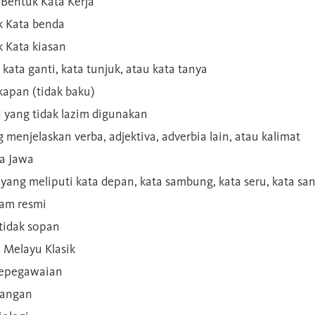
Bentuk Kata Kerja
 Kata benda
 Kata kiasan
 kata ganti, kata tunjuk, atau kata tanya
kapan (tidak baku)
a yang tidak lazim digunakan
g menjelaskan verba, adjektiva, adverbia lain, atau kalimat
sa Jawa
a yang meliputi kata depan, kata sambung, kata seru, kata s
gam resmi
 tidak sopan
n Melayu Klasik
 kepegawaian
ilangan