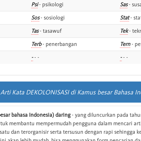
Psi
- psikologi
Sas
- susa
Sos
- sosiologi
Stat
- sta
Tas
- tasawuf
Tek
- tek
i
Terb
- penerbangan
Tern
- pe
-
- -
-
- -
s Arti Kata DEKOLONISASI di Kamus besar Bahasa In
esar bahasa Indonesia) daring
- yang diluncurkan pada tahun
ntuk membantu mempermudah pengguna dalam mencari arti 
n satu dan terorganisir serta tersusun dengan rapi sehingga
s ini akan lebih mudah. bisa menggunakan form pencarian da