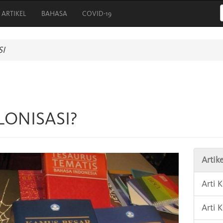
ARTIKEL
BAHASA
COVID-19
I
LONISASI?
Artike
Arti 
Arti 