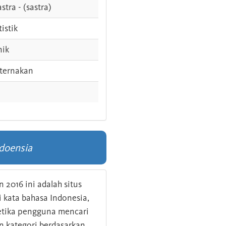
stra - (sastra)
tistik
nik
ternakan
doensia
 2016 ini adalah situs
kata bahasa Indonesia,
 ketika pengguna mencari
n kategori berdasarkan