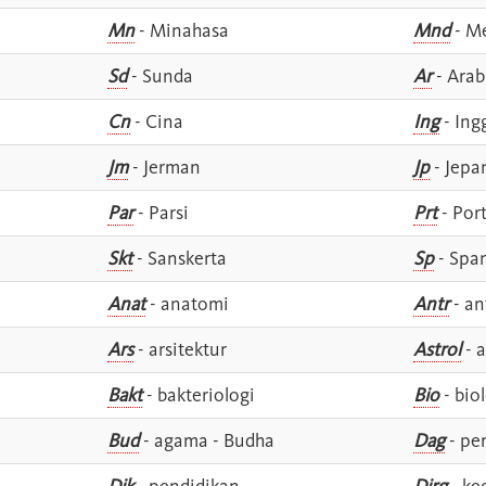
Mn
- Minahasa
Mnd
- M
Sd
- Sunda
Ar
- Arab
Cn
- Cina
Ing
- Ing
Jm
- Jerman
Jp
- Jepa
Par
- Parsi
Prt
- Por
Skt
- Sanskerta
Sp
- Spa
Anat
- anatomi
Antr
- an
Ars
- arsitektur
Astrol
- a
Bakt
- bakteriologi
Bio
- bio
Bud
- agama - Budha
Dag
- pe
Dik
- pendidikan
Dirg
- ke