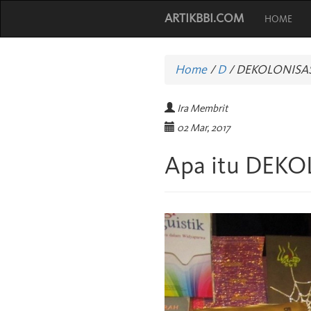
ARTIKBBI.COM
HOME
Home
/
D
/
DEKOLONISAS
Ira Membrit
02 Mar, 2017
Apa itu DEKO