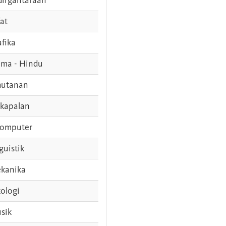
fat
afika
ama - Hindu
hutanan
rkapalan
komputer
guistik
kanika
ologi
sik