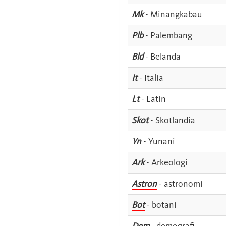
Mk
- Minangkabau
Plb
- Palembang
Bld
- Belanda
It
- Italia
Lt
- Latin
Skot
- Skotlandia
Yn
- Yunani
Ark
- Arkeologi
Astron
- astronomi
Bot
- botani
Dem
- demografi