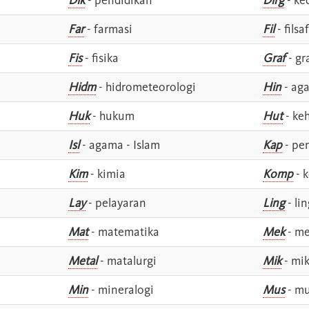
Far
- farmasi
Fil
- filsa
Fis
- fisika
Graf
- gr
Hidm
- hidrometeorologi
Hin
- ag
Huk
- hukum
Hut
- ke
Isl
- agama - Islam
Kap
- pe
Kim
- kimia
Komp
- 
Lay
- pelayaran
Ling
- lin
Mat
- matematika
Mek
- me
Metal
- matalurgi
Mik
- mik
Min
- mineralogi
Mus
- mu