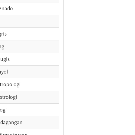
enado
gris
ng
tugis
nyol
tropologi
strologi
logi
rdagangan
dirgantaraan