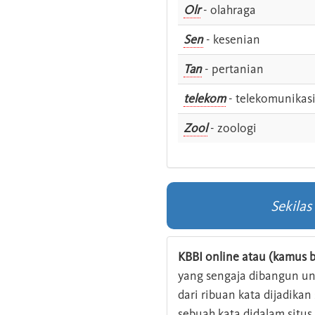
Olr
- olahraga
Sen
- kesenian
Tan
- pertanian
telekom
- telekomunikas
Zool
- zoologi
Sekila
KBBI online atau (kamus b
yang sengaja dibangun u
dari ribuan kata dijadika
sebuah kata didalam situ