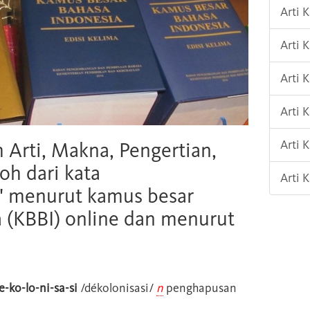
Arti
Arti
Arti 
Arti 
Arti 
h Arti, Makna, Pengertian,
oh dari kata
Arti 
" menurut kamus besar
 (KBBI) online dan menurut
e-ko-lo-ni-sa-si
/dékolonisasi/
n
penghapusan