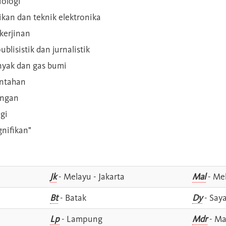
iologi
rikan dan teknik elektronika
kerjinan
blisistik dan jurnalistik
inyak dan gas bumi
intahan
angan
gi
gnifikan"
Jk
- Melayu - Jakarta
Mal
- Mel
Bt
- Batak
Dy
- Say
Lp
- Lampung
Mdr
- Ma