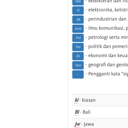
- kedokteran dan fis
Dok
- elektronika, kelist
El
- perindustrian dan 
Idt
- ilmu komunikasi, pu
Kom
- petrologi serta m
Pet
- politik dan pemer
Pol
- ekonomi dan keu
Ek
- geografi dan geolo
Geo
- Pengganti kata "si
--
ki
- kiasan
Bl
- Bali
Jw
- Jawa