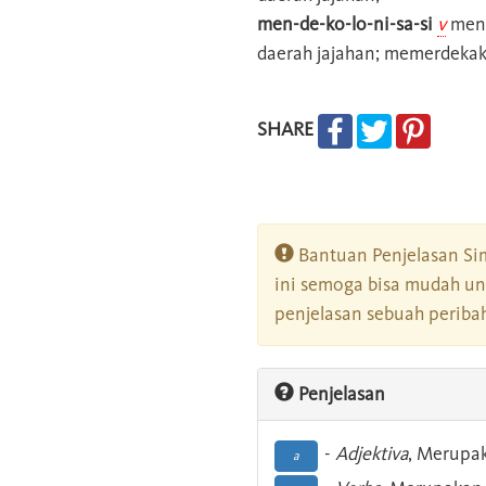
men-de-ko-lo-ni-sa-si
v
meng
daerah jajahan; memerdekak
SHARE
Bantuan Penjelasan Sim
ini semoga bisa mudah un
penjelasan sebuah peribah
Penjelasan
-
Adjektiva
, Merupa
a