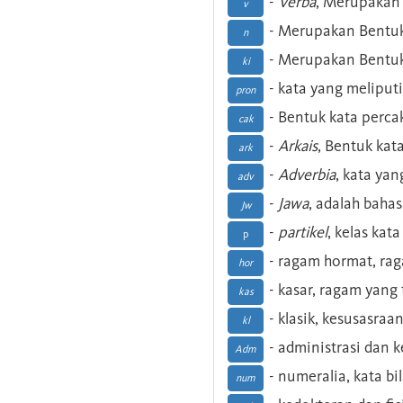
-
Verba
, Merupakan 
v
- Merupakan Bentuk
n
- Merupakan Bentuk
ki
- kata yang meliputi
pron
- Bentuk kata perca
cak
-
Arkais
, Bentuk kat
ark
-
Adverbia
, kata yan
adv
-
Jawa
, adalah baha
Jw
-
partikel
, kelas kat
p
- ragam hormat, ra
hor
- kasar, ragam yang
kas
- klasik, kesusasraa
kl
- administrasi dan
Adm
- numeralia, kata b
num