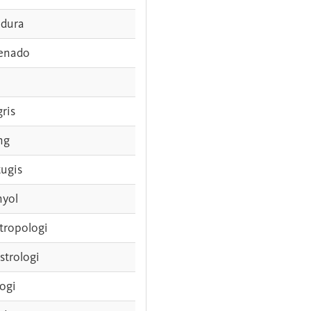
dura
enado
gris
ng
tugis
nyol
tropologi
strologi
logi