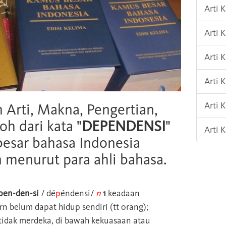
Arti 
Arti 
Arti
Arti 
Arti 
h Arti, Makna, Pengertian,
oh dari kata "
DEPENDENSI
"
Arti 
esar bahasa Indonesia
n menurut para ahli bahasa.
pen-den-si
/ dé
p
éndensi/
n
1
keadaan
rn belum dapat hidup sendiri (tt orang);
idak merdeka, di bawah kekuasaan atau