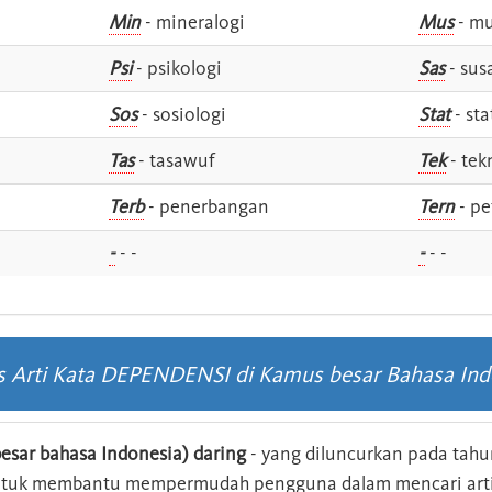
Min
- mineralogi
Mus
- mu
Psi
- psikologi
Sas
- susa
Sos
- sosiologi
Stat
- sta
Tas
- tasawuf
Tek
- tek
i
Terb
- penerbangan
Tern
- pe
-
- -
-
- -
as Arti Kata DEPENDENSI di Kamus besar Bahasa Ind
esar bahasa Indonesia) daring
- yang diluncurkan pada tahun
ntuk membantu mempermudah pengguna dalam mencari arti 