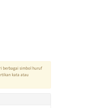
ri berbagai simbol huruf
tikan kata atau