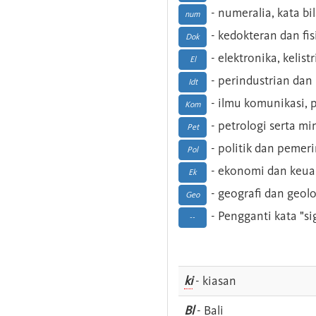
- numeralia, kata b
num
- kedokteran dan fis
Dok
- elektronika, kelist
El
- perindustrian dan 
Idt
- ilmu komunikasi, pu
Kom
- petrologi serta m
Pet
- politik dan pemer
Pol
- ekonomi dan keu
Ek
- geografi dan geolo
Geo
- Pengganti kata "si
--
ki
- kiasan
Bl
- Bali