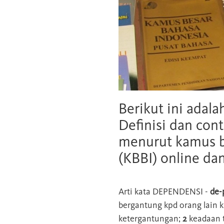
Berikut ini adala
Definisi dan cont
menurut kamus b
(KBBI) online da
Arti kata
DEPENDENSI
-
de-
bergantung kpd orang lain k
ketergantungan;
2
keadaan t