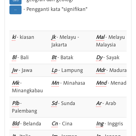
Geo
- Pengganti kata "signifikan"
--
ki
- kiasan
Jk
- Melayu -
Mal
- Melayu -
Jakarta
Malaysia
Bl
- Bali
Bt
- Batak
Dy
- Sayak
Jw
- Jawa
Lp
- Lampung
Mdr
- Madura
Mk
-
Mn
- Minahasa
Mnd
- Menado
Minangkabau
Plb
-
Sd
- Sunda
Ar
- Arab
Palembang
Bld
- Belanda
Cn
- Cina
Ing
- Inggris