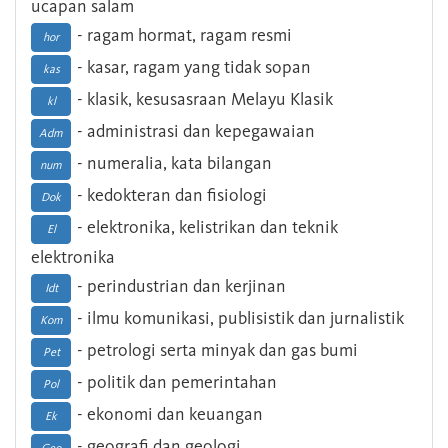
ucapan salam
- ragam hormat, ragam resmi
hor
- kasar, ragam yang tidak sopan
kas
- klasik, kesusasraan Melayu Klasik
kl
- administrasi dan kepegawaian
Adm
- numeralia, kata bilangan
num
- kedokteran dan fisiologi
Dok
- elektronika, kelistrikan dan teknik
El
elektronika
- perindustrian dan kerjinan
Idt
- ilmu komunikasi, publisistik dan jurnalistik
Kom
- petrologi serta minyak dan gas bumi
Pet
- politik dan pemerintahan
Pol
- ekonomi dan keuangan
Ek
- geografi dan geologi