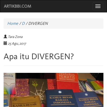
ARTIKBBI.COM
Togg
navi
Home
/
D
/
DIVERGEN
Tara Zona
25 Agu, 2017
Apa itu DIVERGEN?