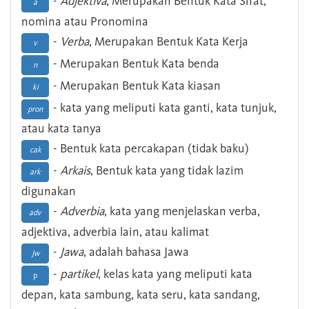
-
Adjektiva
, Merupakan Bentuk Kata Sifat,
a
nomina atau Pronomina
-
Verba
, Merupakan Bentuk Kata Kerja
v
- Merupakan Bentuk Kata benda
n
- Merupakan Bentuk Kata kiasan
ki
- kata yang meliputi kata ganti, kata tunjuk,
pron
atau kata tanya
- Bentuk kata percakapan (tidak baku)
cak
-
Arkais
, Bentuk kata yang tidak lazim
ark
digunakan
-
Adverbia
, kata yang menjelaskan verba,
adv
adjektiva, adverbia lain, atau kalimat
-
Jawa
, adalah bahasa Jawa
Jw
-
partikel
, kelas kata yang meliputi kata
p
depan, kata sambung, kata seru, kata sandang,