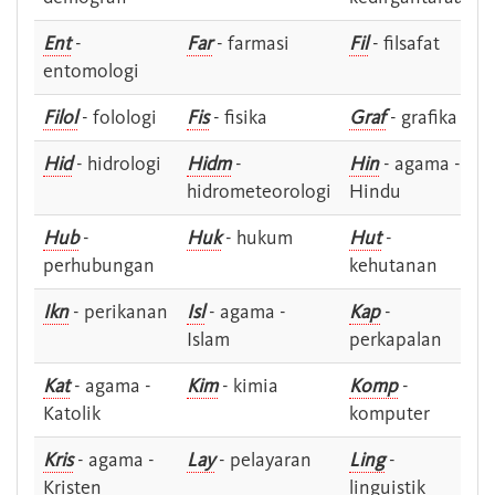
Ent
-
Far
- farmasi
Fil
- filsafat
entomologi
Filol
- folologi
Fis
- fisika
Graf
- grafika
Hid
- hidrologi
Hidm
-
Hin
- agama -
hidrometeorologi
Hindu
Hub
-
Huk
- hukum
Hut
-
perhubungan
kehutanan
Ikn
- perikanan
Isl
- agama -
Kap
-
Islam
perkapalan
Kat
- agama -
Kim
- kimia
Komp
-
Katolik
komputer
Kris
- agama -
Lay
- pelayaran
Ling
-
Kristen
linguistik