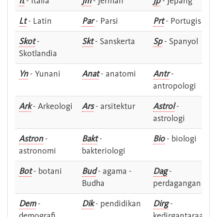
It
- Italia
Jm
- Jerman
Jp
- Jepang
Lt
- Latin
Par
- Parsi
Prt
- Portugis
Skot
-
Skt
- Sanskerta
Sp
- Spanyol
Skotlandia
Yn
- Yunani
Anat
- anatomi
Antr
-
antropologi
Ark
- Arkeologi
Ars
- arsitektur
Astrol
-
astrologi
Astron
-
Bakt
-
Bio
- biologi
astronomi
bakteriologi
Bot
- botani
Bud
- agama -
Dag
-
Budha
perdagangan
Dem
-
Dik
- pendidikan
Dirg
-
demografi
kedirgantaraan