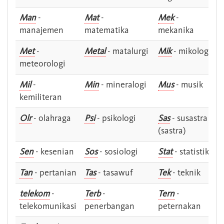
Man
-
Mat
-
Mek
-
manajemen
matematika
mekanika
Met
-
Metal
- matalurgi
Mik
- mikologi
meteorologi
Mil
-
Min
- mineralogi
Mus
- musik
kemiliteran
Olr
- olahraga
Psi
- psikologi
Sas
- susastra -
(sastra)
Sen
- kesenian
Sos
- sosiologi
Stat
- statistik
Tan
- pertanian
Tas
- tasawuf
Tek
- teknik
telekom
-
Terb
-
Tern
-
telekomunikasi
penerbangan
peternakan