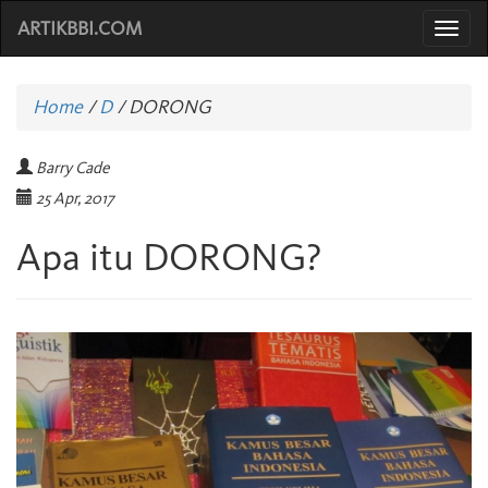
ARTIKBBI.COM
Togg
navi
Home
/
D
/
DORONG
Barry Cade
25 Apr, 2017
Apa itu DORONG?