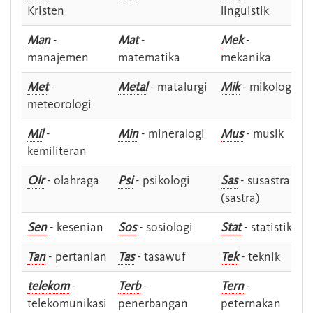
Kristen
linguistik
Man
-
Mat
-
Mek
-
manajemen
matematika
mekanika
Met
-
Metal
- matalurgi
Mik
- mikologi
meteorologi
Mil
-
Min
- mineralogi
Mus
- musik
kemiliteran
Olr
- olahraga
Psi
- psikologi
Sas
- susastra -
(sastra)
Sen
- kesenian
Sos
- sosiologi
Stat
- statistik
Tan
- pertanian
Tas
- tasawuf
Tek
- teknik
telekom
-
Terb
-
Tern
-
telekomunikasi
penerbangan
peternakan