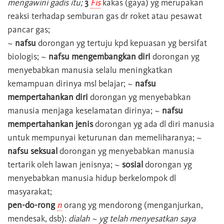
mengawini gadis itu;
3
Fis
kakas (gaya) yg merupakan
reaksi terhadap semburan gas dr roket atau pesawat
pancar gas;
~
nafsu
dorongan yg tertuju kpd kepuasan yg bersifat
biologis; ~
nafsu mengembangkan diri
dorongan yg
menyebabkan manusia selalu meningkatkan
kemampuan dirinya msl belajar; ~
nafsu
mempertahankan diri
dorongan yg menyebabkan
manusia menjaga keselamatan dirinya; ~
nafsu
mempertahankan jenis
dorongan yg ada dl diri manusia
untuk mempunyai keturunan dan memeliharanya; ~
nafsu seksual
dorongan yg menyebabkan manusia
tertarik oleh lawan jenisnya; ~
sosial
dorongan yg
menyebabkan manusia hidup berkelompok dl
masyarakat;
pen-do-rong
n
orang yg mendorong (menganjurkan,
mendesak, dsb):
dialah ~ yg telah menyesatkan saya