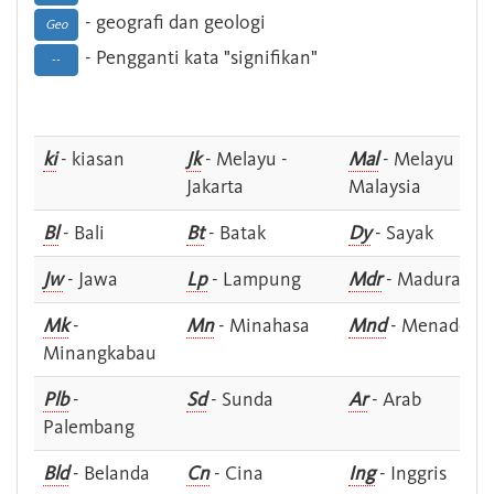
- geografi dan geologi
Geo
- Pengganti kata "signifikan"
--
ki
- kiasan
Jk
- Melayu -
Mal
- Melayu -
Jakarta
Malaysia
Bl
- Bali
Bt
- Batak
Dy
- Sayak
Jw
- Jawa
Lp
- Lampung
Mdr
- Madura
Mk
-
Mn
- Minahasa
Mnd
- Menado
Minangkabau
Plb
-
Sd
- Sunda
Ar
- Arab
Palembang
Bld
- Belanda
Cn
- Cina
Ing
- Inggris