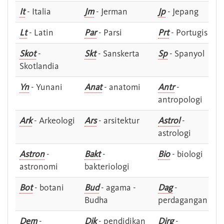
It
- Italia
Jm
- Jerman
Jp
- Jepang
Lt
- Latin
Par
- Parsi
Prt
- Portugis
Skot
-
Skt
- Sanskerta
Sp
- Spanyol
Skotlandia
Yn
- Yunani
Anat
- anatomi
Antr
-
antropologi
Ark
- Arkeologi
Ars
- arsitektur
Astrol
-
astrologi
Astron
-
Bakt
-
Bio
- biologi
astronomi
bakteriologi
Bot
- botani
Bud
- agama -
Dag
-
Budha
perdagangan
Dem
-
Dik
- pendidikan
Dirg
-