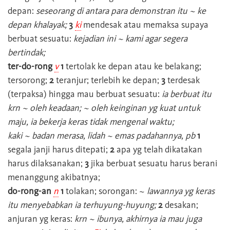
depan:
seseorang di antara para demonstran itu ~ ke
depan khalayak;
3
ki
mendesak atau memaksa supaya
berbuat sesuatu:
kejadian ini ~ kami agar segera
bertindak;
ter-do-rong
v
1
tertolak ke depan atau ke belakang;
tersorong;
2
teranjur; terlebih ke depan;
3
terdesak
(terpaksa) hingga mau berbuat sesuatu:
ia berbuat itu
krn ~ oleh keadaan; ~ oleh keinginan yg kuat untuk
maju, ia bekerja keras tidak mengenal waktu;
kaki ~ badan merasa, lidah ~ emas padahannya, pb
1
segala janji harus ditepati;
2
apa yg telah dikatakan
harus dilaksanakan;
3
jika berbuat sesuatu harus berani
menanggung akibatnya;
do-rong-an
n
1
tolakan; sorongan: ~
lawannya yg keras
itu menyebabkan ia terhuyung-huyung;
2
desakan;
anjuran yg keras:
krn ~ ibunya, akhirnya ia mau juga