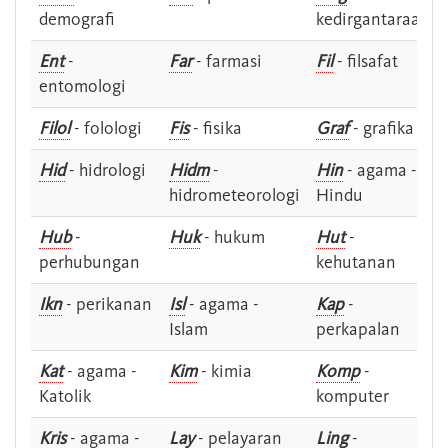
demografi
kedirgantaraan
Ent
-
Far
- farmasi
Fil
- filsafat
entomologi
Filol
- folologi
Fis
- fisika
Graf
- grafika
Hid
- hidrologi
Hidm
-
Hin
- agama -
hidrometeorologi
Hindu
Hub
-
Huk
- hukum
Hut
-
perhubungan
kehutanan
Ikn
- perikanan
Isl
- agama -
Kap
-
Islam
perkapalan
Kat
- agama -
Kim
- kimia
Komp
-
Katolik
komputer
Kris
- agama -
Lay
- pelayaran
Ling
-