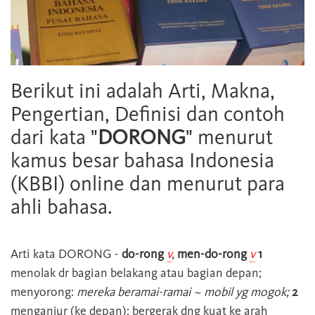
Berikut ini adalah Arti, Makna,
Pengertian, Definisi dan contoh
dari kata "
DORONG
" menurut
kamus besar bahasa Indonesia
(KBBI) online dan menurut para
ahli bahasa.
Arti kata
DORONG
-
do-rong
v
,
men-do-rong
v
1
menolak dr bagian belakang atau bagian depan;
menyorong:
mereka beramai-ramai ~ mobil yg mogok;
2
menganjur (ke depan); bergerak dng kuat ke arah