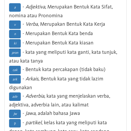
-
Adjektiva
, Merupakan Bentuk Kata Sifat,
a
nomina atau Pronomina
-
Verba
, Merupakan Bentuk Kata Kerja
v
- Merupakan Bentuk Kata benda
n
- Merupakan Bentuk Kata kiasan
ki
- kata yang meliputi kata ganti, kata tunjuk,
pron
atau kata tanya
- Bentuk kata percakapan (tidak baku)
cak
-
Arkais
, Bentuk kata yang tidak lazim
ark
digunakan
-
Adverbia
, kata yang menjelaskan verba,
adv
adjektiva, adverbia lain, atau kalimat
-
Jawa
, adalah bahasa Jawa
Jw
-
partikel
, kelas kata yang meliputi kata
p