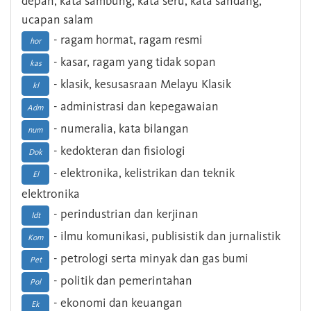
depan, kata sambung, kata seru, kata sandang,
ucapan salam
- ragam hormat, ragam resmi
hor
- kasar, ragam yang tidak sopan
kas
- klasik, kesusasraan Melayu Klasik
kl
- administrasi dan kepegawaian
Adm
- numeralia, kata bilangan
num
- kedokteran dan fisiologi
Dok
- elektronika, kelistrikan dan teknik
El
elektronika
- perindustrian dan kerjinan
Idt
- ilmu komunikasi, publisistik dan jurnalistik
Kom
- petrologi serta minyak dan gas bumi
Pet
- politik dan pemerintahan
Pol
- ekonomi dan keuangan
Ek