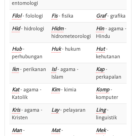
entomologi
Filol
- folologi
Fis
- fisika
Graf
- grafika
Hid
- hidrologi
Hidm
-
Hin
- agama -
hidrometeorologi
Hindu
Hub
-
Huk
- hukum
Hut
-
perhubungan
kehutanan
Ikn
- perikanan
Isl
- agama -
Kap
-
Islam
perkapalan
Kat
- agama -
Kim
- kimia
Komp
-
Katolik
komputer
Kris
- agama -
Lay
- pelayaran
Ling
-
Kristen
linguistik
Man
-
Mat
-
Mek
-