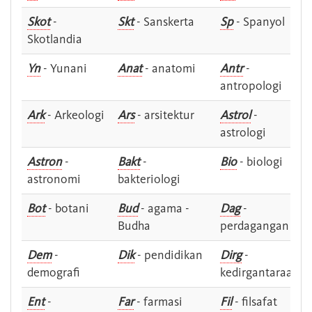
Skot
-
Skt
- Sanskerta
Sp
- Spanyol
Skotlandia
Yn
- Yunani
Anat
- anatomi
Antr
-
antropologi
Ark
- Arkeologi
Ars
- arsitektur
Astrol
-
astrologi
Astron
-
Bakt
-
Bio
- biologi
astronomi
bakteriologi
Bot
- botani
Bud
- agama -
Dag
-
Budha
perdagangan
Dem
-
Dik
- pendidikan
Dirg
-
demografi
kedirgantaraan
Ent
-
Far
- farmasi
Fil
- filsafat