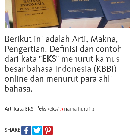
Berikut ini adalah Arti, Makna,
Pengertian, Definisi dan contoh
dari kata "
EKS
" menurut kamus
besar bahasa Indonesia (KBBI)
online dan menurut para ahli
bahasa.
1
Arti kata
EKS
-
eks
/éks/
n
nama huruf
x
SHARE