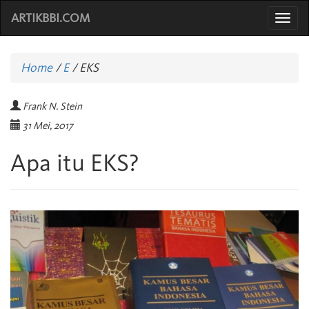
ARTIKBBI.COM
Togg
navi
Home
/
E
/
EKS
Frank N. Stein
31 Mei, 2017
Apa itu EKS?