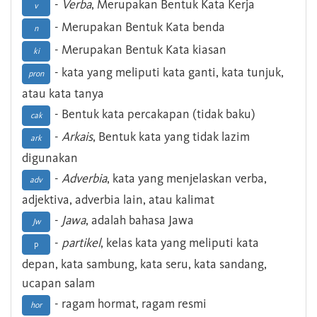
-
Verba
, Merupakan Bentuk Kata Kerja
v
- Merupakan Bentuk Kata benda
n
- Merupakan Bentuk Kata kiasan
ki
- kata yang meliputi kata ganti, kata tunjuk,
pron
atau kata tanya
- Bentuk kata percakapan (tidak baku)
cak
-
Arkais
, Bentuk kata yang tidak lazim
ark
digunakan
-
Adverbia
, kata yang menjelaskan verba,
adv
adjektiva, adverbia lain, atau kalimat
-
Jawa
, adalah bahasa Jawa
Jw
-
partikel
, kelas kata yang meliputi kata
p
depan, kata sambung, kata seru, kata sandang,
ucapan salam
- ragam hormat, ragam resmi
hor