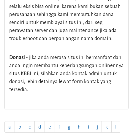
selalu eksis bisa online, karena kami bukan sebuah
perusahaan sehingga kami membutuhkan dana
sendiri untuk membiayai situs ini, dari segi
perawatan server dan juga maintenance jika ada
troubleshoot dan perpanjangan nama domain.
Donasi
- jika anda merasa situs ini bermanfaat dan
anda ingin membantu keberlangsungan onlinennya
situs KBBI ini, silahkan anda kontak admin untuk
donasi, lebih detainya lewat form kontak yang
tersedia.
a
b
c
d
e
f
g
h
i
j
k
l