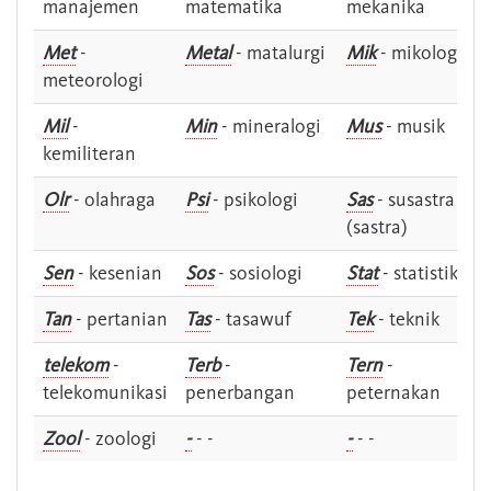
manajemen
matematika
mekanika
Met
-
Metal
- matalurgi
Mik
- mikologi
meteorologi
Mil
-
Min
- mineralogi
Mus
- musik
kemiliteran
Olr
- olahraga
Psi
- psikologi
Sas
- susastra -
(sastra)
Sen
- kesenian
Sos
- sosiologi
Stat
- statistik
Tan
- pertanian
Tas
- tasawuf
Tek
- teknik
telekom
-
Terb
-
Tern
-
telekomunikasi
penerbangan
peternakan
Zool
- zoologi
-
- -
-
- -