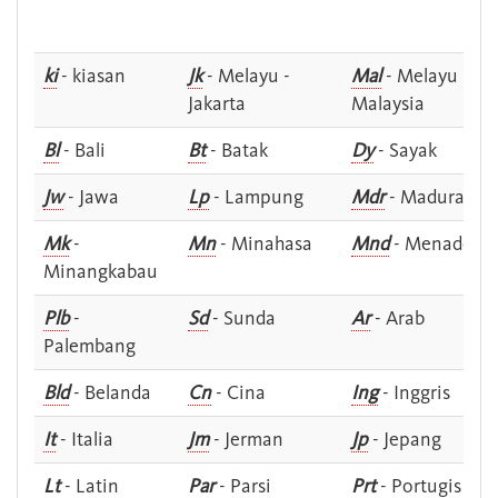
ki
- kiasan
Jk
- Melayu -
Mal
- Melayu -
Jakarta
Malaysia
Bl
- Bali
Bt
- Batak
Dy
- Sayak
Jw
- Jawa
Lp
- Lampung
Mdr
- Madura
Mk
-
Mn
- Minahasa
Mnd
- Menado
Minangkabau
Plb
-
Sd
- Sunda
Ar
- Arab
Palembang
Bld
- Belanda
Cn
- Cina
Ing
- Inggris
It
- Italia
Jm
- Jerman
Jp
- Jepang
Lt
- Latin
Par
- Parsi
Prt
- Portugis