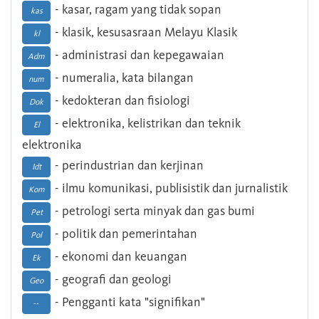
- kasar, ragam yang tidak sopan
kas
- klasik, kesusasraan Melayu Klasik
kl
- administrasi dan kepegawaian
Adm
- numeralia, kata bilangan
num
- kedokteran dan fisiologi
Dok
- elektronika, kelistrikan dan teknik
El
elektronika
- perindustrian dan kerjinan
Idt
- ilmu komunikasi, publisistik dan jurnalistik
Kom
- petrologi serta minyak dan gas bumi
Pet
- politik dan pemerintahan
Pol
- ekonomi dan keuangan
Ek
- geografi dan geologi
Geo
- Pengganti kata "signifikan"
--