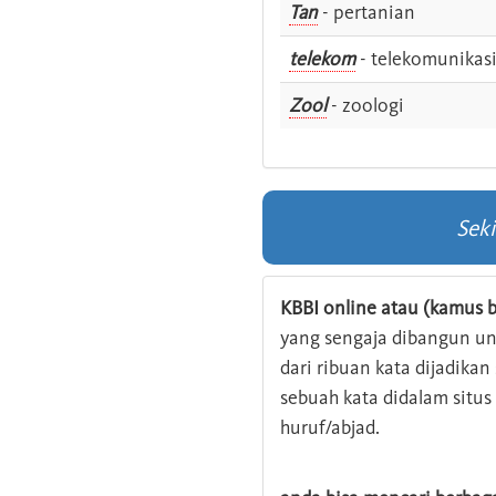
Tan
- pertanian
telekom
- telekomunikas
Zool
- zoologi
Sek
KBBI online atau (kamus b
yang sengaja dibangun u
dari ribuan kata dijadika
sebuah kata didalam situ
huruf/abjad.