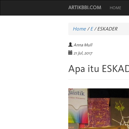
ARTIKBBI.COM
HOME
Home
/
E
/
ESKADER
Anna Mull
21 Jul, 2017
Apa itu ESKA