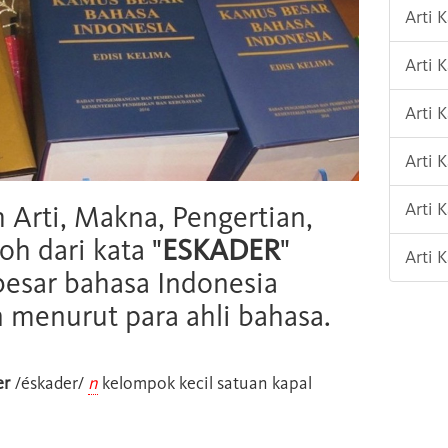
Arti
Arti 
Arti
Arti 
Arti 
h Arti, Makna, Pengertian,
oh dari kata "
ESKADER
"
Arti
esar bahasa Indonesia
n menurut para ahli bahasa.
er
/éskader/
n
kelompok kecil satuan kapal