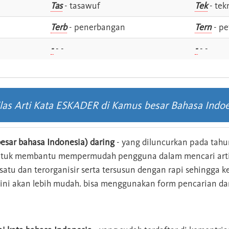
Tas
- tasawuf
Tek
- tek
i
Terb
- penerbangan
Tern
- pe
-
- -
-
- -
ilas Arti Kata ESKADER di Kamus besar Bahasa Indoe
esar bahasa Indonesia) daring
- yang diluncurkan pada tahun
ntuk membantu mempermudah pengguna dalam mencari arti 
n satu dan terorganisir serta tersusun dengan rapi sehingga
s ini akan lebih mudah. bisa menggunakan form pencarian da