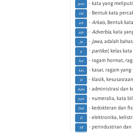
- kata yang meliputi
pron
- Bentuk kata perca
cak
-
Arkais
, Bentuk kat
ark
-
Adverbia
, kata yan
adv
-
Jawa
, adalah baha
Jw
-
partikel
, kelas kat
p
- ragam hormat, ra
hor
- kasar, ragam yang
kas
- klasik, kesusasraa
kl
- administrasi dan
Adm
- numeralia, kata b
num
- kedokteran dan fis
Dok
- elektronika, kelist
El
- perindustrian dan 
Idt