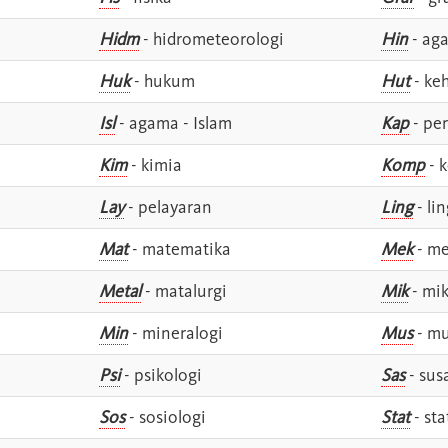
Hidm
- hidrometeorologi
Hin
- ag
Huk
- hukum
Hut
- ke
Isl
- agama - Islam
Kap
- pe
Kim
- kimia
Komp
- 
Lay
- pelayaran
Ling
- lin
Mat
- matematika
Mek
- me
Metal
- matalurgi
Mik
- mik
Min
- mineralogi
Mus
- mu
Psi
- psikologi
Sas
- susa
Sos
- sosiologi
Stat
- sta