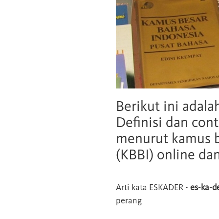
Berikut ini adala
Definisi dan cont
menurut kamus b
(KBBI) online da
Arti kata
ESKADER
-
es-ka-d
perang