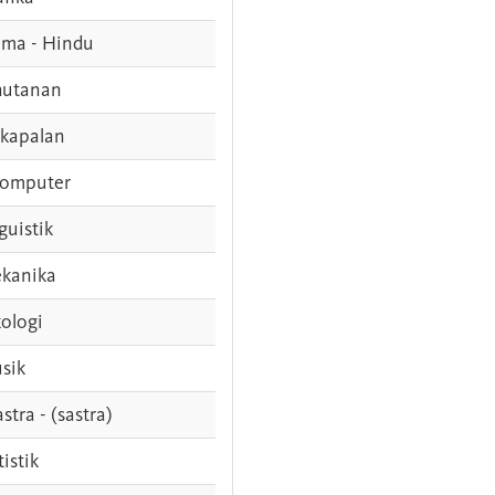
ama - Hindu
hutanan
rkapalan
komputer
guistik
kanika
ologi
sik
stra - (sastra)
tistik