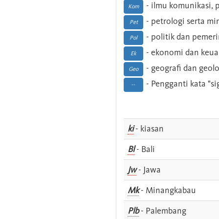
- ilmu komunikasi, pu
Kom
- petrologi serta m
Pet
- politik dan pemer
Pol
- ekonomi dan keu
Ek
- geografi dan geolo
Geo
- Pengganti kata "si
--
ki
- kiasan
Bl
- Bali
Jw
- Jawa
Mk
- Minangkabau
Plb
- Palembang