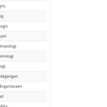
gris
ng
tugis
nyol
tropologi
strologi
logi
rdagangan
dirgantaraan
fat
afika