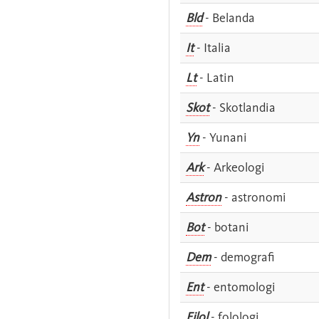
Bld
- Belanda
It
- Italia
Lt
- Latin
Skot
- Skotlandia
Yn
- Yunani
Ark
- Arkeologi
Astron
- astronomi
Bot
- botani
Dem
- demografi
Ent
- entomologi
Filol
- folologi