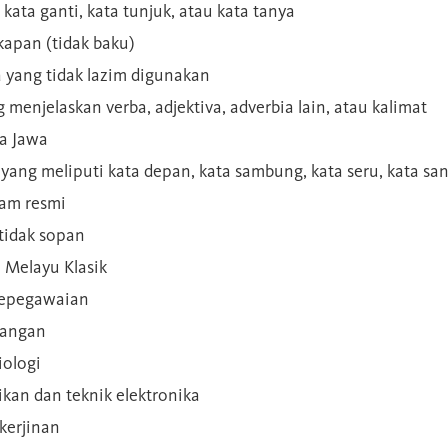
 kata ganti, kata tunjuk, atau kata tanya
kapan (tidak baku)
a yang tidak lazim digunakan
g menjelaskan verba, adjektiva, adverbia lain, atau kalimat
sa Jawa
a yang meliputi kata depan, kata sambung, kata seru, kata s
gam resmi
 tidak sopan
n Melayu Klasik
 kepegawaian
ilangan
iologi
rikan dan teknik elektronika
kerjinan