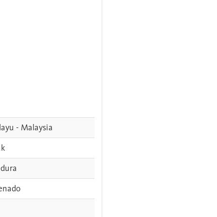
ayu - Malaysia
ak
dura
enado