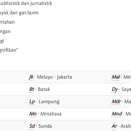
blisistik dan jurnalistik
inyak dan gas bumi
intahan
angan
gi
gnifikan"
Jk
- Melayu - Jakarta
Mal
- Mel
Bt
- Batak
Dy
- Say
Lp
- Lampung
Mdr
- Ma
Mn
- Minahasa
Mnd
- M
Sd
- Sunda
Ar
- Arab