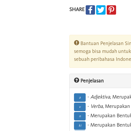
SHARE
Bantuan Penjelasan Sim
semoga bisa mudah untuk 
sebuah peribahasa Indonesi
Penjelasan
-
Adjektiva
, Merupa
a
-
Verba
, Merupakan 
v
- Merupakan Bentuk
n
- Merupakan Bentuk
ki