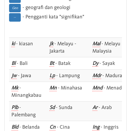
- geografi dan geologi
Geo
- Pengganti kata "signifikan"
--
ki
- kiasan
Jk
- Melayu -
Mal
- Melayu -
Jakarta
Malaysia
Bl
- Bali
Bt
- Batak
Dy
- Sayak
Jw
- Jawa
Lp
- Lampung
Mdr
- Madura
Mk
-
Mn
- Minahasa
Mnd
- Menado
Minangkabau
Plb
-
Sd
- Sunda
Ar
- Arab
Palembang
Bld
- Belanda
Cn
- Cina
Ing
- Inggris