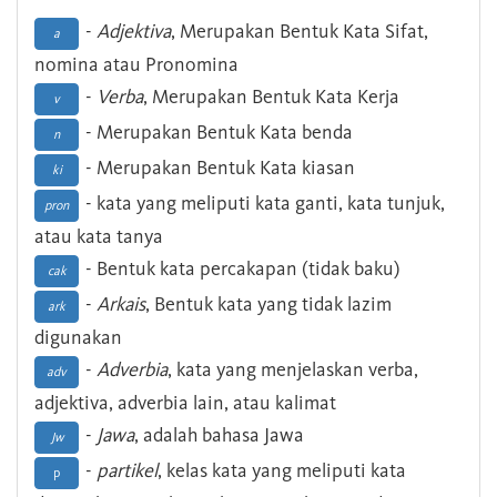
-
Adjektiva
, Merupakan Bentuk Kata Sifat,
a
nomina atau Pronomina
-
Verba
, Merupakan Bentuk Kata Kerja
v
- Merupakan Bentuk Kata benda
n
- Merupakan Bentuk Kata kiasan
ki
- kata yang meliputi kata ganti, kata tunjuk,
pron
atau kata tanya
- Bentuk kata percakapan (tidak baku)
cak
-
Arkais
, Bentuk kata yang tidak lazim
ark
digunakan
-
Adverbia
, kata yang menjelaskan verba,
adv
adjektiva, adverbia lain, atau kalimat
-
Jawa
, adalah bahasa Jawa
Jw
-
partikel
, kelas kata yang meliputi kata
p