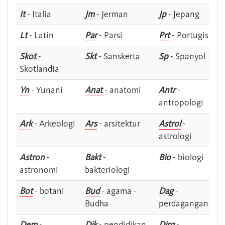
It
- Italia
Jm
- Jerman
Jp
- Jepang
Lt
- Latin
Par
- Parsi
Prt
- Portugis
Skot
-
Skt
- Sanskerta
Sp
- Spanyol
Skotlandia
Yn
- Yunani
Anat
- anatomi
Antr
-
antropologi
Ark
- Arkeologi
Ars
- arsitektur
Astrol
-
astrologi
Astron
-
Bakt
-
Bio
- biologi
astronomi
bakteriologi
Bot
- botani
Bud
- agama -
Dag
-
Budha
perdagangan
Dem
-
Dik
- pendidikan
Dirg
-