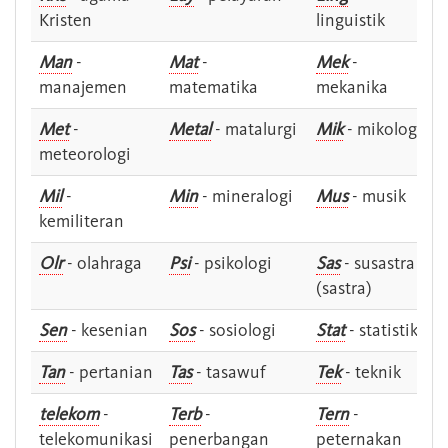
Kristen
linguistik
Man
-
Mat
-
Mek
-
manajemen
matematika
mekanika
Met
-
Metal
- matalurgi
Mik
- mikologi
meteorologi
Mil
-
Min
- mineralogi
Mus
- musik
kemiliteran
Olr
- olahraga
Psi
- psikologi
Sas
- susastra -
(sastra)
Sen
- kesenian
Sos
- sosiologi
Stat
- statistik
Tan
- pertanian
Tas
- tasawuf
Tek
- teknik
telekom
-
Terb
-
Tern
-
telekomunikasi
penerbangan
peternakan