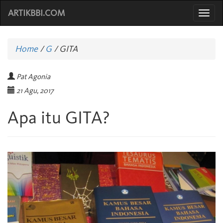
ARTIKBBI.COM
Togg
navi
Home
/
G
/
GITA
Pat Agonia
21 Agu, 2017
Apa itu GITA?