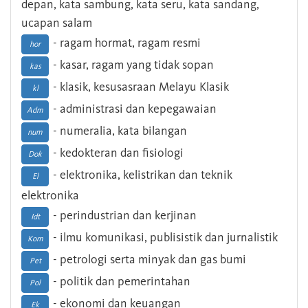
depan, kata sambung, kata seru, kata sandang,
ucapan salam
- ragam hormat, ragam resmi
hor
- kasar, ragam yang tidak sopan
kas
- klasik, kesusasraan Melayu Klasik
kl
- administrasi dan kepegawaian
Adm
- numeralia, kata bilangan
num
- kedokteran dan fisiologi
Dok
- elektronika, kelistrikan dan teknik
El
elektronika
- perindustrian dan kerjinan
Idt
- ilmu komunikasi, publisistik dan jurnalistik
Kom
- petrologi serta minyak dan gas bumi
Pet
- politik dan pemerintahan
Pol
- ekonomi dan keuangan
Ek