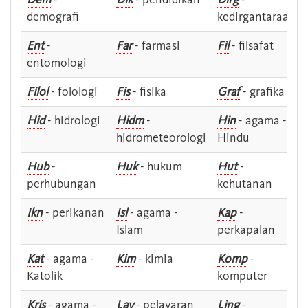
demografi
kedirgantaraan
Ent
-
Far
- farmasi
Fil
- filsafat
entomologi
Filol
- folologi
Fis
- fisika
Graf
- grafika
Hid
- hidrologi
Hidm
-
Hin
- agama -
hidrometeorologi
Hindu
Hub
-
Huk
- hukum
Hut
-
perhubungan
kehutanan
Ikn
- perikanan
Isl
- agama -
Kap
-
Islam
perkapalan
Kat
- agama -
Kim
- kimia
Komp
-
Katolik
komputer
Kris
- agama -
Lay
- pelayaran
Ling
-