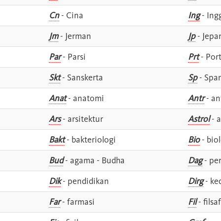
Cn
- Cina
Ing
- Ing
Jm
- Jerman
Jp
- Jepa
Par
- Parsi
Prt
- Por
Skt
- Sanskerta
Sp
- Spa
Anat
- anatomi
Antr
- an
Ars
- arsitektur
Astrol
- a
Bakt
- bakteriologi
Bio
- bio
Bud
- agama - Budha
Dag
- pe
Dik
- pendidikan
Dirg
- ke
Far
- farmasi
Fil
- filsa