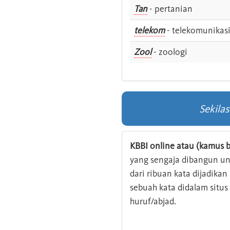
Tan
- pertanian
telekom
- telekomunikas
Zool
- zoologi
Sekila
KBBI online atau (kamus b
yang sengaja dibangun u
dari ribuan kata dijadika
sebuah kata didalam situ
huruf/abjad.