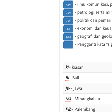
- ilmu komunikasi, pu
Kom
- petrologi serta m
Pet
- politik dan pemer
Pol
- ekonomi dan keu
Ek
- geografi dan geolo
Geo
- Pengganti kata "si
--
ki
- kiasan
Bl
- Bali
Jw
- Jawa
Mk
- Minangkabau
Plb
- Palembang