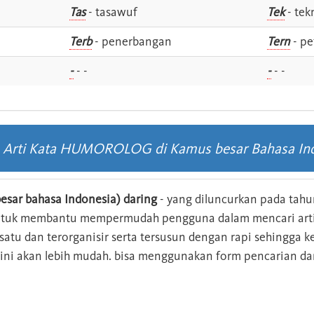
Tas
- tasawuf
Tek
- tek
i
Terb
- penerbangan
Tern
- pe
-
- -
-
- -
s Arti Kata HUMOROLOG di Kamus besar Bahasa In
esar bahasa Indonesia) daring
- yang diluncurkan pada tahun
ntuk membantu mempermudah pengguna dalam mencari arti 
n satu dan terorganisir serta tersusun dengan rapi sehingga
s ini akan lebih mudah. bisa menggunakan form pencarian da