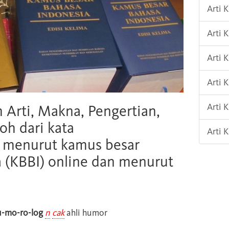
Arti 
Arti 
Arti 
Arti 
Arti 
h Arti, Makna, Pengertian,
oh dari kata
Arti 
" menurut kamus besar
 (KBBI) online dan menurut
u-mo-ro-log
n
cak
ahli humor