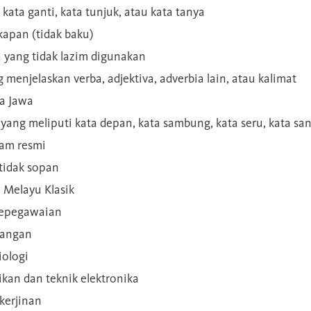
 kata ganti, kata tunjuk, atau kata tanya
kapan (tidak baku)
a yang tidak lazim digunakan
g menjelaskan verba, adjektiva, adverbia lain, atau kalimat
sa Jawa
a yang meliputi kata depan, kata sambung, kata seru, kata s
gam resmi
 tidak sopan
n Melayu Klasik
 kepegawaian
ilangan
iologi
rikan dan teknik elektronika
kerjinan