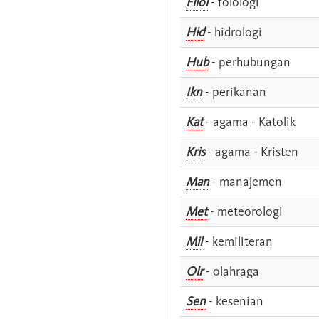
Filol
- folologi
Hid
- hidrologi
Hub
- perhubungan
Ikn
- perikanan
Kat
- agama - Katolik
Kris
- agama - Kristen
Man
- manajemen
Met
- meteorologi
Mil
- kemiliteran
Olr
- olahraga
Sen
- kesenian