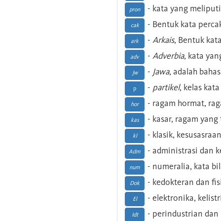
- kata yang meliputi
pron
- Bentuk kata perca
cak
-
Arkais
, Bentuk kat
ark
-
Adverbia
, kata yan
adv
-
Jawa
, adalah baha
Jw
-
partikel
, kelas kat
p
- ragam hormat, ra
hor
- kasar, ragam yang
kas
- klasik, kesusasraa
kl
- administrasi dan
Adm
- numeralia, kata b
num
- kedokteran dan fis
Dok
- elektronika, kelist
El
- perindustrian dan 
Idt