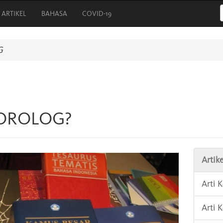
ARTIKEL
BAHASA
COVID-19
G
MOROLOG?
Artike
Arti 
Arti 