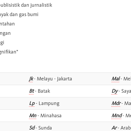
blisistik dan jurnalistik
inyak dan gas bumi
intahan
angan
gi
gnifikan"
Jk
- Melayu - Jakarta
Mal
- Mel
Bt
- Batak
Dy
- Say
Lp
- Lampung
Mdr
- Ma
Mn
- Minahasa
Mnd
- M
Sd
- Sunda
Ar
- Arab