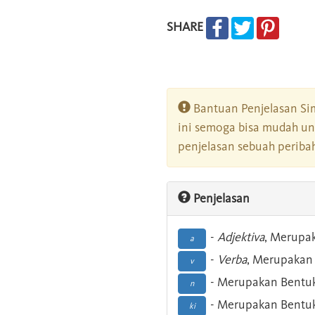
SHARE
Bantuan Penjelasan Sim
ini semoga bisa mudah un
penjelasan sebuah peribah
Penjelasan
-
Adjektiva
, Merupa
a
-
Verba
, Merupakan 
v
- Merupakan Bentuk
n
- Merupakan Bentuk
ki