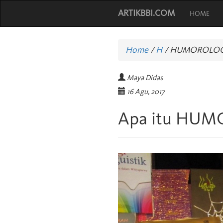
ARTIKBBI.COM
HOME
Home
/
H
/
HUMOROLO
Maya Didas
16 Agu, 2017
Apa itu HU