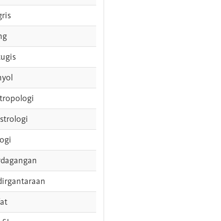
gris
ng
tugis
nyol
tropologi
strologi
logi
rdagangan
dirgantaraan
fat