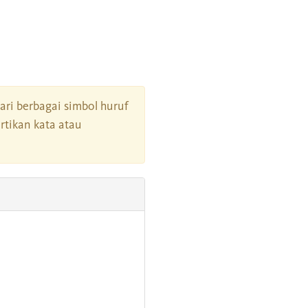
dari berbagai simbol huruf
tikan kata atau