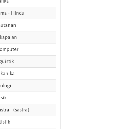
afika
ama - Hindu
hutanan
rkapalan
komputer
guistik
kanika
ologi
sik
stra - (sastra)
tistik