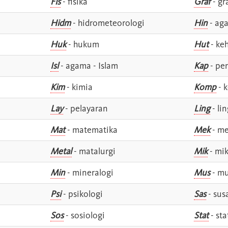
Fis
- fisika
Graf
- gr
Hidm
- hidrometeorologi
Hin
- ag
Huk
- hukum
Hut
- ke
Isl
- agama - Islam
Kap
- pe
Kim
- kimia
Komp
- 
Lay
- pelayaran
Ling
- lin
Mat
- matematika
Mek
- me
Metal
- matalurgi
Mik
- mik
Min
- mineralogi
Mus
- mu
Psi
- psikologi
Sas
- susa
Sos
- sosiologi
Stat
- sta