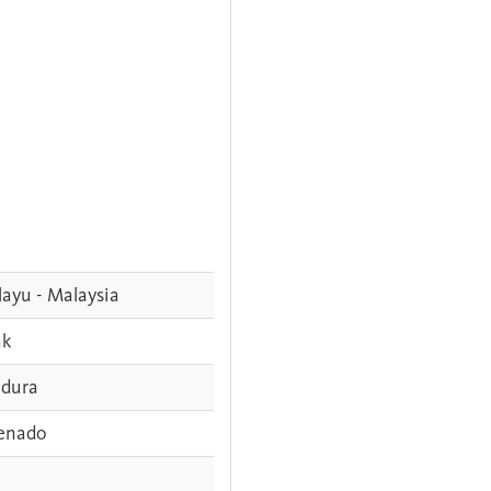
ayu - Malaysia
ak
dura
enado