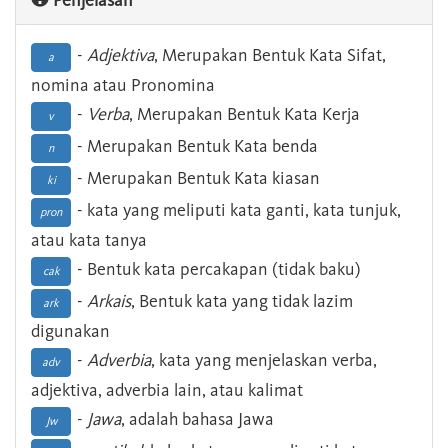
Penjelasan
-
Adjektiva
, Merupakan Bentuk Kata Sifat,
a
nomina atau Pronomina
-
Verba
, Merupakan Bentuk Kata Kerja
v
- Merupakan Bentuk Kata benda
n
- Merupakan Bentuk Kata kiasan
ki
- kata yang meliputi kata ganti, kata tunjuk,
pron
atau kata tanya
- Bentuk kata percakapan (tidak baku)
cak
-
Arkais
, Bentuk kata yang tidak lazim
ark
digunakan
-
Adverbia
, kata yang menjelaskan verba,
adv
adjektiva, adverbia lain, atau kalimat
-
Jawa
, adalah bahasa Jawa
Jw