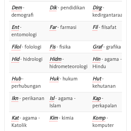
Dem
-
Dik
- pendidikan
Dirg
-
demografi
kedirgantaraan
Ent
-
Far
- farmasi
Fil
- filsafat
entomologi
Filol
- folologi
Fis
- fisika
Graf
- grafika
Hid
- hidrologi
Hidm
-
Hin
- agama -
hidrometeorologi
Hindu
Hub
-
Huk
- hukum
Hut
-
perhubungan
kehutanan
Ikn
- perikanan
Isl
- agama -
Kap
-
Islam
perkapalan
Kat
- agama -
Kim
- kimia
Komp
-
Katolik
komputer