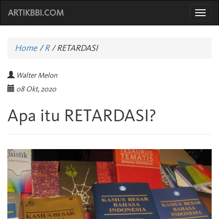
ARTIKBBI.COM
Togg
navi
Home
/
R
/
RETARDASI
Walter Melon
08 Okt, 2020
Apa itu RETARDASI?