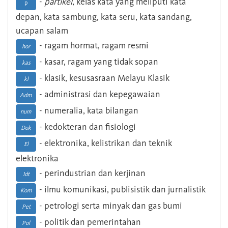
-
partikel
, kelas kata yang meliputi kata
p
depan, kata sambung, kata seru, kata sandang,
ucapan salam
- ragam hormat, ragam resmi
hor
- kasar, ragam yang tidak sopan
kas
- klasik, kesusasraan Melayu Klasik
kl
- administrasi dan kepegawaian
Adm
- numeralia, kata bilangan
num
- kedokteran dan fisiologi
Dok
- elektronika, kelistrikan dan teknik
El
elektronika
- perindustrian dan kerjinan
Idt
- ilmu komunikasi, publisistik dan jurnalistik
Kom
- petrologi serta minyak dan gas bumi
Pet
- politik dan pemerintahan
Pol