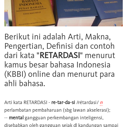
Berikut ini adalah Arti, Makna,
Pengertian, Definisi dan contoh
dari kata "
RETARDASI
" menurut
kamus besar bahasa Indonesia
(KBBI) online dan menurut para
ahli bahasa.
Arti kata
RETARDASI
-
re-tar-da-si
/rétardasi/
n
perlambatan pembaharuan (sbg lawan akselerasi);
--
mental
gangguan perkembangan inteligensi,
disebabkan oleh gangguan sejak dl kandungan sampai