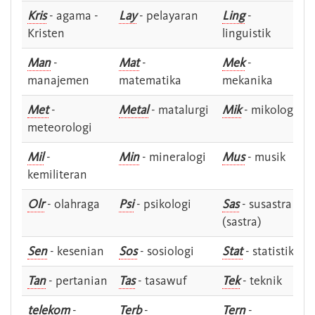
Kris
- agama -
Lay
- pelayaran
Ling
-
Kristen
linguistik
Man
-
Mat
-
Mek
-
manajemen
matematika
mekanika
Met
-
Metal
- matalurgi
Mik
- mikologi
meteorologi
Mil
-
Min
- mineralogi
Mus
- musik
kemiliteran
Olr
- olahraga
Psi
- psikologi
Sas
- susastra -
(sastra)
Sen
- kesenian
Sos
- sosiologi
Stat
- statistik
Tan
- pertanian
Tas
- tasawuf
Tek
- teknik
telekom
-
Terb
-
Tern
-