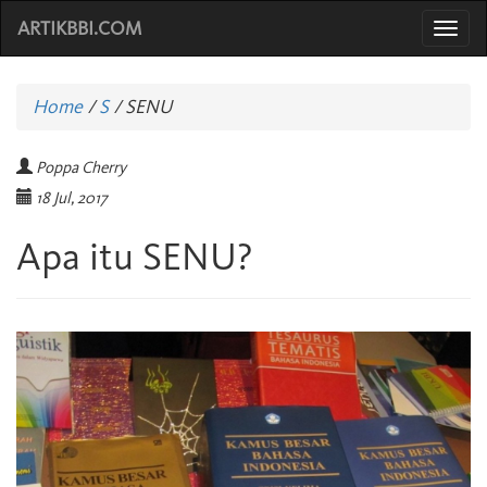
ARTIKBBI.COM
Togg
navi
Home
/
S
/
SENU
Poppa Cherry
18 Jul, 2017
Apa itu SENU?