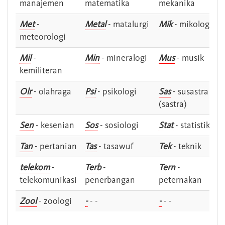
manajemen
matematika
mekanika
Met
-
Metal
- matalurgi
Mik
- mikologi
meteorologi
Mil
-
Min
- mineralogi
Mus
- musik
kemiliteran
Olr
- olahraga
Psi
- psikologi
Sas
- susastra -
(sastra)
Sen
- kesenian
Sos
- sosiologi
Stat
- statistik
Tan
- pertanian
Tas
- tasawuf
Tek
- teknik
telekom
-
Terb
-
Tern
-
telekomunikasi
penerbangan
peternakan
Zool
- zoologi
-
- -
-
- -