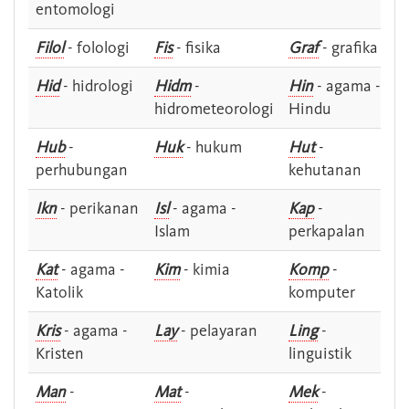
entomologi
Filol
- folologi
Fis
- fisika
Graf
- grafika
Hid
- hidrologi
Hidm
-
Hin
- agama -
hidrometeorologi
Hindu
Hub
-
Huk
- hukum
Hut
-
perhubungan
kehutanan
Ikn
- perikanan
Isl
- agama -
Kap
-
Islam
perkapalan
Kat
- agama -
Kim
- kimia
Komp
-
Katolik
komputer
Kris
- agama -
Lay
- pelayaran
Ling
-
Kristen
linguistik
Man
-
Mat
-
Mek
-