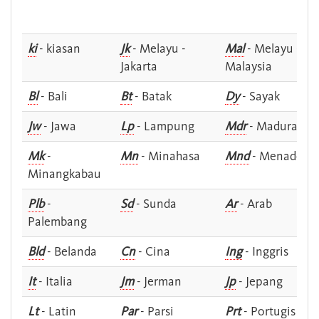
ki
- kiasan
Jk
- Melayu -
Mal
- Melayu -
Jakarta
Malaysia
Bl
- Bali
Bt
- Batak
Dy
- Sayak
Jw
- Jawa
Lp
- Lampung
Mdr
- Madura
Mk
-
Mn
- Minahasa
Mnd
- Menado
Minangkabau
Plb
-
Sd
- Sunda
Ar
- Arab
Palembang
Bld
- Belanda
Cn
- Cina
Ing
- Inggris
It
- Italia
Jm
- Jerman
Jp
- Jepang
Lt
- Latin
Par
- Parsi
Prt
- Portugis