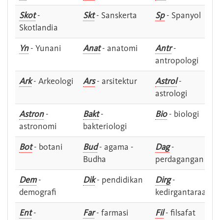
Skot
-
Skt
- Sanskerta
Sp
- Spanyol
Skotlandia
Yn
- Yunani
Anat
- anatomi
Antr
-
antropologi
Ark
- Arkeologi
Ars
- arsitektur
Astrol
-
astrologi
Astron
-
Bakt
-
Bio
- biologi
astronomi
bakteriologi
Bot
- botani
Bud
- agama -
Dag
-
Budha
perdagangan
Dem
-
Dik
- pendidikan
Dirg
-
demografi
kedirgantaraan
Ent
-
Far
- farmasi
Fil
- filsafat