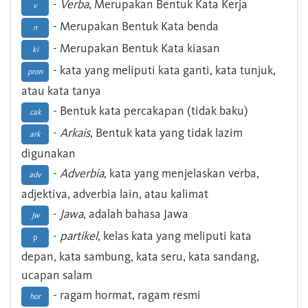
-
Verba
, Merupakan Bentuk Kata Kerja
v
- Merupakan Bentuk Kata benda
n
- Merupakan Bentuk Kata kiasan
ki
- kata yang meliputi kata ganti, kata tunjuk,
pron
atau kata tanya
- Bentuk kata percakapan (tidak baku)
cak
-
Arkais
, Bentuk kata yang tidak lazim
ark
digunakan
-
Adverbia
, kata yang menjelaskan verba,
adv
adjektiva, adverbia lain, atau kalimat
-
Jawa
, adalah bahasa Jawa
Jw
-
partikel
, kelas kata yang meliputi kata
p
depan, kata sambung, kata seru, kata sandang,
ucapan salam
- ragam hormat, ragam resmi
hor