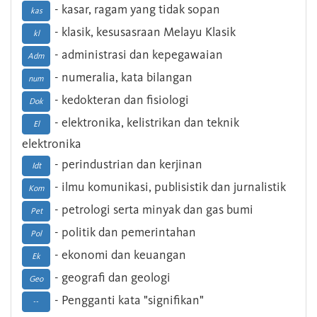
- kasar, ragam yang tidak sopan
kas
- klasik, kesusasraan Melayu Klasik
kl
- administrasi dan kepegawaian
Adm
- numeralia, kata bilangan
num
- kedokteran dan fisiologi
Dok
- elektronika, kelistrikan dan teknik
El
elektronika
- perindustrian dan kerjinan
Idt
- ilmu komunikasi, publisistik dan jurnalistik
Kom
- petrologi serta minyak dan gas bumi
Pet
- politik dan pemerintahan
Pol
- ekonomi dan keuangan
Ek
- geografi dan geologi
Geo
- Pengganti kata "signifikan"
--