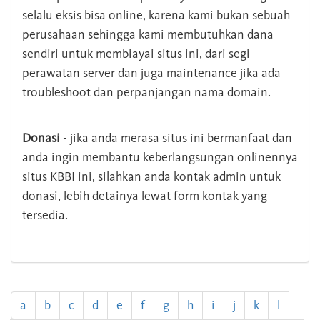
selalu eksis bisa online, karena kami bukan sebuah
perusahaan sehingga kami membutuhkan dana
sendiri untuk membiayai situs ini, dari segi
perawatan server dan juga maintenance jika ada
troubleshoot dan perpanjangan nama domain.
Donasi
- jika anda merasa situs ini bermanfaat dan
anda ingin membantu keberlangsungan onlinennya
situs KBBI ini, silahkan anda kontak admin untuk
donasi, lebih detainya lewat form kontak yang
tersedia.
a
b
c
d
e
f
g
h
i
j
k
l