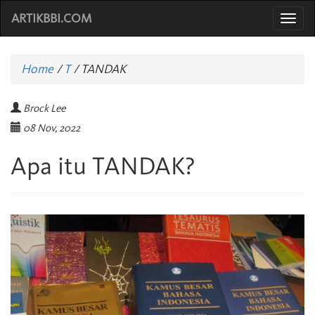
ARTIKBBI.COM
Togg
navi
Home
/
T
/
TANDAK
Brock Lee
08 Nov, 2022
Apa itu TANDAK?