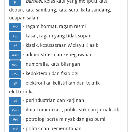
-
partikel
, kelas kata yang meliputi kata
p
depan, kata sambung, kata seru, kata sandang,
ucapan salam
- ragam hormat, ragam resmi
hor
- kasar, ragam yang tidak sopan
kas
- klasik, kesusasraan Melayu Klasik
kl
- administrasi dan kepegawaian
Adm
- numeralia, kata bilangan
num
- kedokteran dan fisiologi
Dok
- elektronika, kelistrikan dan teknik
El
elektronika
- perindustrian dan kerjinan
Idt
- ilmu komunikasi, publisistik dan jurnalistik
Kom
- petrologi serta minyak dan gas bumi
Pet
- politik dan pemerintahan
Pol