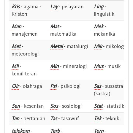
Kris
- agama -
Lay
- pelayaran
Ling
-
Kristen
linguistik
Man
-
Mat
-
Mek
-
manajemen
matematika
mekanika
Met
-
Metal
- matalurgi
Mik
- mikologi
meteorologi
Mil
-
Min
- mineralogi
Mus
- musik
kemiliteran
Olr
- olahraga
Psi
- psikologi
Sas
- susastra -
(sastra)
Sen
- kesenian
Sos
- sosiologi
Stat
- statistik
Tan
- pertanian
Tas
- tasawuf
Tek
- teknik
telekom
-
Terb
-
Tern
-