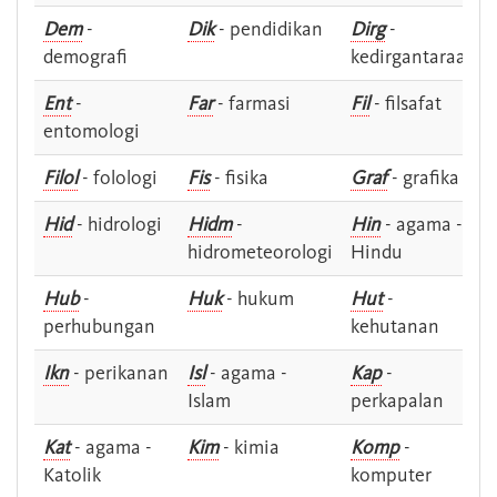
Dem
-
Dik
- pendidikan
Dirg
-
demografi
kedirgantaraan
Ent
-
Far
- farmasi
Fil
- filsafat
entomologi
Filol
- folologi
Fis
- fisika
Graf
- grafika
Hid
- hidrologi
Hidm
-
Hin
- agama -
hidrometeorologi
Hindu
Hub
-
Huk
- hukum
Hut
-
perhubungan
kehutanan
Ikn
- perikanan
Isl
- agama -
Kap
-
Islam
perkapalan
Kat
- agama -
Kim
- kimia
Komp
-
Katolik
komputer