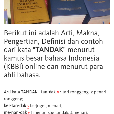
Berikut ini adalah Arti, Makna,
Pengertian, Definisi dan contoh
dari kata "
TANDAK
" menurut
kamus besar bahasa Indonesia
(KBBI) online dan menurut para
ahli bahasa.
Arti kata
TANDAK
-
tan-dak
n
1
tari ronggeng;
2
penari
ronggeng;
ber-tan-dak
v
berjoget; menari;
me-nan-dak
v
1
menari sbg tandak;
2
menari;