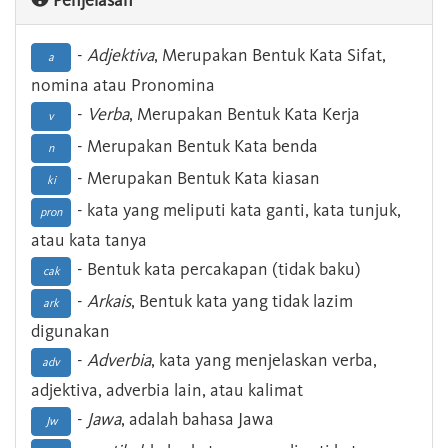
Penjelasan
-
Adjektiva
, Merupakan Bentuk Kata Sifat,
a
nomina atau Pronomina
-
Verba
, Merupakan Bentuk Kata Kerja
v
- Merupakan Bentuk Kata benda
n
- Merupakan Bentuk Kata kiasan
ki
- kata yang meliputi kata ganti, kata tunjuk,
pron
atau kata tanya
- Bentuk kata percakapan (tidak baku)
cak
-
Arkais
, Bentuk kata yang tidak lazim
ark
digunakan
-
Adverbia
, kata yang menjelaskan verba,
adv
adjektiva, adverbia lain, atau kalimat
-
Jawa
, adalah bahasa Jawa
Jw