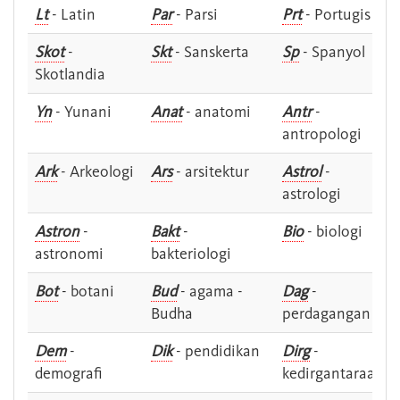
Lt
- Latin
Par
- Parsi
Prt
- Portugis
Skot
-
Skt
- Sanskerta
Sp
- Spanyol
Skotlandia
Yn
- Yunani
Anat
- anatomi
Antr
-
antropologi
Ark
- Arkeologi
Ars
- arsitektur
Astrol
-
astrologi
Astron
-
Bakt
-
Bio
- biologi
astronomi
bakteriologi
Bot
- botani
Bud
- agama -
Dag
-
Budha
perdagangan
Dem
-
Dik
- pendidikan
Dirg
-
demografi
kedirgantaraan