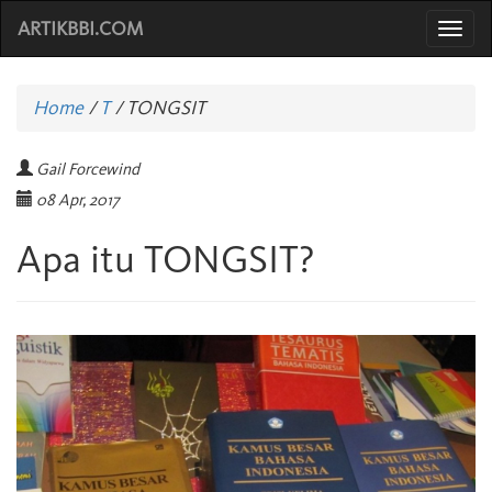
ARTIKBBI.COM
Togg
navi
Home
/
T
/
TONGSIT
Gail Forcewind
08 Apr, 2017
Apa itu TONGSIT?