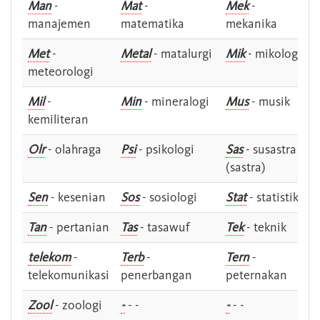
Man
-
Mat
-
Mek
-
manajemen
matematika
mekanika
Met
-
Metal
- matalurgi
Mik
- mikologi
meteorologi
Mil
-
Min
- mineralogi
Mus
- musik
kemiliteran
Olr
- olahraga
Psi
- psikologi
Sas
- susastra -
(sastra)
Sen
- kesenian
Sos
- sosiologi
Stat
- statistik
Tan
- pertanian
Tas
- tasawuf
Tek
- teknik
telekom
-
Terb
-
Tern
-
telekomunikasi
penerbangan
peternakan
Zool
- zoologi
-
- -
-
- -