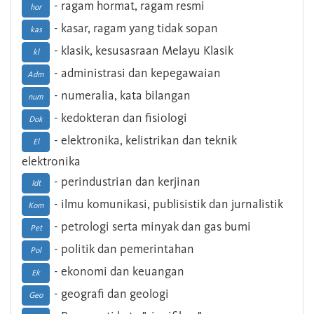
- ragam hormat, ragam resmi
hor
- kasar, ragam yang tidak sopan
kas
- klasik, kesusasraan Melayu Klasik
kl
- administrasi dan kepegawaian
Adm
- numeralia, kata bilangan
num
- kedokteran dan fisiologi
Dok
- elektronika, kelistrikan dan teknik
El
elektronika
- perindustrian dan kerjinan
Idt
- ilmu komunikasi, publisistik dan jurnalistik
Kom
- petrologi serta minyak dan gas bumi
Pet
- politik dan pemerintahan
Pol
- ekonomi dan keuangan
Ek
- geografi dan geologi
Geo