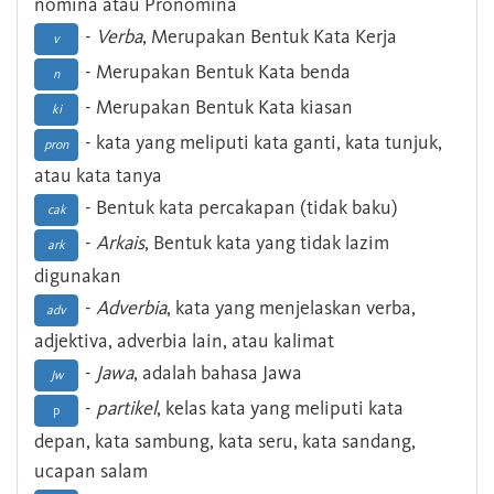
nomina atau Pronomina
-
Verba
, Merupakan Bentuk Kata Kerja
v
- Merupakan Bentuk Kata benda
n
- Merupakan Bentuk Kata kiasan
ki
- kata yang meliputi kata ganti, kata tunjuk,
pron
atau kata tanya
- Bentuk kata percakapan (tidak baku)
cak
-
Arkais
, Bentuk kata yang tidak lazim
ark
digunakan
-
Adverbia
, kata yang menjelaskan verba,
adv
adjektiva, adverbia lain, atau kalimat
-
Jawa
, adalah bahasa Jawa
Jw
-
partikel
, kelas kata yang meliputi kata
p
depan, kata sambung, kata seru, kata sandang,
ucapan salam