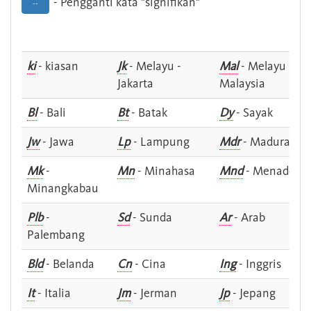
- Pengganti kata "signifikan"
--
ki
- kiasan
Jk
- Melayu -
Mal
- Melayu -
Jakarta
Malaysia
Bl
- Bali
Bt
- Batak
Dy
- Sayak
Jw
- Jawa
Lp
- Lampung
Mdr
- Madura
Mk
-
Mn
- Minahasa
Mnd
- Menado
Minangkabau
Plb
-
Sd
- Sunda
Ar
- Arab
Palembang
Bld
- Belanda
Cn
- Cina
Ing
- Inggris
It
- Italia
Jm
- Jerman
Jp
- Jepang