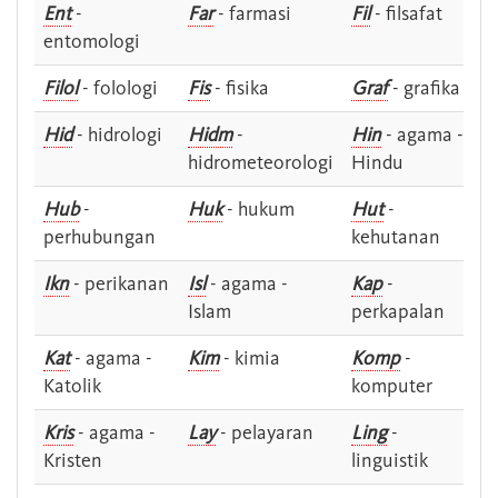
Ent
-
Far
- farmasi
Fil
- filsafat
entomologi
Filol
- folologi
Fis
- fisika
Graf
- grafika
Hid
- hidrologi
Hidm
-
Hin
- agama -
hidrometeorologi
Hindu
Hub
-
Huk
- hukum
Hut
-
perhubungan
kehutanan
Ikn
- perikanan
Isl
- agama -
Kap
-
Islam
perkapalan
Kat
- agama -
Kim
- kimia
Komp
-
Katolik
komputer
Kris
- agama -
Lay
- pelayaran
Ling
-
Kristen
linguistik