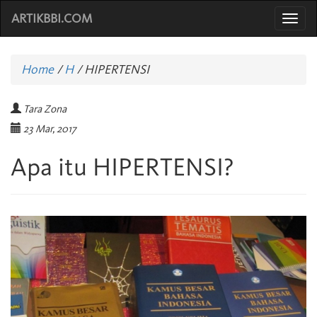
ARTIKBBI.COM
Togg
navi
Home
/
H
/
HIPERTENSI
Tara Zona
23 Mar, 2017
Apa itu HIPERTENSI?