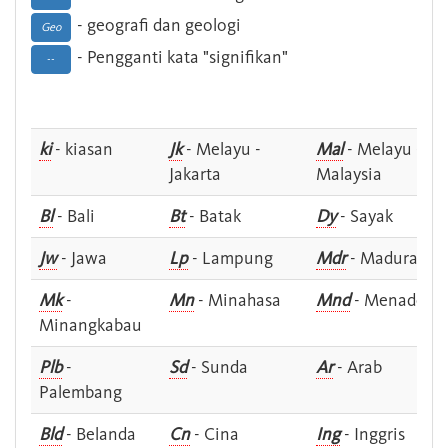
- geografi dan geologi
Geo
- Pengganti kata "signifikan"
--
ki
- kiasan
Jk
- Melayu -
Mal
- Melayu -
Jakarta
Malaysia
Bl
- Bali
Bt
- Batak
Dy
- Sayak
Jw
- Jawa
Lp
- Lampung
Mdr
- Madura
Mk
-
Mn
- Minahasa
Mnd
- Menado
Minangkabau
Plb
-
Sd
- Sunda
Ar
- Arab
Palembang
Bld
- Belanda
Cn
- Cina
Ing
- Inggris