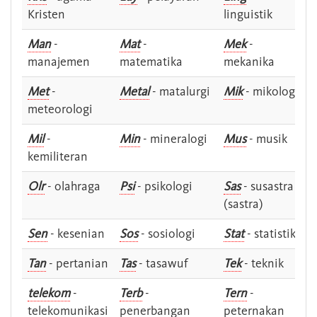
Kristen
linguistik
Man
-
Mat
-
Mek
-
manajemen
matematika
mekanika
Met
-
Metal
- matalurgi
Mik
- mikologi
meteorologi
Mil
-
Min
- mineralogi
Mus
- musik
kemiliteran
Olr
- olahraga
Psi
- psikologi
Sas
- susastra -
(sastra)
Sen
- kesenian
Sos
- sosiologi
Stat
- statistik
Tan
- pertanian
Tas
- tasawuf
Tek
- teknik
telekom
-
Terb
-
Tern
-
telekomunikasi
penerbangan
peternakan