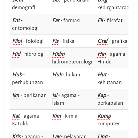
demografi
kedirgantaraan
Ent
-
Far
- farmasi
Fil
- filsafat
entomologi
Filol
- folologi
Fis
- fisika
Graf
- grafika
Hid
- hidrologi
Hidm
-
Hin
- agama -
hidrometeorologi
Hindu
Hub
-
Huk
- hukum
Hut
-
perhubungan
kehutanan
Ikn
- perikanan
Isl
- agama -
Kap
-
Islam
perkapalan
Kat
- agama -
Kim
- kimia
Komp
-
Katolik
komputer
Kris
- agama -
Lay
- pelayaran
Ling
-