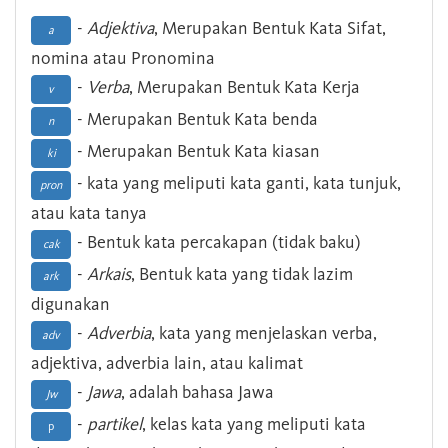
-
Adjektiva
, Merupakan Bentuk Kata Sifat,
a
nomina atau Pronomina
-
Verba
, Merupakan Bentuk Kata Kerja
v
- Merupakan Bentuk Kata benda
n
- Merupakan Bentuk Kata kiasan
ki
- kata yang meliputi kata ganti, kata tunjuk,
pron
atau kata tanya
- Bentuk kata percakapan (tidak baku)
cak
-
Arkais
, Bentuk kata yang tidak lazim
ark
digunakan
-
Adverbia
, kata yang menjelaskan verba,
adv
adjektiva, adverbia lain, atau kalimat
-
Jawa
, adalah bahasa Jawa
Jw
-
partikel
, kelas kata yang meliputi kata
p