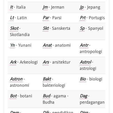
It
- Italia
Jm
- Jerman
Jp
- Jepang
Lt
- Latin
Par
- Parsi
Prt
- Portugis
Skot
-
Skt
- Sanskerta
Sp
- Spanyol
Skotlandia
Yn
- Yunani
Anat
- anatomi
Antr
-
antropologi
Ark
- Arkeologi
Ars
- arsitektur
Astrol
-
astrologi
Astron
-
Bakt
-
Bio
- biologi
astronomi
bakteriologi
Bot
- botani
Bud
- agama -
Dag
-
Budha
perdagangan
Dem
-
Dik
- pendidikan
Dirg
-