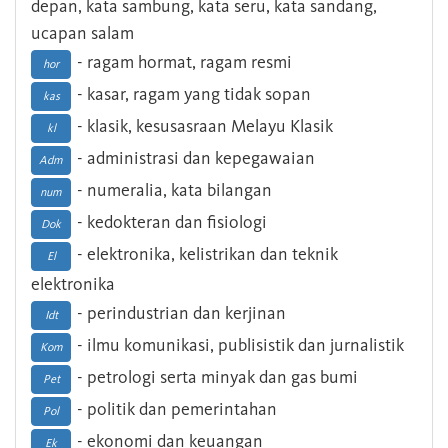
depan, kata sambung, kata seru, kata sandang,
ucapan salam
- ragam hormat, ragam resmi
hor
- kasar, ragam yang tidak sopan
kas
- klasik, kesusasraan Melayu Klasik
kl
- administrasi dan kepegawaian
Adm
- numeralia, kata bilangan
num
- kedokteran dan fisiologi
Dok
- elektronika, kelistrikan dan teknik
El
elektronika
- perindustrian dan kerjinan
Idt
- ilmu komunikasi, publisistik dan jurnalistik
Kom
- petrologi serta minyak dan gas bumi
Pet
- politik dan pemerintahan
Pol
- ekonomi dan keuangan
Ek